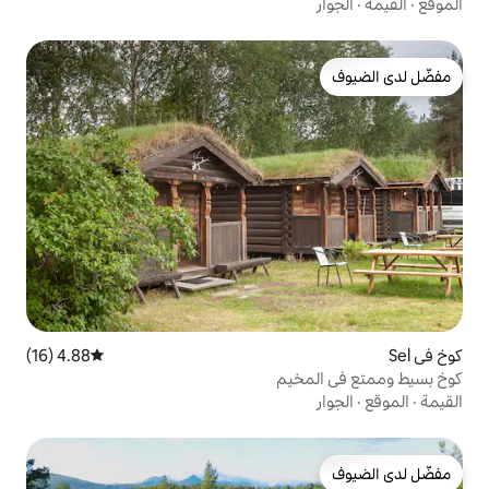
4.88 (16)
متوسط التقييم 4.88 من 5، 16 مراجعات
يم