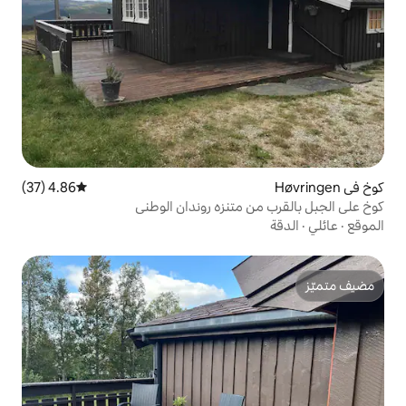
4.86 (37)
متوسط التقييم 4.86 من 5، 37 مراجعات
متنزه روندان الوطني