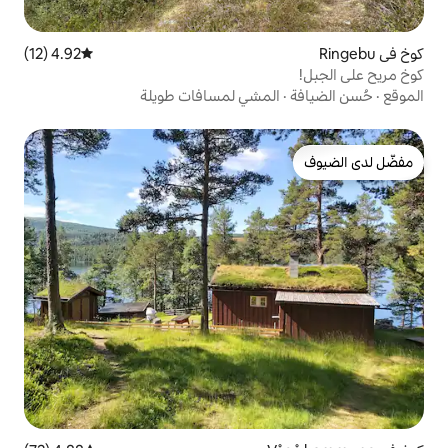
4.92 (12)
متوسط التقييم 4.92 من 5، 12 مراجعات
مشي لمسافات طويلة