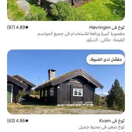
4.89 (87)
متوسط التقييم 4.89 من 5، 87 مراجعات
تخدام في جميع المواسم
4.86 (63)
متوسط التقييم 4.86 من 5، 63 مراجعات