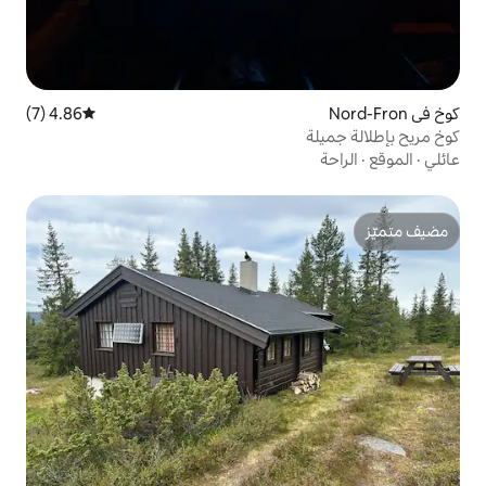
4.86 (7)
متوسط التقييم 4.86 من 5، 7 مراجعات