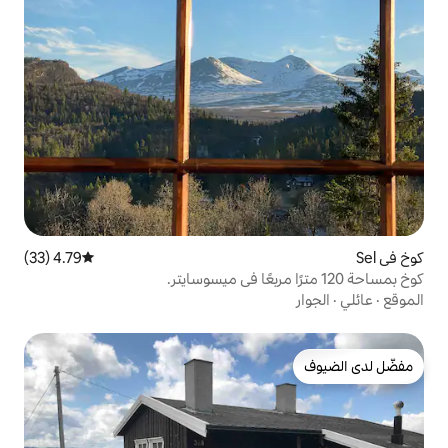
4.79 (33)
متوسط التقييم 4.79 من 5، 33 مراجعات