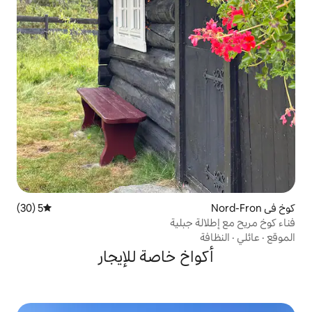
5 (30)
متوسط التقييم 5 من 5، 30 مراجعات
بلية
خ خاصة للإيجار