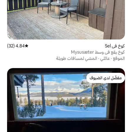
4.84 (32)
متوسط التقييم 4.84 من 5، 32 مراجعات
سافات طويلة