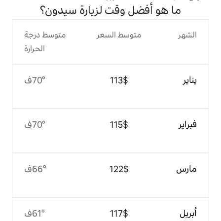
 وقت لزيارة سيدون؟
وسط السعر
متوسط درجة
الحرارة
$‏113
70°ف
$‏115
70°ف
$‏122
66°ف
$‏117
61°ف