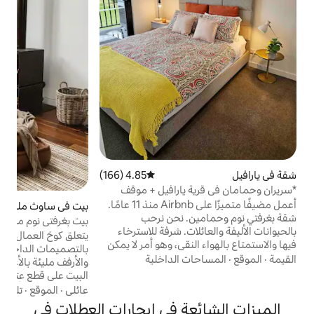
ا
م
م
و
م
ا
ا
4.85 (166)
متوسط التقييم 4.85 من 5، 166 مراجعات
 يارافيل + موقف
أعمل مضيفًا متميزًا على Airbnb منذ 11 عامًا.
بيت في ساوث ملبورن
4.98 (174)
متوسط التقييم 4.98 من 5، 174 مراجعات
شقة بغرفتي نوم وحمامين. نحن نرحب
بيت بغرفتي نوم منظم بشكل جميل
بالحيوانات الأليفة والعائلات. شرفة للاسترخاء
يتعلق كوخ العمال الذي يبلغ عمره 100 عام
نقي، وهو أمر لا يمكن
بالتصميمات الداخلية المخصصة الجدران
للإقامات الفندقية تقديمه. 10 دقائق سيرًا على
 الداخلية
والأرفف مليئة بالأعمال الفنية الرائعة، ويحتوي
الأقدام إلى قرية يارافيل الرائعة للغاية. تبعد
البيت على قطع عتيقة من مصادر خاصة منتشرة
 بالقطار عن منطقة
في كل مكان، والأسرّة مليئة بالبياضات الفاخرة،
عائلي
·
الموقع
·
تلفزيون
ية. تلفزيون ذكي وواي فاي غير
وتحتوي الصالة على أريكة بثلاثة مقاعد قد لا ترغب
ة في إيجارات العطلات في
محدود. أسرّة مريحة للغاية. إطلالة جميلة على