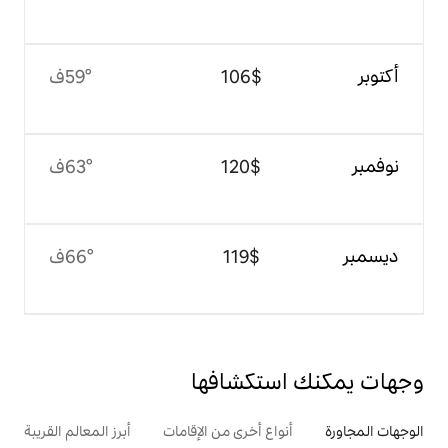
$‏106
59°ف
$‏120
63°ف
$‏119
66°ف
تكشافها
ع أخرى من الإقامات
أبرز المعالم القريبة