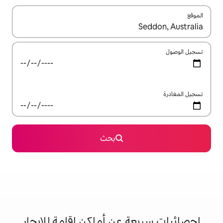
ل باستخدام السهمين لأعلى ولأسفل أو استكشف عن طريق اللمس أو السحب.
بحث
 عن أماكن إقامة للإيجار