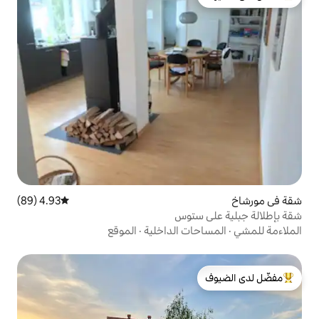
لدى الضيوف
4.93 (89)
متوسط التقييم 4.93 من 5، 89 مراجعات
توس
ت الداخلية
·
الموقع
لدى الضيوف