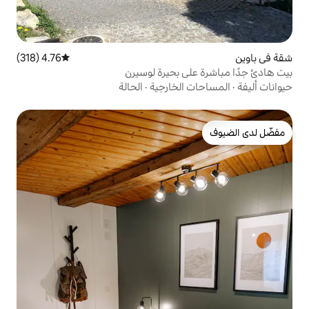
4.76 (318)
متوسط التقييم 4.76 من 5، 318 مراجعات
 بحيرة لوسيرن
لخارجية
·
الحالة