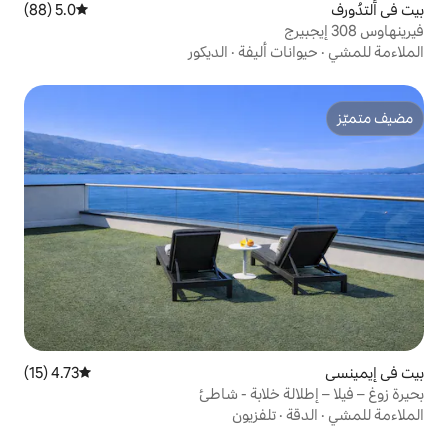
5.0 (88)
متوسط التقييم 5.0 من 5، 88 مراجعات
أليفة
·
الديكور
4.73 (15)
متوسط التقييم 4.73 من 5، 15 مراجعات
خلابة - شاطئ
لفزيون