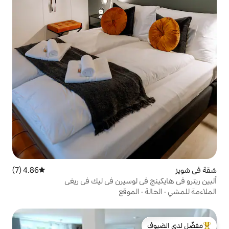
4.86 (7)
متوسط التقييم 4.86 من 5، 7 مراجعات
ي لوسيرن في ليك في ريغي
لموقع