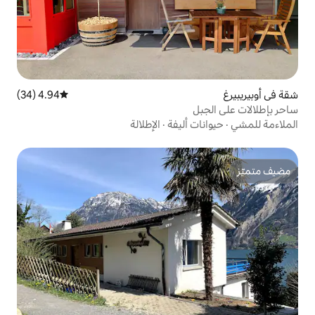
4.94 (34)
متوسط التقييم 4.94 من 5، 34 مراجعات
أليفة
·
الإطلالة