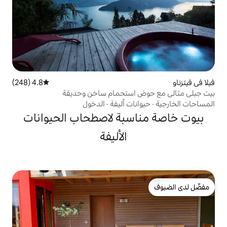
4.8 (248)
متوسط التقييم 4.8 من 5، 248 مراجعات
 استحمام ساخن وحديقة
ات أليفة
·
الدخول
سبة لاصطحاب الحيوانات
الأليفة