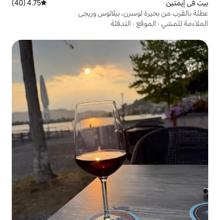
4.75 (40)
متوسط التقييم 4.75 من 5، 40 مراجعات
رن، بيلاتوس وريجي
التدفئة