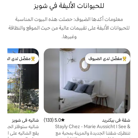
ت الأليفة في شويز
يوف: حصلت هذه البيوت المناسبة
تقييمات عالية من حيث الموقع والنظافة
وغيرها.
ب
مفضّل لدى الضيوف
ب
لدى الضيوف
من أبرز البيوت المفضّلة لدى الضيوف
ف
ا
ي
ح
ل
د
5.0 (133)
متوسط التقييم 5.0 من 5، 133 مراجعات
شاليه في شويز
4.94 (132)
متوسط التقييم 4.94 من 5، 132 مراجعات
يش
Stayly Chez -
شاليه ستوفلز الجميل والمثالي
مزينة بمحبة مع
يقع الشاليه على ارتفاع 750 متر فوق مستوى