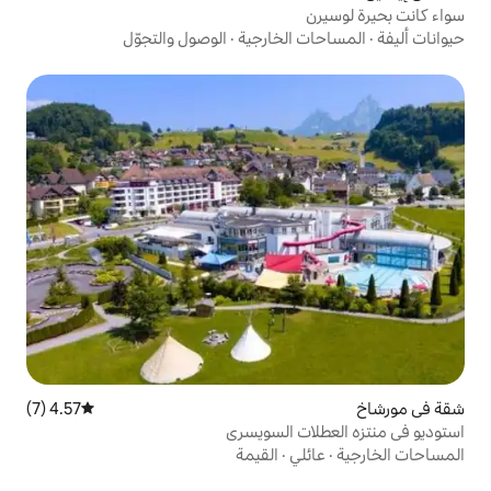
لخارجية
·
الوصول والتجوّل
4.57 (7)
متوسط التقييم 4.57 من 5، 7 مراجعات
 السويسري
ي
·
القيمة