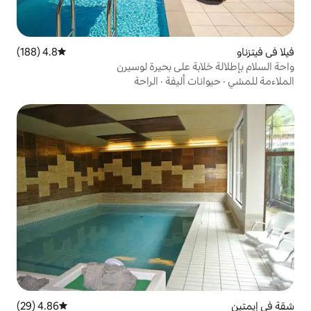
4.8 (188)
متوسط التقييم 4.8 من 5، 188 مراجعات
 على بحيرة لوسيرن
أليفة
·
الراحة
4.86 (29)
متوسط التقييم 4.86 من 5، 29 مراجعات