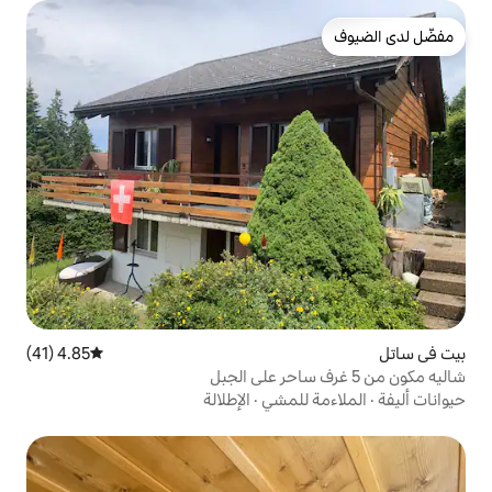
4.85 (41)
متوسط التقييم 4.85 من 5، 41 مراجعات
لمشي
·
الإطلالة