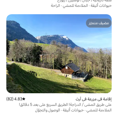
لمشي
·
الراحة
4.83 (82)
متوسط التقييم 4.83 من 5، 82 مراجعات
ريق السريع على بعد 5 دقائق!
أليفة
·
الوصول والتجوّل