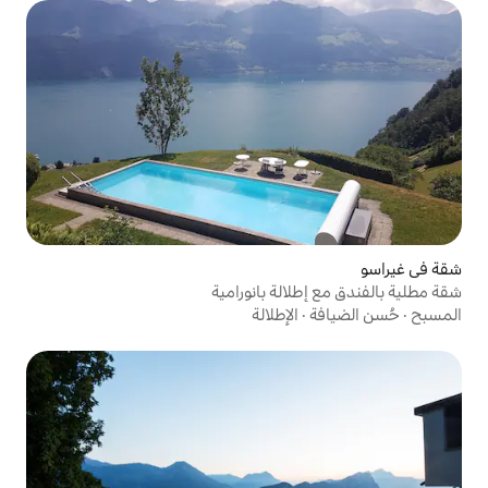
لة بانورامية
لإطلالة