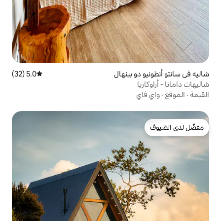
بينهال
5.0 (32)
متوسط التقييم 5.0 من 5، 32 مراجعات