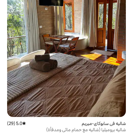
5.0 (29)
متوسط التقييم 5.0 من 5، 29 مراجعات
 حمام مائي ومدفأة)