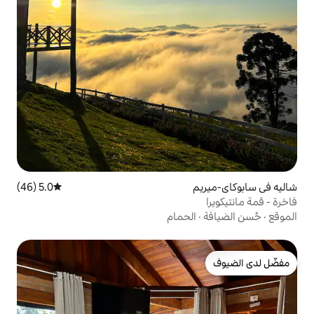
5.0 (46)
متوسط التقييم 5.0 من 5، 46 مراجعات
حمام