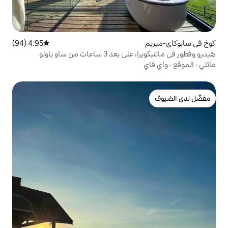
4.95 (94)
متوسط التقييم 4.95 من 5، 94 مراجعات
ات من ساو باولو