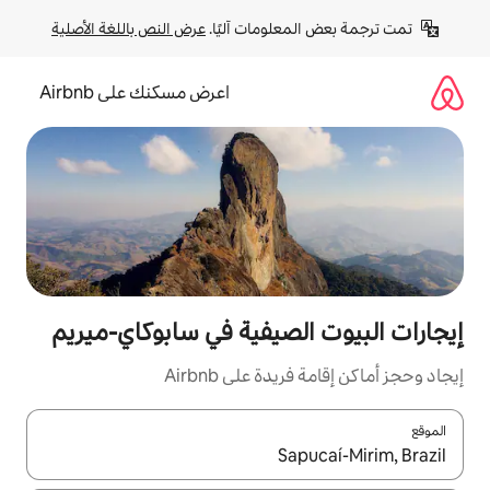
لومات آليًا. 
عرض النص باللغة الأصلية
اعرض مسكنك على Airbnb
لصيفية في سابوكاي-ميريم
ة على Airbnb
ل باستخدام السهمين لأعلى ولأسفل أو استكشف عن طريق اللمس أو السحب.