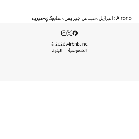
 جيرايس
سابوكاي-ميريم
© 2026 Airbnb, I
خصوصية
البنود