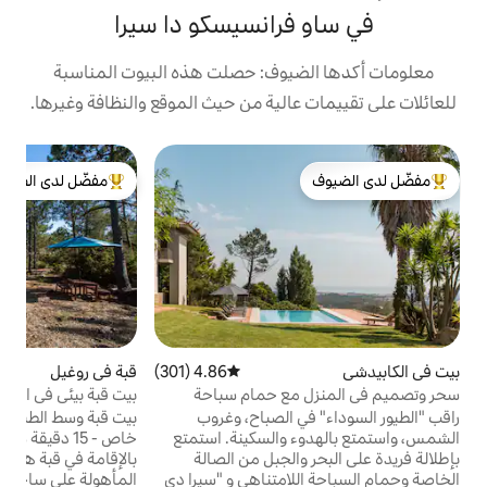
رانسيسكو دا سيرا
يوف: حصلت هذه البيوت المناسبة
الية من حيث الموقع والنظافة وغيرها.
بي
مفضّل لدى الضيوف
م
لدى الضيوف
من أبرز البيوت المفضّلة لدى الضيوف
ا
ا
و
ا
و
ك
4.86 (301)
متوسط التقييم 4.86 من 5، 301 مراجعات
قبة في روغيل
4.94 (155)
متوسط التقييم 4.94 من 5، 155 مراجعات
و
مع حمام سباحة
بيت قبة بيئي في الغابة
ا
لجبل
 الصباح، وغروب
بيت قبة وسط الطبيعة الهادئة مع شاطئ شبه
إ
والسكينة. استمتع
خاص - 15 دقيقة سيرًا على الأقدام استمتع
الجبل من الصالة
بالإقامة في قبة هادئة بعيدة عن المناطق
امتناهي و "سيرا دي
المأهولة على ساحل الغارف. يعمل هذا المكان