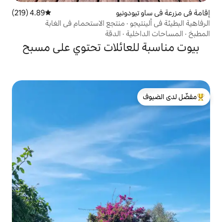
ودونيو
4.89 (219)
متوسط التقييم 4.89 من 5، 219 مراجعات
جو · منتجع الاستحمام في الغابة
ية
·
الدقة
لعائلات تحتوي على مسبح
لدى الضيوف