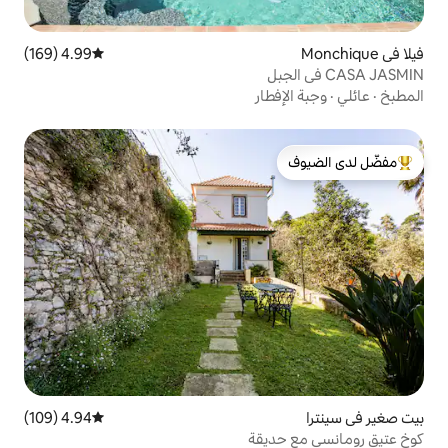
4.99 (169)
متوسط التقييم 4.99 من 5، 169 مراجعات
ار
لدى الضيوف
4.94 (109)
متوسط التقييم 4.94 من 5، 109 مراجعات
يقة