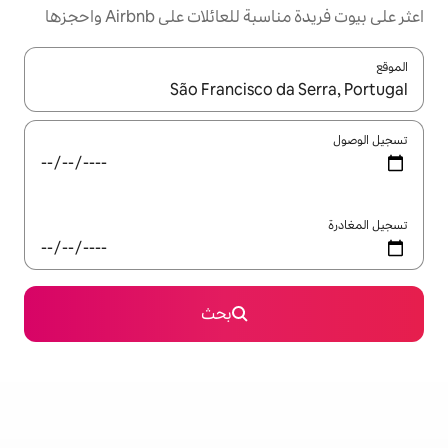
ئلات على Airbnb واحجزها
ل باستخدام السهمين لأعلى ولأسفل أو استكشف عن طريق اللمس أو السحب.
بحث