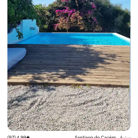
4.99 (97)
متوسط التقييم 4.99 من 5، 97 مراجعات