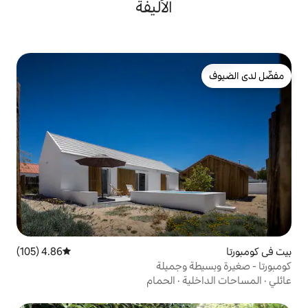
الأليفة
4.86 (105)
متوسط التقييم 4.86 من 5، 105 مراجعات
وجميلة
ة
·
الحمام