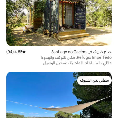
4.85 (94)
متوسط التقييم 4.85 من 5، 94 مراجعات
ة
·
تسجيل الوصول