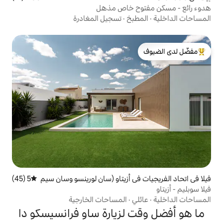
ح خاص مذهل
بخ
·
تسجيل المغادرة
لدى الضيوف
ي أزيتاو (سان لورينسو وسان سيم
5 (45)
متوسط التقييم 5 من 5، 45 مراجعات
ي
·
المساحات الخارجية
لزيارة ساو فرانسيسكو دا