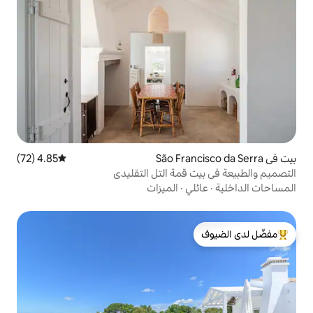
4.85 (72)
متوسط التقييم 4.85 من 5، 72 مراجعات
قمة التل التقليدي
ي
·
الميزات
لدى الضيوف