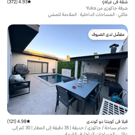
4.93 (372)
متوسط التقييم 4.93 من 5، 372 مراجعات
ة
·
الملاءمة للمشي
4.98 (121)
متوسط التقييم 4.98 من 5، 121 مراجعات
حمام سباحة / جاكوزي / حديقة | 35 دقيقة إلى المطار | 30 كم إلى
ة
·
القيمة