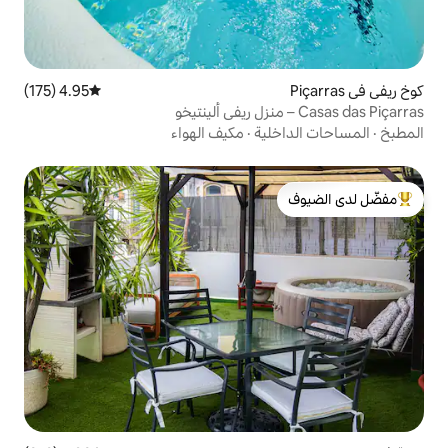
4.95 (175)
متوسط التقييم 4.95 من 5، 175 مراجعات
ية
·
مكيف الهواء
لدى الضيوف