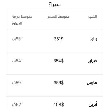
سيرا؟
وسط السعر
متوسط درجة
الحرارة
$‏351
53°ف
$‏354
54°ف
$‏359
59°ف
$‏408
62°ف