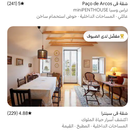
5 (241)
متوسط التقييم 5 من 5، 241 مراجعات
ة
·
حوض استحمام ساخن
لدى الضيوف
4.88 (229)
متوسط التقييم 4.88 من 5، 229 مراجعات
بخ
·
القيمة