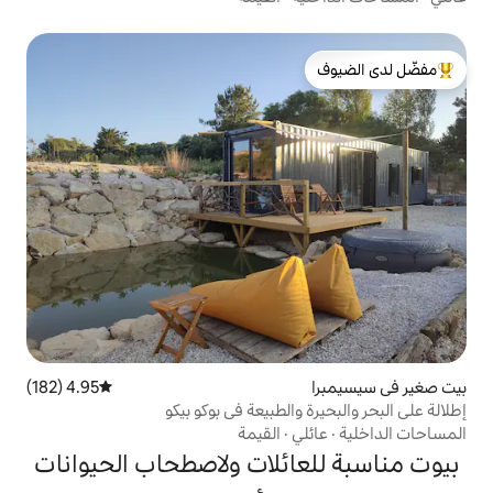
لدى الضيوف
4.95 (182)
متوسط التقييم 4.95 من 5، 182 مراجعات
الطبيعة في بوكو بيكو
ي
·
القيمة
ائلات ولاصطحاب الحيوانات