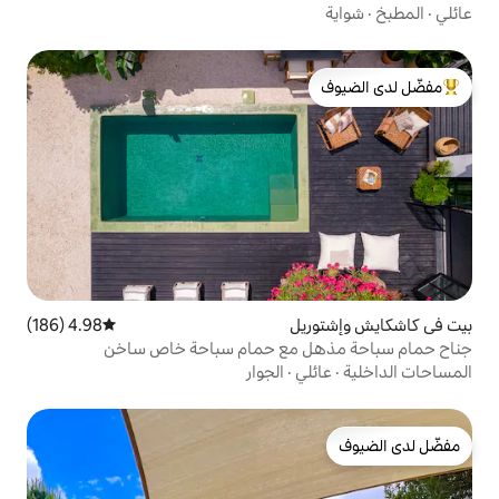
لدى الضيوف
ل
4.98 (186)
متوسط التقييم 4.98 من 5، 186 مراجعات
 مع حمام سباحة خاص ساخن
ي
·
الجوار