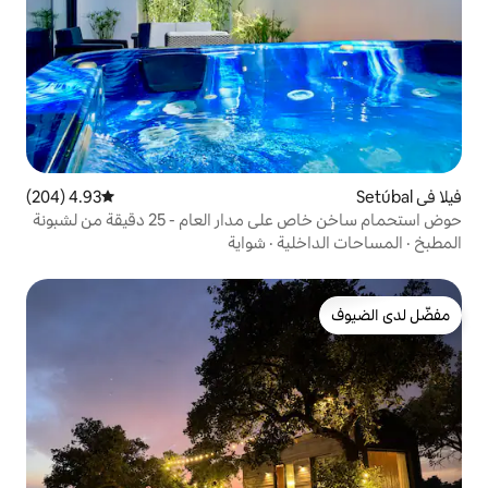
4.93 (204)
متوسط التقييم 4.93 من 5، 204 مراجعات
عام - 25 دقيقة من لشبونة
ية
·
شواية