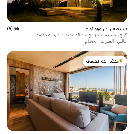
5 (5)
متوسط التقييم 5 من 5، 5 مراجعات
قة معيشة خارجية خاصة
لدى الضيوف