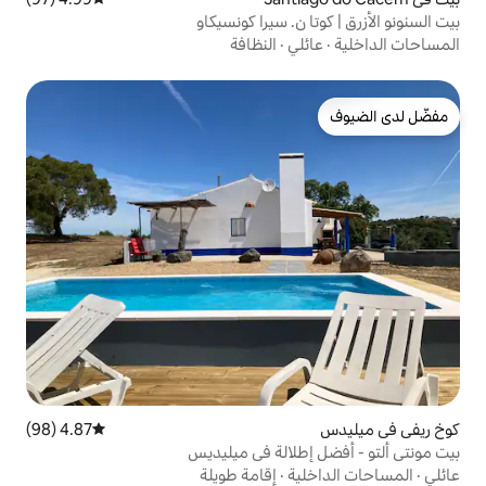
. سيرا كونسيكاو
ي
·
النظافة
4.87 (98)
متوسط التقييم 4.87 من 5، 98 مراجعات
لالة في ميليديس
ة
·
إقامة طويلة