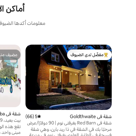
أماكن ال
معلومات أكدها الضيوف:
مفضّل لدى الضيوف
مضيف متمي
من أبرز البيوت المفضّلة لدى الضيوف
مضيف متمي
شقة في San Saba
شقة في Goldthwaite
5 (66)
متوسط التقييم 5 من 5، 66 مراجعات
بيت بعيد، 109 N Harwood St
شقة في Red Barn بغرفتي نوم | 90 دولارًا/عرض
تقع هذه الو
خاص في أيام الأسبوع
مرحبًا بك في الشقة في ذا ريد بارن، وهي شقة
مبنى واحد 
فسيحة في الطابق العلوي بغرفتي نوم في مزرعة