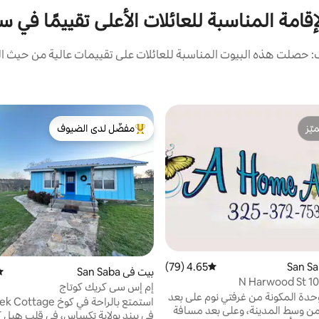
إقامة المناسبة للعائلات الأعلى تقييمًا في س
 حصلت هذه البيوت المناسبة للعائلات على تقييمات عالية من حيث الم
ّز
مفضّل لدى الضيوف
ّز
من أبرز البيوت المفضّلة لدى الضيوف
4.65 (79)
متوسط التقييم 4.65 من 5، 79 مراجعات
بيت في San Saba
مت
إم إس سي كريك كوتاج
حدة المكونة من غرفتي نوم على بعد
استمتع بالراحة في كوخ 
من وسط المدينة، وعلى بعد مسافة
في بيند بولاية تكساس، في قلب هيل ك