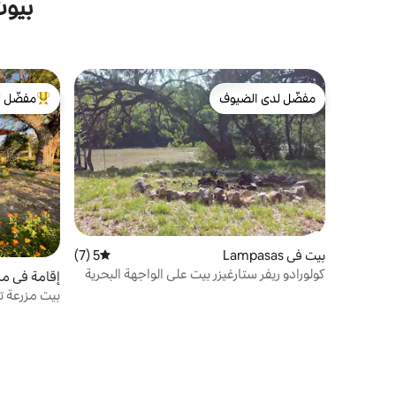
بيوت
مفضّل لدى الضيوف
مفضّل ل
مفضّل لدى الضيوف
من أبرز ال
بيت في Lampasas
5 (7)
متوسط التقييم 5 من 5، 7 مراجعات
كولورادو ريفر ستارغيزر بيت على الواجهة البحرية
إقامة في مزرعة 
على النهر!
بيت مزرعة 