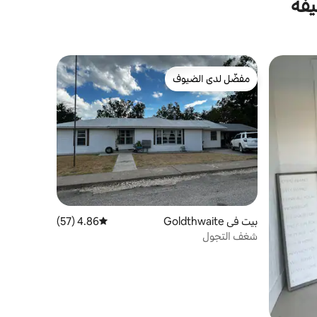
يفة
مفضّل لدى الضيوف
مفضّل لدى الضيوف
بيت في Goldthwaite
4.86 (57)
متوسط التقييم 4.86 من 5، 57 مراجعات
شغف التجول