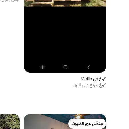
كوخ في Mullin
كوخ مريح على النهر
مفضّل لدى الضيوف
مفضّل لدى الضيوف