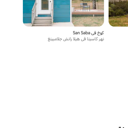
كوخ في San Saba
نهر كاسيتا في هيلا رانش جلامبينغ