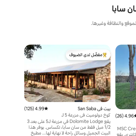
ان سابا
وقع والنظافة وغيرها.
بيت في San Saba
مفضّل لدى الضيوف
مفضّل 
بيت مزرعة 
من أبرز البيوت المفضّلة لدى الضيوف
من أبرز ا
مساحات مفت
يطل هذا ال
على بركة خ
الشرفة الأ
الحياة البري
الأخرى وال
الجميل في 
الطيو
بيت في San Saba
4.99 (125)
متوسط التقييم 4.99 من 5، 125 مراجعات
التي تسمح ب
كوخ دولوميت في مزرعة 5 J
4.96 (26)
وسط التقييم 4.96 من 5، 26 مراجعات
* استفسر ع
يقع Dolomite Lodge في مزرعة 5J على بعد 3
الجناح الر
1/2 ميل فقط من سان سابا، تكساس. يوفر هذا
MSC Creek Cottage
البيت الجميل وسائل راحة لا نهاية لها... مطبخ
انتري. يقع