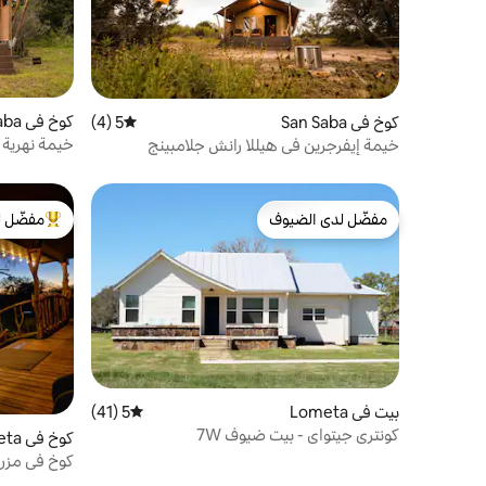
كوخ في San Saba
كوخ في San Saba
5 (4)
متوسط التقييم 5 من 5، 4 مراجعات
خيمة نهرية في nch Glamping
خيمة إيفرجرين في هيللا رانش جلامبينج
مفضّل لدى الضيوف
مفضّل ل
مفضّل لدى الضيوف
من أبرز ال
بيت في Lometa
5 (41)
متوسط التقييم 5 من 5، 41 مراجعات
كونتري جيتواي - بيت ضيوف 7W
كوخ في Lometa
كوخ في مزرع
ساخن · نهر 