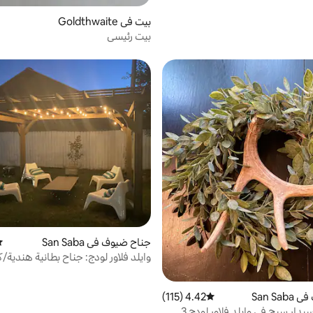
بيت في Goldthwaite
بيت رئيسي
جناح ضيوف في San Saba
مت
وايلد فلاور لودج: جناح بطانية هندية/كو
San S
4.42 (115)
متوسط التقييم 4.42 من 5، 115 مراجعات
دار سيج في وايلد فلاور لودج 3