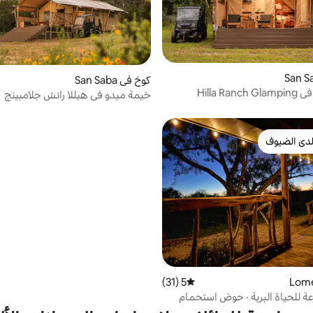
كوخ في San Saba
Hilla Ra
خيمة ميدو في هيللا رانش جلامبينج
دى الضيوف
بيوت المفضّلة لدى الضيوف
5 (31)
متوسط التقييم 5 من 5، 31 مراجعات
ة للحياة البرية · حوض استحمام
· سماء مظلمة