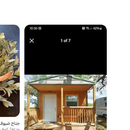
جناح ضيوف في aba
جناح/ كوخ سي