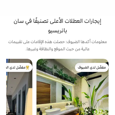
ت الأعلى تصنيفًا في سان
باتريسيو
: حصلت هذه الإقامات على تقييمات
 الموقع والنظافة وغيرها.
ش
مفضّل لدى الضيوف
إ
من أبرز البيوت المفضّلة لدى الضيوف
خ
ه
ي
و
و
ا
_
م
ا