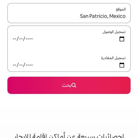
ل باستخدام السهمين لأعلى ولأسفل أو استكشف عن طريق اللمس أو السحب.
بحث
 عن أماكن إقامة للإيجار