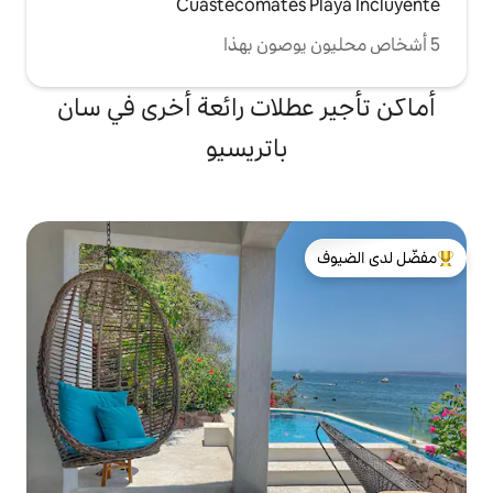
Cuastecomates 
طلات رائعة أخرى في سان
باتريسيو
لدى الضيوف