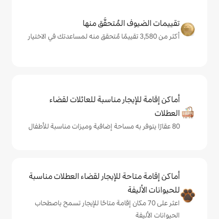
المُتحقَّق منها
يجار مناسبة للعائلات لقضاء
حة للإيجار لقضاء العطلات مناسبة
ة
ى 70 مكان إقامة متاحًا للإيجار تسمح باصطحاب