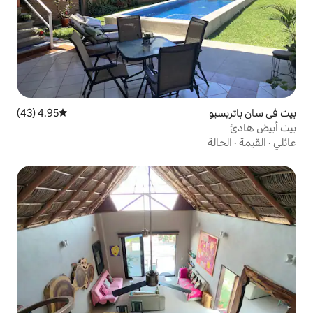
4.95 (43)
متوسط التقييم 4.95 من 5، 43 مراجعات