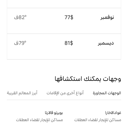
$‏77
82°ف
$‏81
79°ف
تكشافها
ع أخرى من الإقامات
أبرز المعالم القريبة
بويرتو فالارتا
ت
مساكن للإيجار لقضاء العطلات