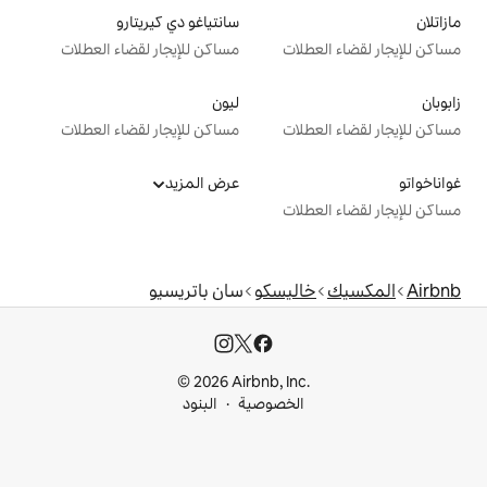
سانتياغو دي كيريتارو
ت
مساكن للإيجار لقضاء العطلات
ليون
ت
مساكن للإيجار لقضاء العطلات
عرض المزيد
ت
يسكو
سان باتريسيو
© 2026 Airbnb, I
خصوصية
البنود