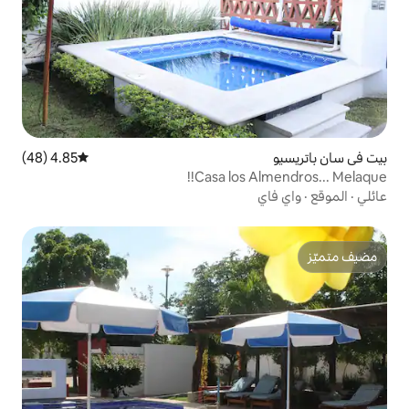
4.85 (48)
متوسط التقييم 4.85 من 5، 48 مراجعات
Casa los