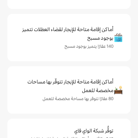
حة للإيجار لقضاء العطلات تتميز
حة للإيجار تتوفّر بها مساحات
ي فاي