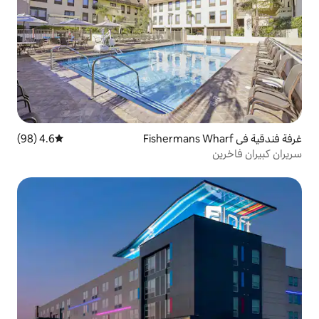
4.6 (98)
متوسط التقييم 4.6 من 5، 98 مراجعات