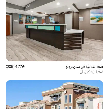
4.77 (205)
متوسط التقييم 4.77 من 5، 205 مراجعات