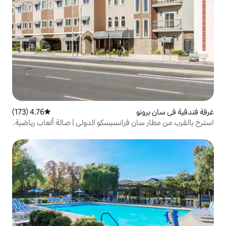
4.76 (173)
متوسط التقييم 4.76 من 5، 173 مراجعات
 فرانسيسكو الدولي | صالة ألعاب رياضية.
ا