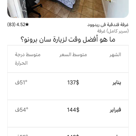
4.52 (83)
متوسط التقييم 4.52 من 5، 83 مراجعات
قت لزيارة سان برونو؟
وسط السعر
متوسط درجة
الحرارة
$‏137
51°ف
$‏144
54°ف