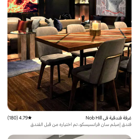
4.79 (180)
متوسط التقييم 4.79 من 5، 180 مراجعات
، تم اختياره من قبل الفندق