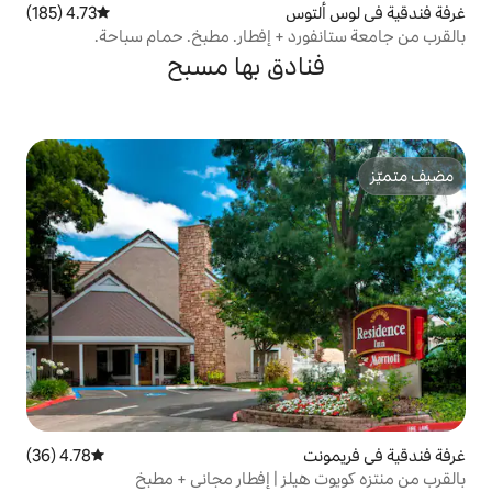
س
4.73 (185)
متوسط التقييم 4.73 من 5، 185 مراجعات
د + إفطار. مطبخ. حمام سباحة.
دق بها مسبح
4.78 (36)
متوسط التقييم 4.78 من 5، 36 مراجعات
لز | إفطار مجاني + مطبخ