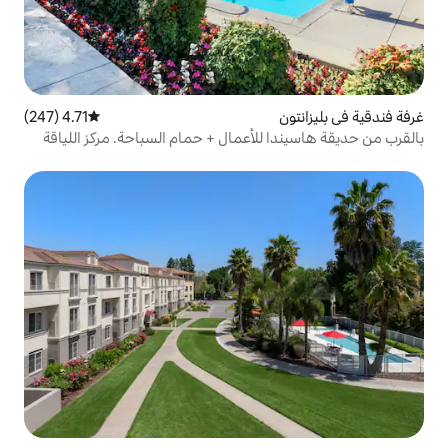
4.71 (247)
متوسط التقييم 4.71 من 5، 247 مراجعات
للأعمال + حمام السباحة. مركز اللياقة