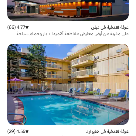
4.77 (66)
متوسط التقييم 4.77 من 5، 66 مراجعات
مقاطعة ألاميدا + بار وحمام سباحة
4.55 (29)
متوسط التقييم 4.55 من 5، 29 مراجعات