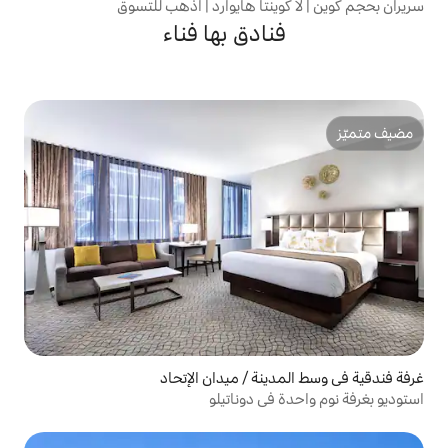
نتا هايوارد | اذهب للتسوق
ادق بها فناء
ة / ميدان الإتحاد
ي دوناتيلو