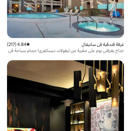
4.84 (217)
متوسط التقييم 4.84 من 5، 217 مراجعات
ة من ليغولاند ديسكفري! حمام سباحة في