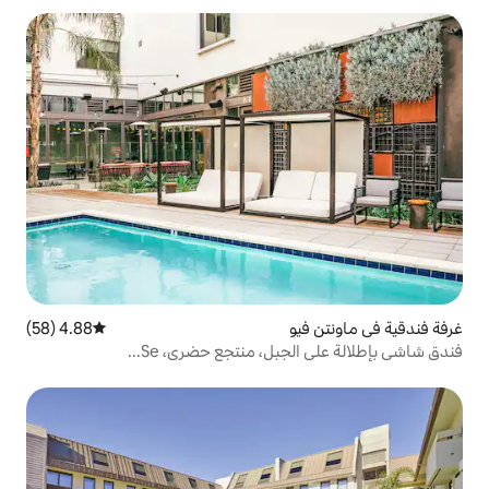
و
4.88 (58)
متوسط التقييم 4.88 من 5، 58 مراجعات
ل، منتجع حضري، Se...