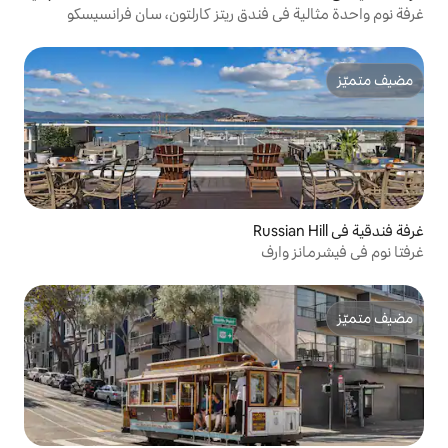
فندق ريتز كارلتون، سان فرانسيسكو
ف