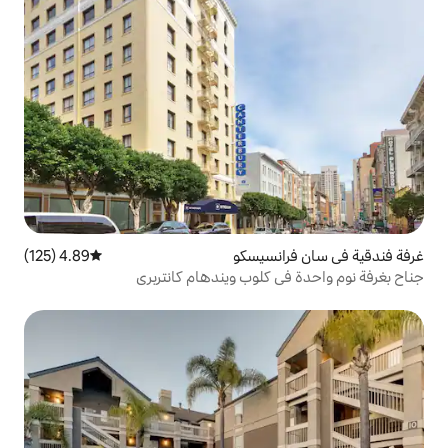
سيسكو
4.89 (125)
متوسط التقييم 4.89 من 5، 125 مراجعات
كلوب ويندهام كانتربري