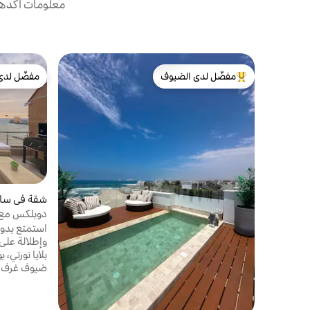
معلومات أكدها 
مفضّل لدى الضيوف
مفضّل لدى
من أبرز البيوت المفضّلة لدى الضيوف
مفضّل لدى
شقة في سان 
دوبلكس مع 
المحيط NB
استمتع بد
وإطلالة على
ضيوف غرف ن
وتراسًا مع 
لوحية وإنترن
وكرسي أطفال