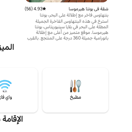
الأمواج، بما
شقة في بونتا هيرموسا
4.93 (56)
متوسط التقييم 4.93 من 5، 56 مراجعات
الشهيرة بينا
بنتهاوس فاخر مع إطلالة على البحر، بونتا
ركوب الأموا
هيرموسا
استرخ في هذه البنتهاوس الفاخرة الجميلة
المتاحة لضي
المطلة على البحر في بلايا سينيوريتاس، بونتا
هيرموسا. موقع متميز من أعلى مع إطلالة
بانورامية جميلة 360 درجة على المنتجع. بالقرب
من بوليفارد بونتا ديل سور حيث توجد المطاعم
الميز
والمحلات التجارية الرئيسية، إلخ. تتميز البنتهاوس
بتشطيبات فاخرة ومصعد مباشر. 4 غرف نوم (2
غرفة رئيسية) 3 حمامات، غرفة معيشة، غرفة
طعام، مطبخ مفتوح، غرفة غسيل، 2 تراس (1 في
كل مستوى) بار، شواية وحمام سباحة لا متناهي.
مفروشة بالكامل.
مطبخ
واي فا
الإقامة