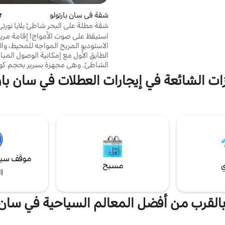
 في ذلك بقعة الأمواج الكبيرة
شقة في سان بارتولو
مت
سكال - المرئية من شقتنا - مع ألواح
شقة مطلة على البحر شاطئ بلايا نورت
ج وألواح الجسم وبدلات الغوص
بارتولو
استيقظ على صوت الأمواج! إقامة مري
وفنا.
الاستوديو المريح المواجه للمحيط، وا
الطابق الأول مع إمكانية الوصول المبا
الشاطئ. وهي مجهزة بسرير بحجم كوي
أريكة، وتحتوي على مطبخ مجهز بالكا
ات الشائعة في إيجارات العطلات في سان بار
خاص وواي فاي وجهاز عرض حتى تتم
مشاهدة مسلسلاتك المفضلة على ني
المسكن مثالي للاسترخاء أو ركوب الأم
أو العمل مع إطلالة على البحر أو ببس
الاتصال. - سرير كوين وسرير أريكة لشخص ونصف.
موقف سيا
ي
مسبح
ا
 بالقرب من أفضل المعالم السياحية في سان ب