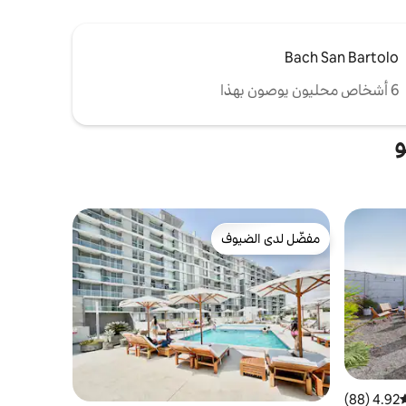
Bach San Bartolo
6 أشخاص محليون يوصون بهذا
و
مفضّل لدى الضيوف
مفضّل لدى الضيوف
4.92 (88)
وسط التقييم 4.92 من 5، 88 مراجعات