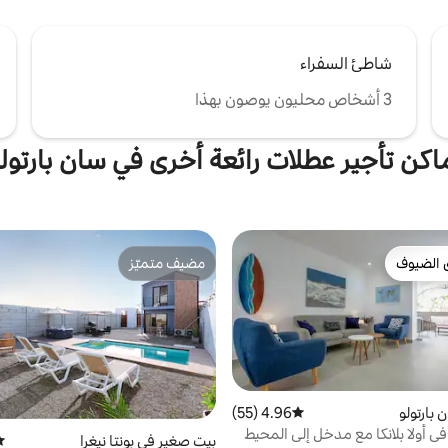
شاطئ السفراء
3 أشخاص محليون يوصون بهذا
اكن تأجير عطلات رائعة أخرى في سان بارتول
 الضيوف
مضيف متميّز
 الضيوف
مضيف متميّز
بارتولو
4.96 (55)
متوسط التقييم 4.96 من 5، 55 مراجعات
ي أولا بلانكا مع مدخل إلى المحيط
بيت صغير في بونتا نيغرا
مت