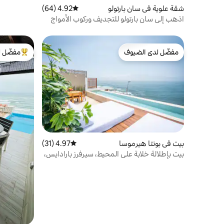
شقة علوية في سان بارتولو
4.92 (64)
متوسط التقييم 4.92 من 5، 64 مراجعات
اذهب إلى سان بارتولو للتجديف وركوب الأمواج
وواي فاي سريع
مفضّل لدى الضيوف
مفضّل ل
مفضّل لدى الضيوف
من أبرز ال
بيت في بونتا هيرموسا
4.97 (31)
متوسط التقييم 4.97 من 5، 31 مراجعات
بيت بإطلالة خلابة على المحيط، سيرفرز بارادايس،