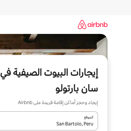
خطى
لى
لمحتوى
إيجارات البيوت الصيفية في
سان بارتولو
إيجاد وحجز أماكن إقامة فريدة على Airbnb
الموقع
عند توفر النتائج، انتقل باستخدام السهمين لأعلى ولأسف