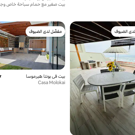
بيت صغير مع حمام سباحة خاص وجا
وStarlink
دى الضيوف
مفضّل لدى الضيوف
بيوت المفضّلة لدى الضيوف
مفضّل لدى الضيوف
بيت في بونتا هيرموسا
مت
Casa Molokai