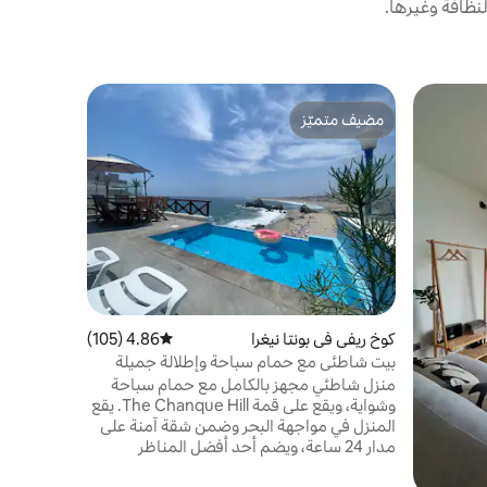
نظافة وغيرها.
شاليه في بو
مضيف متميّز
مفضّل لد
شاليه جميل
مضيف متميّز
مفضّل لد
شاليه مستق
بوكوسانا 
ثلاجة 
سندويشات/وع
غرفة نوم كو
غير محدود 
مجاملة ترح
كوخ ريفي في بونتا نيغرا
4.86 (105)
متوسط التقييم 4.86 من 5، 105 مراجعات
للشاطئ ⛱️ 
بيت شاطئي مع حمام سباحة وإطلالة جميلة
على البحر
منزل شاطئي مجهز بالكامل مع حمام سباحة
وشواية، ويقع على قمة The Chanque Hill. يقع
المنزل في مواجهة البحر وضمن شقة آمنة على
مدار 24 ساعة، ويضم أحد أفضل المناظر
للمحيط الهادئ ويقع على بعد بضعة كيلومترات