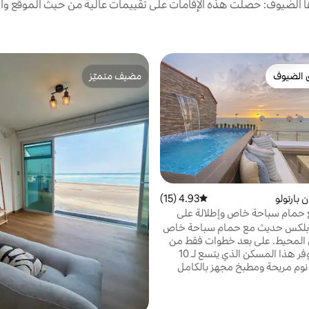
الضيوف: حصلت هذه الإقامات على تقييمات عالية من حيث الموقع وال
 الضيوف
مضيف متميّز
 الضيوف
مضيف متميّز
بارتولو
4.93 (15)
متوسط التقييم 4.93 من 5، 15 مراجعات
حمام سباحة خاص وإطلالة على
وبلكس حديث مع حمام سباحة خاص
 المحيط. على بعد خطوات فقط من
بلايا نورتي، يوفر هذا المسكن الذي يتسع لـ 10
وم مريحة ومطبخ مجهز بالكامل
شواية وجهازي تلفزيون ذكيين وألعاب
ت الألياف البصرية وملعب للأطفال
. تقع أمام ثلاث مناطق لركوب