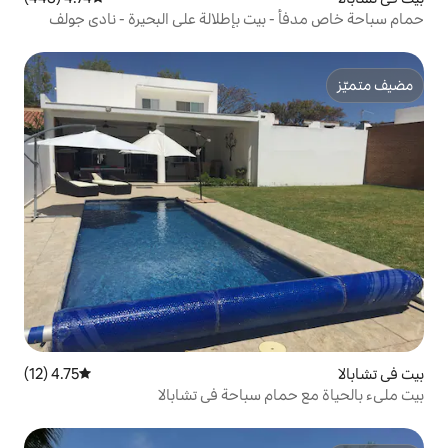
ت بإطلالة على البحيرة - نادي جولف
4.75 (12)
متوسط التقييم 4.75 من 5، 12 مراجعات
 سباحة في تشابالا