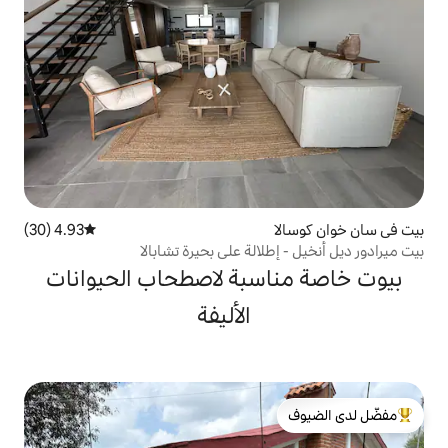
4.93 (30)
متوسط التقييم 4.93 من 5، 30 مراجعات
لالة على بحيرة تشابالا
سبة لاصطحاب الحيوانات
الأليفة
لدى الضيوف