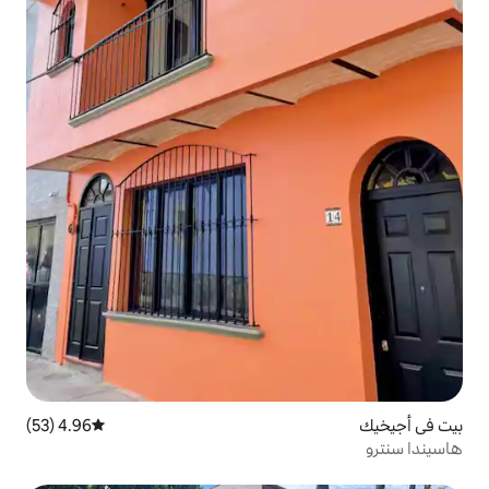
4.96 (53)
متوسط التقييم 4.96 من 5، 53 مراجعات