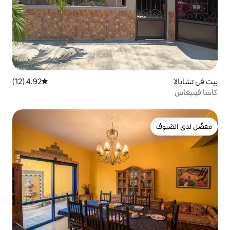
4.92 (12)
متوسط التقييم 4.92 من 5، 12 مراجعات