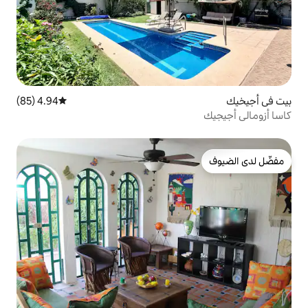
4.94 (85)
متوسط التقييم 4.94 من 5، 85 مراجعات