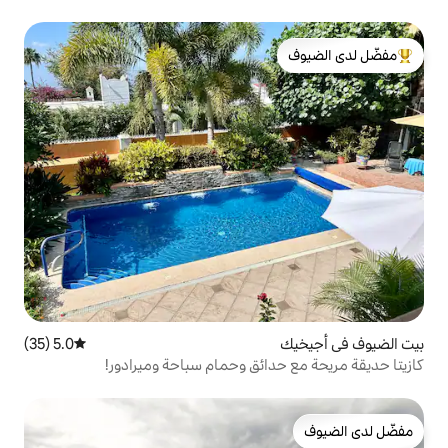
لدى الضيوف
5.0 (35)
متوسط التقييم 5.0 من 5، 35 مراجعات
ائق وحمام سباحة وميرادور!