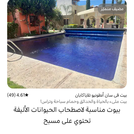
بان
4.61 (49)
متوسط التقييم 4.61 من 5، 49 مراجعات
ق وحمام سباحة وتراس!
صطحاب الحيوانات الأليفة
وي على مسبح