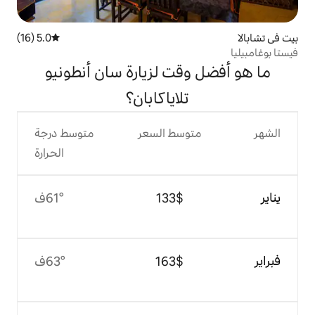
5.0 (16)
متوسط التقييم 5.0 من 5، 16 مراجعات
قت لزيارة سان أنطونيو
تلاياكابان؟
وسط السعر
متوسط درجة
الحرارة
$‏133
61°ف
$‏163
63°ف