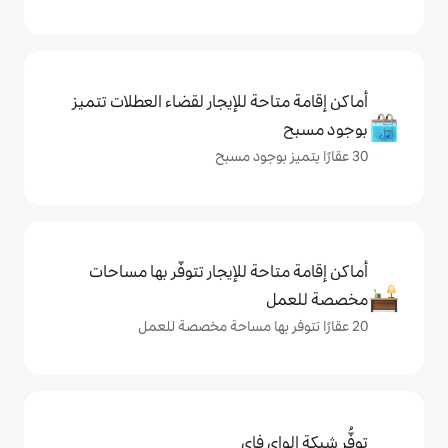
حة للإيجار لقضاء العطلات تتميز
حة للإيجار تتوفّر بها مساحات
ي فاي