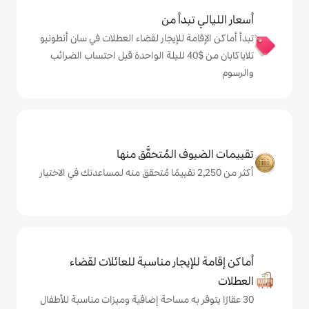
دأ من
 للإيجار لقضاء العطلات في سان أنطونيو
تلاياكابان من $‏40 لليلة الواحدة قبل احتساب الضرائب
المُتحقَّق منها
يجار مناسبة للعائلات لقضاء