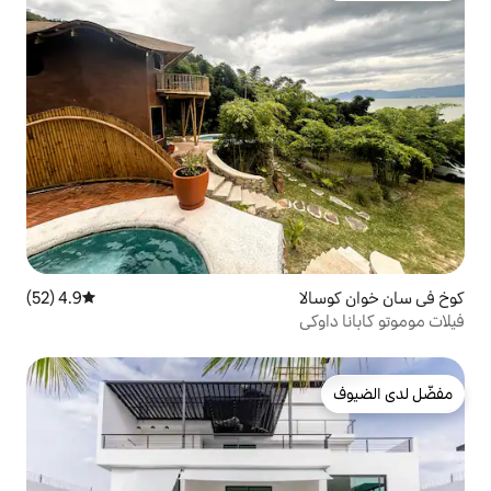
4.9 (52)
متوسط التقييم 4.9 من 5، 52 مراجعات