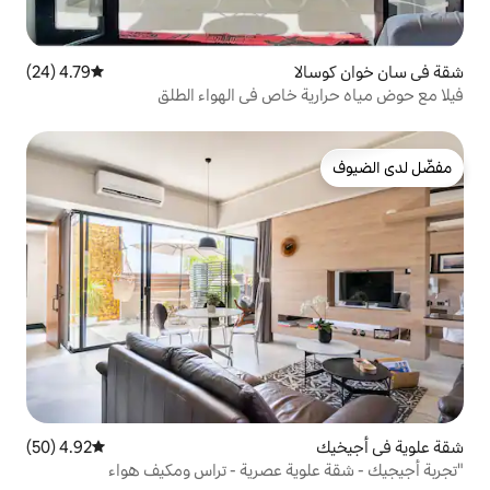
4.79 (24)
متوسط التقييم 4.79 من 5، 24 مراجعات
خاص في الهواء الطلق
4.92 (50)
متوسط التقييم 4.92 من 5، 50 مراجعات
ية عصرية - تراس ومكيف هواء