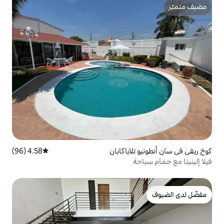
اياكابان
4.58 (96)
متوسط التقييم 4.58 من 5، 96 مراجعات