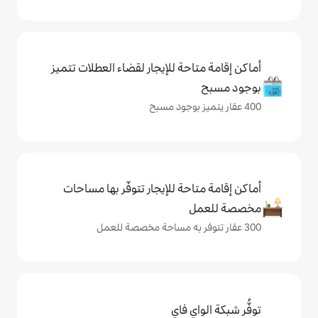
حة للإيجار لقضاء العطلات تتميز
حة للإيجار تتوفّر بها مساحات
ي فاي