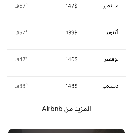
$‏147
67°ف
$‏139
57°ف
$‏140
47°ف
$‏148
38°ف
 من Airbnb