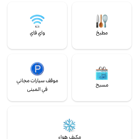
التجاري: 017187-CNI-00539 رقم التعريف
واي فاي
موقف سيارات مجاني
في المبنى
مكيف هواء