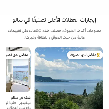
ت الأعلى تصنيفًا في سالو
: حصلت هذه الإقامات على تقييمات
 الموقع والنظافة وغيرها.
بيت
مفضّل لدى الضيوف
ش
لدى الضيوف
مفضّل لدى الضيوف
م
س
ع
شقة في سالو
4.93 (113)
متوسط التقييم 4.93 من 5، 113 مراجعات
ب
بيلفيدير - جاردا ليجر
و
يقع بيت العطلات هذا في سالو في فيا بوتوريني
م