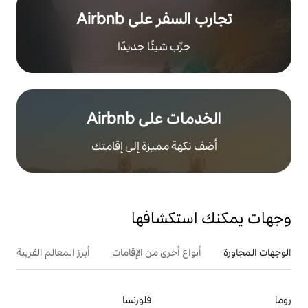
ر على Airbnb
رِّب شيئًا جديدًا
على Airbnb
هة مميزة إلى إقامتك
تكشافها
ع أخرى من الإقامات
أبرز المعالم القريبة
أنشطة
فلورنسا