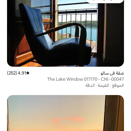
4.91 (252)
متوسط التقييم 4.91 من 5، 252 مراجعات
The Lake Windo