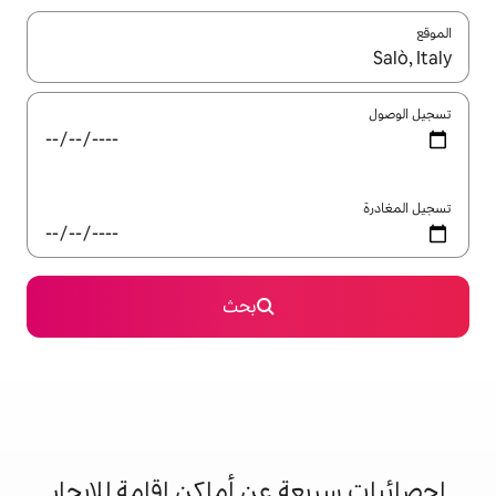
ل باستخدام السهمين لأعلى ولأسفل أو استكشف عن طريق اللمس أو السحب.
بحث
 عن أماكن إقامة للإيجار