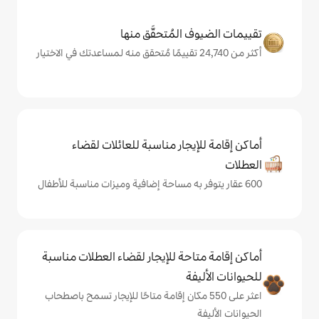
المُتحقَّق منها
يجار مناسبة للعائلات لقضاء
حة للإيجار لقضاء العطلات مناسبة
ة
على 550 مكان إقامة متاحًا للإيجار تسمح باصطحاب