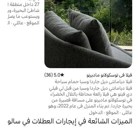
27 داخل منطقة التسوق الرئيسية ومباشرة على
شاطئ البحيرة، ويحتوي على غرفتي نوم
ويستوعب ما يصل إلى 6 أشخاص. تقع الشقة في
قلب المدينة القديمة ومنطقة المشاة المليئة
الموقع
·
عائلي
·
الديكور
بالمطاعم والبارات ومحلات السوبر ماركت. يقع
الشاطئ على بعد 300 متر فقط. في بضع دقائق،
من الممكن الوصول إلى مصانع إنتاج النبيذ
والزيت، وتأجير القوارب، وملاعب الجولف،
وجاردالاند، والمياه الحرارية الرومانية في
سيرميوني، ومدن مثل فيرونا والبندقية.
5.0 (36)
متوسط التقييم 5.0 من 5، 36 مراجعات
فيلا ديامانتي ديل جاردا وسبا حمام سباحة
سبا من قبل لي فيلي
طة بالتلال الخضراء
ى مسافة قصيرة من
بحيرة جاردا. تم بناء المنزل في عام 2022، وهو
اق وأفضل وسائل
لاسترخاء والثقافة
في إيجارات العطلات في سالو
والرياضة والطعام والشراب الممتاز. الفيلا مثالية
ال ومجموعات من
الأصدقاء، بحد أقصى 10 ضيوف. رقم السجل