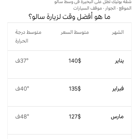
رة في وسط سالو
يارات
ل وقت لزيارة سالو؟
وسط السعر
متوسط درجة
الحرارة
$‏140
37°ف
$‏135
40°ف
$‏127
48°ف