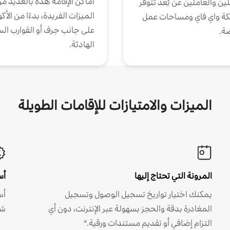
أماكن الإقامة هذه بالعديد م
ين والعاملين عن بُعد تتوفر
الميزات الفريدة، بدءًا من الأك
كة واي فاي ومساحات عمل
على جانب جرف أو القوارب الس
ة.
الهادئة.
الميزات والامتيازات للإقامات الطويلة
المرونة التي تحتاج إليها
أس
يمكنك اختيار تواريخ تسجيل الوصول وتسجيل
أس
المغادرة بدقة والحجز بسهولة عبر الإنترنت، دون أي
شه
التزام إضافي أو تقديم مستندات ورقية.*