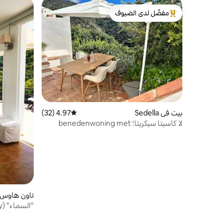
مفضّل لدى الضيوف
من أبرز البيوت المفضّلة لدى الضيوف
بيت في Sedella
4.97 (32)
متوسط التقييم 4.97 من 5، 32 مراجعات
لا كاسيتا سيكريتا؛ benedenwoning met
plunge pool
تاون هاوس في es
"السماء" (The Sky)