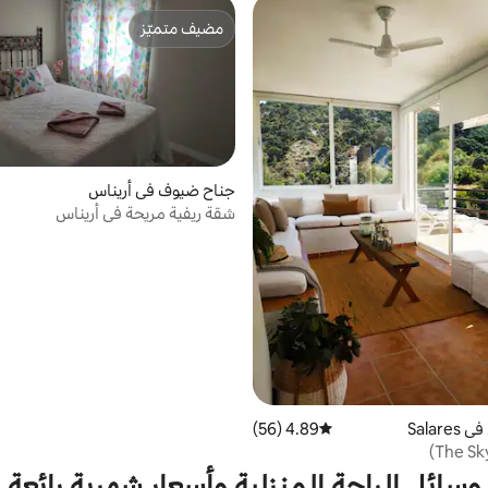
مضيف متميّز
مضيف متميّز
جناح ضيوف في أريناس
شقة ريفية مريحة في أريناس
Salar
4.89 (56)
متوسط التقييم 4.89 من 5، 56 مراجعات
وسائل الراحة المنزلية وأسعار شهرية رائعة