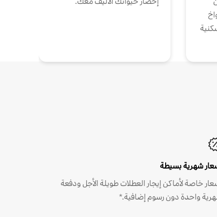
ن
إحضار حيوانك الأليف معك.
واخ
كنية
عار شهرية بسيطة
عار خاصة لأماكن إيجار العطلات طويلة الأجل ودفعة
رية واحدة دون رسوم إضافية.*