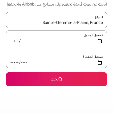
مسابح على Airbnb واحجزها
ل باستخدام السهمين لأعلى ولأسفل أو استكشف عن طريق اللمس أو السحب.
بحث