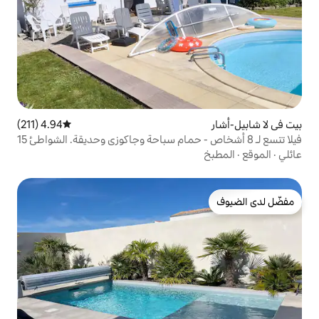
4.94 (211)
متوسط التقييم 4.94 من 5، 211 مراجعات
فيلا تتسع لـ 8 أشخاص - حمام سباحة وجاكوزي وحديقة. الشواطئ 15