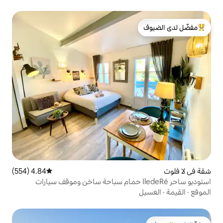
لدى الضيوف
4.84 (554)
متوسط التقييم 4.84 من 5، 554 مراجعات