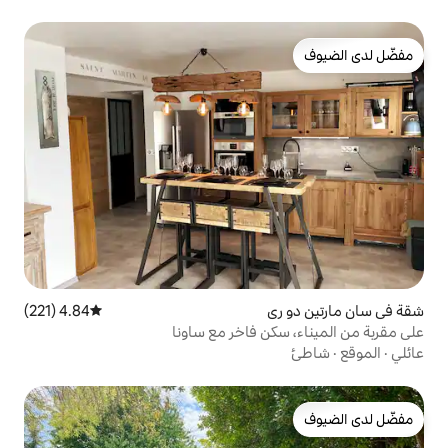
4.84 (221)
متوسط التقييم 4.84 من 5، 221 مراجعات
ن فاخر مع ساونا