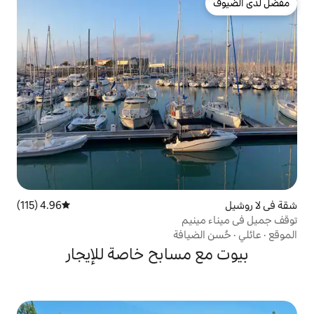
4.96 (115)
متوسط التقييم 4.96 من 5، 115 مراجعات
م
افة
سابح خاصة للإيجار