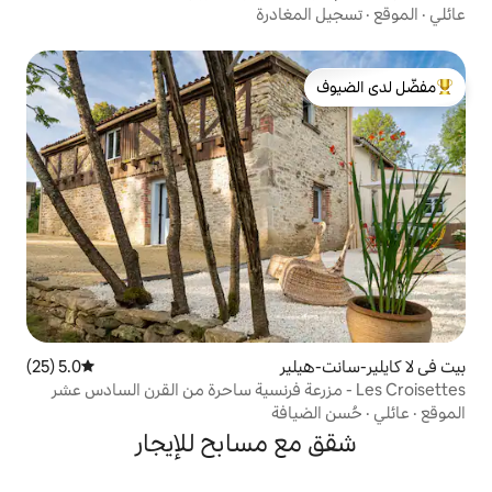
غادرة
لدى الضيوف
ير
5.0 (25)
متوسط التقييم 5.0 من 5، 25 مراجعات
افة
 مسابح للإيجار