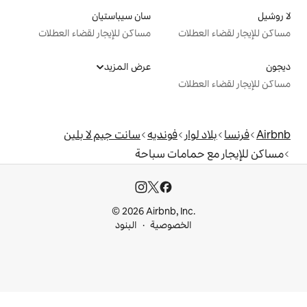
سان سيباستيان
ت
مساكن للإيجار لقضاء العطلات
عرض المزيد
ت
فونديه
سانت جيم لا بلين
امات سباحة
© 2026 Airbnb, I
خصوصية
البنود