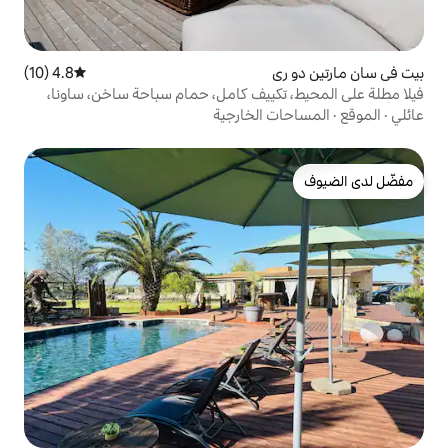
4.8 (10)
متوسط التقييم 4.8 من 5، 10 مراجعات
كييف كامل، حمام سباحة ساخن، ساونا،
الخارجية