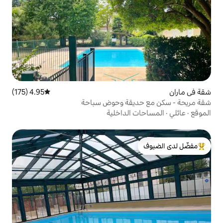
4.95 (175)
متوسط التقييم 4.95 من 5، 175 مراجعات
يقة وحوض سباحة
الداخلية
لدى الضيوف