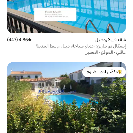
4.86 (447)
متوسط التقييم 4.86 من 5، 447 مراجعات
احة، ميناء، وسط المدينة!
لدى الضيوف