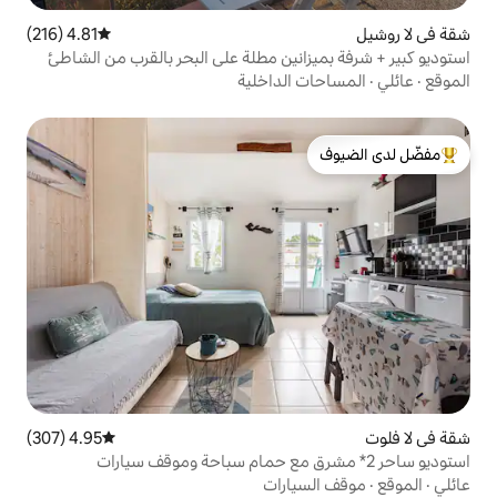
4.81 (216)
متوسط التقييم 4.81 من 5، 216 مراجعات
انين مطلة على البحر بالقرب من الشاطئ
الداخلية
لدى الضيوف
4.95 (307)
متوسط التقييم 4.95 من 5، 307 مراجعات
ارات