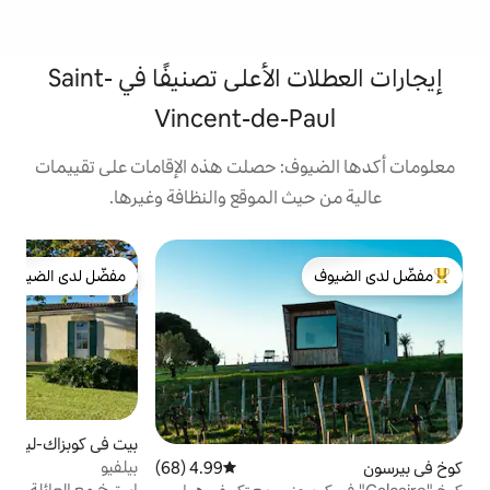
إيجارات العطلات الأعلى تصنيفًا في Saint-
Vincent-de-
: حصلت هذه الإقامات على تقييمات
 الموقع والنظافة وغيرها.
ف
مفضّل لدى الضيوف
لدى الضيوف
مفضّل لدى الضيوف
د
د
و
ب
ا
بيت في كوبزاك-ليه-بون
4.9 (20)
متوسط التقييم 4.9 من 5، 20 مراجع
بيلفيو
4.99 (68)
متوسط التقييم 4.99 من 5، 68 مراجعات
استرخ مع العائلة في هذا المنزل الحجري