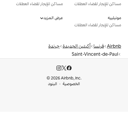
ت
مساكن للإيجار لقضاء العطلات
عرض المزيد
ت
الجديدة
جرندة
Sa
© 2026 Airbnb, I
خصوصية
البنود