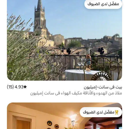
4.93 (15)
متوسط التقييم 4.93 من 5، 15 مراجعات
كيف الهواء في سانت إميليون
لدى الضيوف