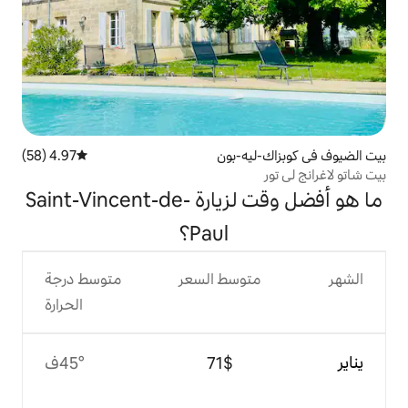
ه-بون
4.97 (58)
متوسط التقييم 4.97 من 5، 58 مراجعات
ما هو أفضل وقت لزيارة Saint-Vincent-de-
Paul؟
وسط السعر
متوسط درجة
الحرارة
$‏71
45°ف