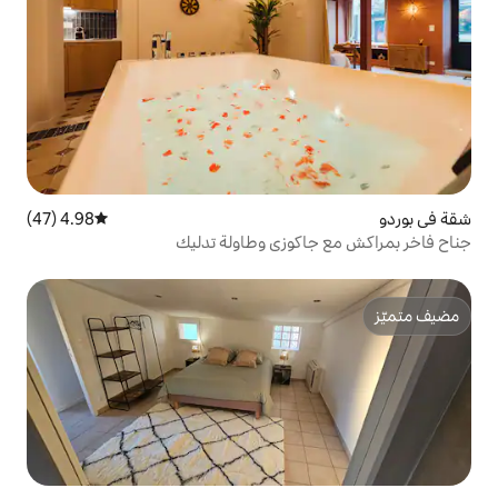
4.98 (47)
متوسط التقييم 4.98 من 5، 47 مراجعات
وزي وطاولة تدليك