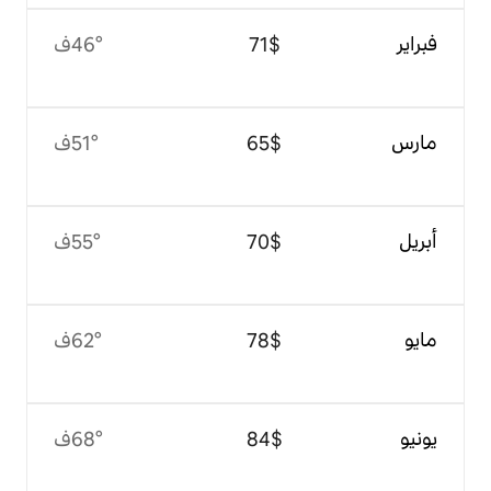
$‏71
46°ف
$‏65
51°ف
$‏70
55°ف
$‏78
62°ف
$‏84
68°ف