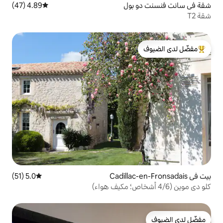
بول
4.89 (47)
متوسط التقييم 4.89 من 5، 47 مراجعات
لدى الضيوف
5.0 (51)
متوسط التقييم 5.0 من 5، 51 مراجعات