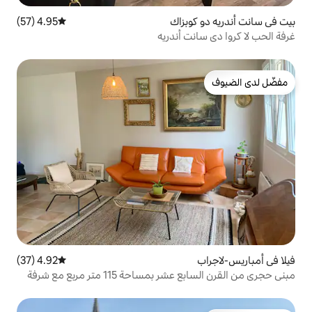
بزاك
4.95 (57)
متوسط التقييم 4.95 من 5، 57 مراجعات
 أندريه
4.92 (37)
متوسط التقييم 4.92 من 5، 37 مراجعات
حة 115 متر مربع مع شرفة