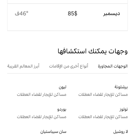
$‏85
46°ف
تكشافها
ع أخرى من الإقامات
أبرز المعالم القريبة
ليون
ت
مساكن للإيجار لقضاء العطلات
بوردو
ت
مساكن للإيجار لقضاء العطلات
سان سيباستيان