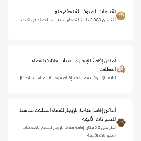
المُتحقَّق منها
يجار مناسبة للعائلات لقضاء
حة للإيجار لقضاء العطلات مناسبة
ة
ى 20 مكان إقامة متاحًا للإيجار تسمح باصطحاب