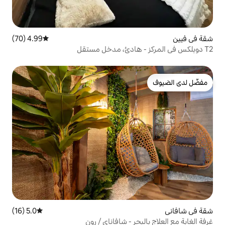
4.99 (70)
متوسط التقييم 4.99 من 5، 70 مراجعات
5.0 (16)
متوسط التقييم 5.0 من 5، 16 مراجعات
ر - شافاناي / رون