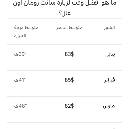
 لزيارة سانت رومان أون
غال؟
وسط السعر
متوسط درجة
الحرارة
$‏83
39°ف
$‏85
41°ف
$‏82
48°ف