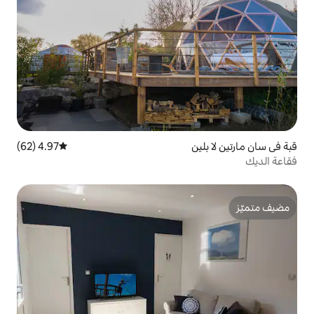
4.97 (62)
متوسط التقييم 4.97 من 5، 62 مراجعات