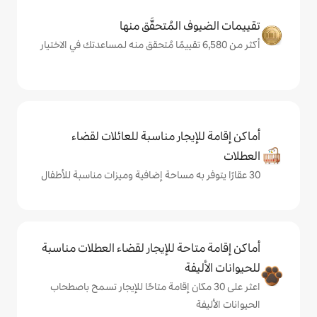
المُتحقَّق منها
يجار مناسبة للعائلات لقضاء
حة للإيجار لقضاء العطلات مناسبة
ة
ى 30 مكان إقامة متاحًا للإيجار تسمح باصطحاب