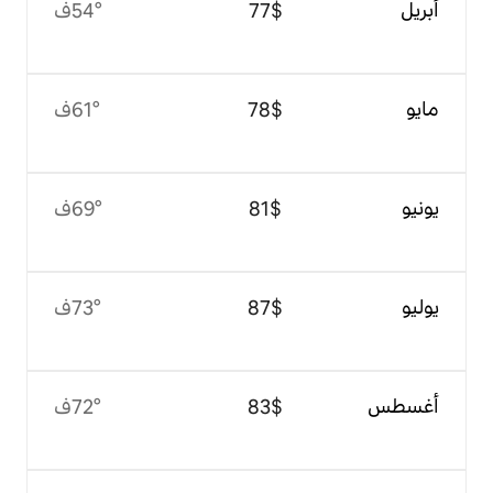
$‏77
54°ف
$‏78
61°ف
$‏81
69°ف
$‏87
73°ف
$‏83
72°ف