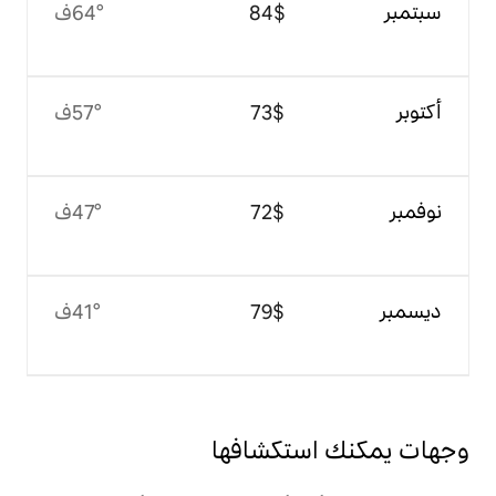
$‏84
64°ف
$‏73
57°ف
$‏72
47°ف
$‏79
41°ف
تكشافها