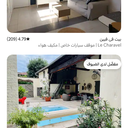
4.79 (209)
متوسط التقييم 4.79 من 5، 209 مراجعات