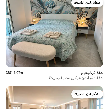
4.97 (36)
متوسط التقييم 4.97 من 5، 36 مراجعات
يئة ومريحة