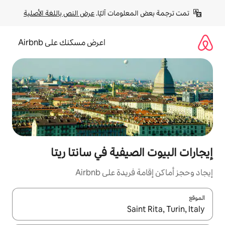
لومات آليًا. 
عرض النص باللغة الأصلية
اعرض مسكنك على Airbnb
صيفية في سانتا ريتا
ة على Airbnb
ل باستخدام السهمين لأعلى ولأسفل أو استكشف عن طريق اللمس أو السحب.