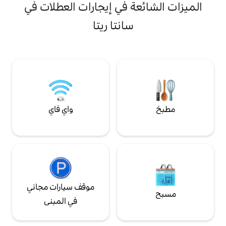
وهي مثالية لأولئك الذين يرغبون في العيش في
ة في إيجارات العطلات في
بيئة مريحة ومزودة بجميع الخدمات الأساسية.
قلب هذا المنزل هو غرفة المعيشة، حيث ستتيح
سانتا ريتا
لك شاشة تلفزيون مقاس 55 بوصة الاستمتاع
بلحظات من الاسترخاء، بينما يمنحك الدش
المزود بتقنية العلاج بالألوان لحظات من الرفاهية
والهدوء اليومي.
واي فاي
موقف سيارات مجاني
في المبنى