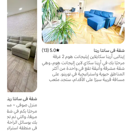
م
ط
م
ا
د
م
5.0 (13)
متوسط التقييم 5.0 من 5، 13 مراجعات
إ
 هوم 2 غرفة
ا
اين إليجانت هوم، وهي
 واحدة من أكثر
 في تورينو. على
أقدام، ستجد ملعب
اتيكا تورينو وبالازو
ي فيتوريو فينيتو-بيازا
لمناطق الخضراء في
شقة في سانتا ريتا
4.84 (51)
متوسط التقييم 4.84 من 5، 51 مراجعات
ضور الأحداث الرياضية
منزل صوفي ~ مسكن أنيق بالقرب من إنالبي أرينا
استرخاء أو العمل،
مرحبًا بكم في شقتك التي تبلغ مساحتها 55 مترًا
لانطلاق المثالية
مربعًا، والتي تم تجديدها مؤخرًا وجاهزة للترحيب
احة ممكنة.
بك بوسائل الراحة الحديثة والأناقة. تقع الشقة
في منطقة استراتيجية ومزودة بجميع الخدمات،