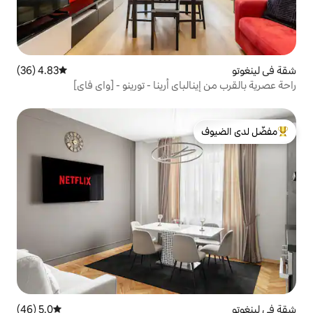
4.83 (36)
متوسط التقييم 4.83 من 5، 36 مراجعات
اي أرينا - تورينو - [واي فاي]
لدى الضيوف
5.0 (46)
متوسط التقييم 5.0 من 5، 46 مراجعات