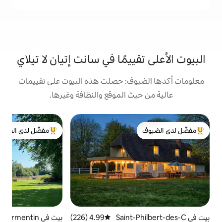
يمًا في سانت إتيان لا تيلاي
ف: حصلت هذه البيوت على تقييمات
 الموقع والنظافة وغيرها.
بيت
مفضّل لدى الضيوف
دو
لدى الضيوف
من أبرز البيوت المفضّلة لدى الضيوف
ب
إ
ا
خ
م
Saint-P
4.99 (226)
متوسط التقييم 4.99 من 5، 226 مراجعات
بيت في Formentin
4.98 (138)
متوسط التقييم 4.98 من 5، 138 مراجعات
م