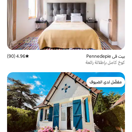
4.96 (90)
متوسط التقييم 4.96 من 5، 90 مراجعات