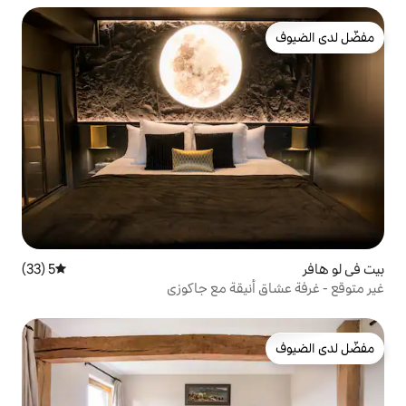
5 (33)
متوسط التقييم 5 من 5، 33 مراجعات
يقة مع جاكوزي