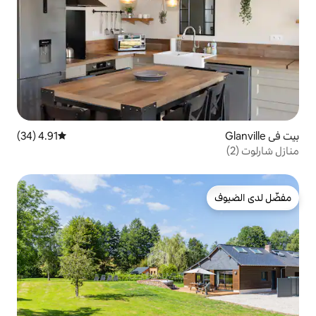
4.91 (34)
متوسط التقييم 4.91 من 5، 34 مراجعات