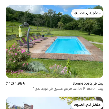
4.96 (142)
متوسط التقييم 4.96 من 5، 142 مراجعات