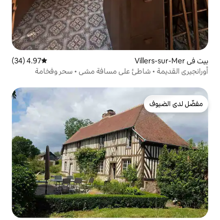
4.97 (34)
متوسط التقييم 4.97 من 5، 34 مراجعات
طئ على مسافة مشي • سحر وفخامة