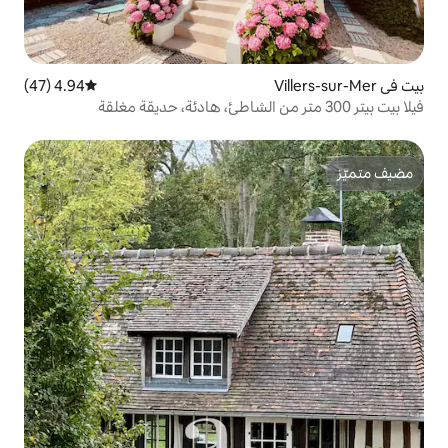
4.94 (47)
متوسط التقييم 4.94 من 5، 47 مراجعات