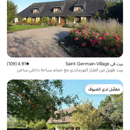
4.91 (109)
متوسط التقييم 4.91 من 5، 109 مراجعات
رماندي مع حمام سباحة داخلي ساخن