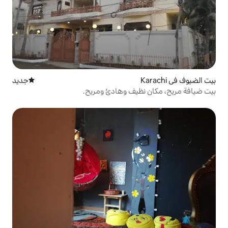
جديد
مكان إقامة جديد
يف وهادئ ومريح.