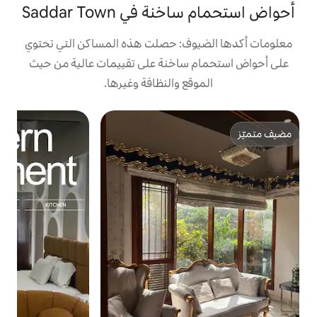
في Saddar Town
ف: حصلت هذه المساكن التي تحتوي
ساخنة على تقييمات عالية من حيث
ع والنظافة وغيرها.
شق
ش
ا
ا
م
و
ب