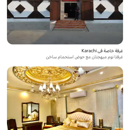
وض استحمام ساخن