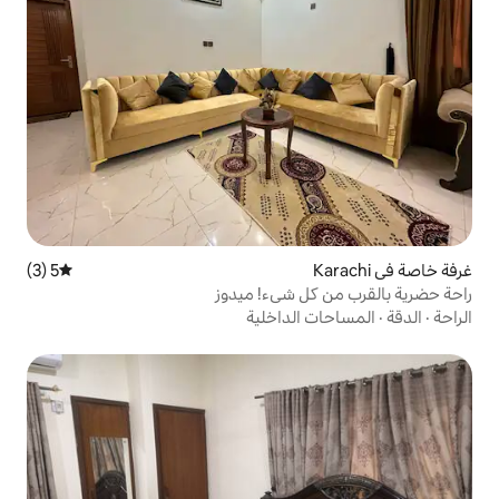
5 (3)
متوسط التقييم 5 من 5، 3 مراجعات
 شيء! ميدوز
لداخلية