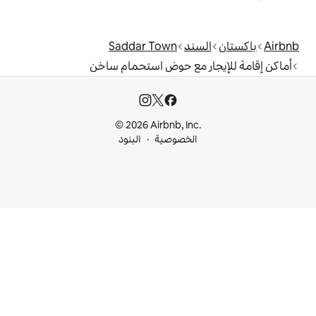
د
Saddar Town
مع حوض استحمام ساخن
© 2026 Airbnb, I
خصوصية
البنود