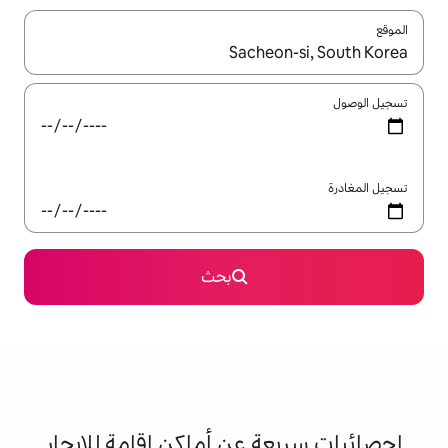
ل باستخدام السهمين لأعلى ولأسفل أو استكشف عن طريق اللمس أو السحب.
بحث
 عن أماكن إقامة للإيجار