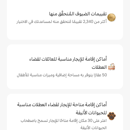
المُتحقَّق منها
يجار مناسبة للعائلات لقضاء
حة للإيجار لقضاء العطلات مناسبة
ة
ى 30 مكان إقامة متاحًا للإيجار تسمح باصطحاب