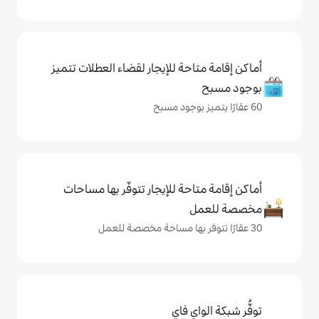
حة للإيجار لقضاء العطلات تتميز
حة للإيجار تتوفّر بها مساحات
ي فاي