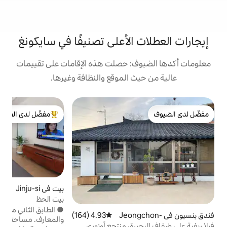
الأعلى تصنيفًا في سايكونغ
: حصلت هذه الإقامات على تقييمات
 الموقع والنظافة وغيرها.
مفضّل لدى الضيوف
i
"
من أبرز البيوت المفضّلة لدى الضيوف
ح
ا
ا
م
ا
م
بيت في Jinju-si
5 (36)
متوسط التقييم 5 من 5، 36 
بيت الحظ
● الطابق الثاني من منزل خاص مناسب للعائلات
Jeongchon-
4.93 (164)
متوسط التقييم 4.93 من 5، 164 مراجعات
[
والمعارف. مساحته 30 بيونغ. ♥ خلال مهرجان
رة، منتجع أونوري