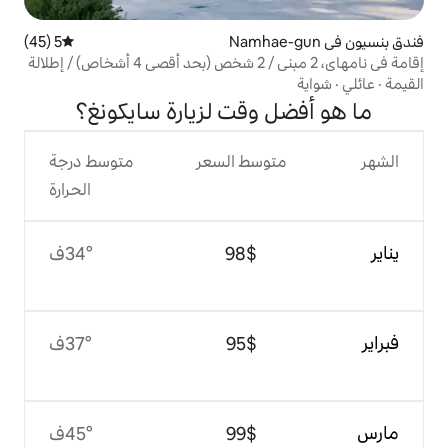
5 (45)
متوسط التقييم 5 من 5، 45 مراجعات
إقامة في نامهاي، 2 مبنى / 2 شخص (بحد أقصى 4 أشخاص) / إطلالة
ديد
وقت لزيارة سايكونغ؟
وسط السعر
متوسط درجة
الحرارة
$‏98
34°ف
$‏95
37°ف
$‏99
45°ف