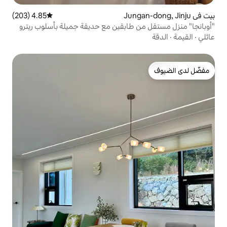
4.85 (203)
متوسط التقييم 4.85 من 5، 203 مراجعات
 طابقين مع حديقة جميلة بأسلوب ريترو
سم المسكن "أوبانجا"