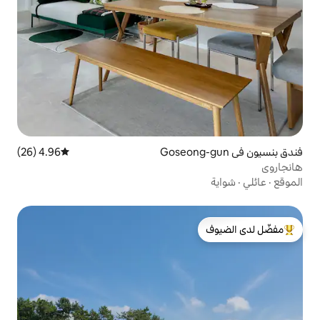
4.96 (26)
متوسط التقييم 4.96 من 5، 26 مراجعات
لدى الضيوف