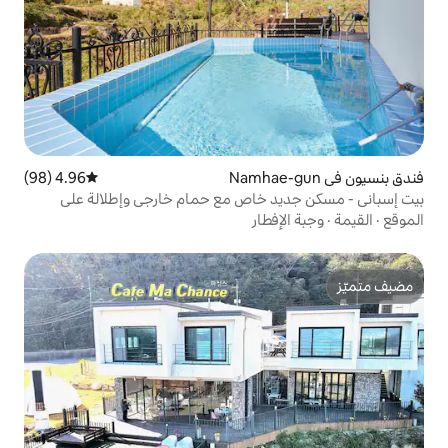
4.96 (98)
متوسط التقييم 4.96 من 5، 98 مراجعات
 خاص مع حمام خارجي وإطلالة على
وهادئ يقع في قرية إسبانية
طار