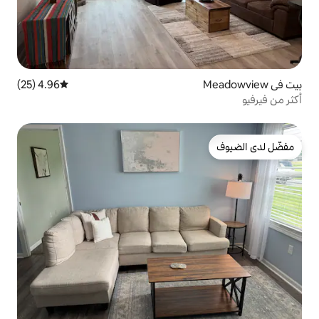
4.96 (25)
متوسط التقييم 4.96 من 5، 25 مراجعات