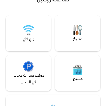
ر للحصول على تفاصيل
حوض مطبخ ساخن/بارد، ماكينة صنع القهوة
 مرحب بها، يرجى
الصديقة لكوب K والمزيد! شرفة أمامية مغطاة
سة الكاملة المتعلقة
مع مقعد وكرسيين هزازين. خارج الشرفة توجد
لتواصل معنا لطرح
طاولة نزهة وشواية غاز.
الأسئلة. شاهد كوخ Clinch View الآخر الخاص
لكاملة في العقار.
واي فاي
موقف سيارات مجاني
في المبنى