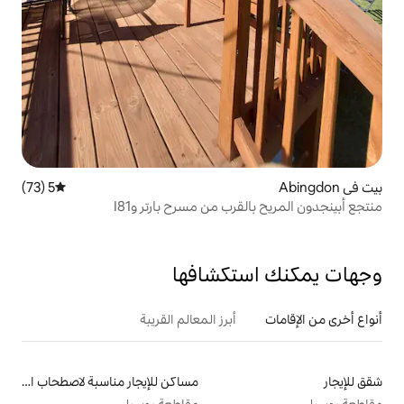
5 (73)
متوسط التقييم 5 من 5، 73 مراجعات
رب من مسرح بارتر وI81
تكشافها
أبرز المعالم القريبة
مساكن للإيجار مناسبة لاصطحاب الحيوانات الأليفة