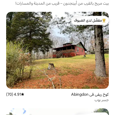
دون – قريب من المدينة والمسارات!
لدى الضيوف
4.91 (70)
متوسط التقييم 4.91 من 5، 70 مراجعات