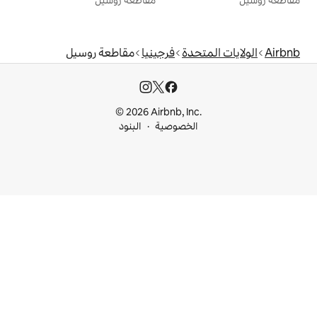
مقاطعة روسيل
دة
فرجينيا
مقاطعة روسيل
© 2026 Airbnb, I
خصوصية
البنود