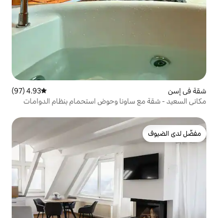
4.93 (97)
متوسط التقييم 4.93 من 5، 97 مراجعات
اونا وحوض استحمام بنظام الدوامات