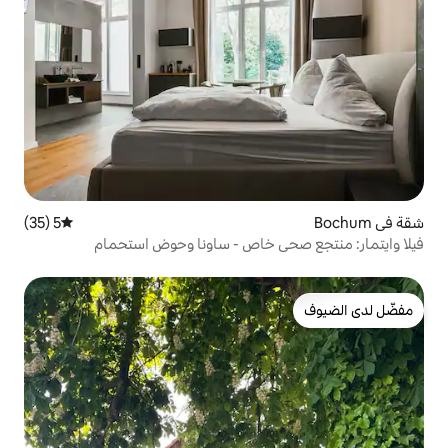
5 (35)
متوسط التقييم 5 من 5، 35 مراجعات
 خاص - ساونا وحوض استحمام