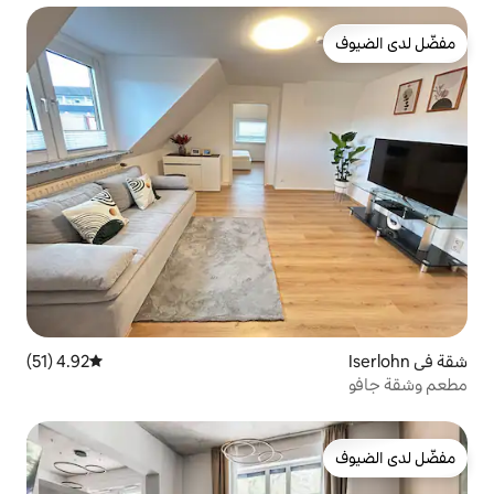
4.92 (51)
متوسط التقييم 4.92 من 5، 51 مراجعات