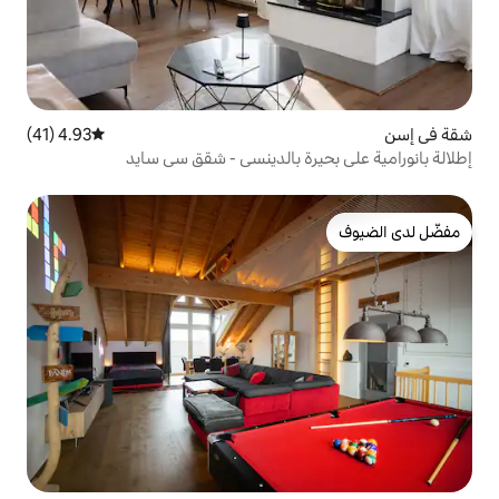
4.93 (41)
متوسط التقييم 4.93 من 5، 41 مراجعات
رة بالدينسي - شقق سي سايد