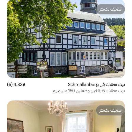
4.83 (6)
متوسط التقييم 4.83 من 5، 6 مراجعات