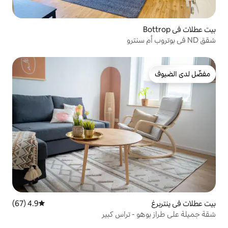
4.9 (67)
متوسط التقييم 4.9 من 5، 67 مراجعات
- تراس كبير