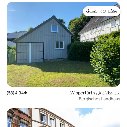
4.94 (53)
متوسط التقييم 4.94 من 5، 53 مراجعات