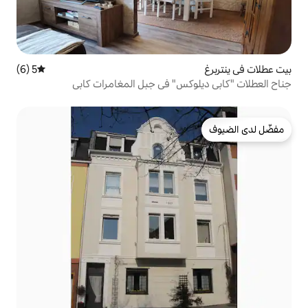
5 (6)
متوسط التقييم 5 من 5، 6 مراجعات
كس" في جبل المغامرات كابي