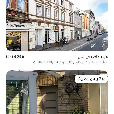
4.34 (29)
متوسط التقييم 4.34 من 5، 29 مراجعات