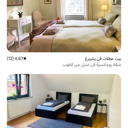
4.67 (12)
متوسط التقييم 4.67 من 5، 12 مراجعات
ن الطوب