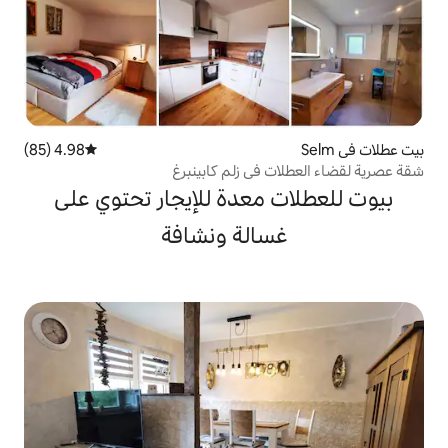
4.98 (85)
متوسط التقييم 4.98 من 5، 85 مراجعات
في زلم كابينبرغ
معدة للإيجار تحتوي على
الة ونشافة