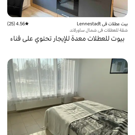
4.56 (25)
متوسط التقييم 4.56 من 5، 25 مراجعات
رلاند
دة للإيجار تحتوي على فناء