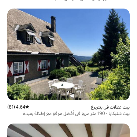
4.64 (81)
متوسط التقييم 4.64 من 5، 81 مراجعات