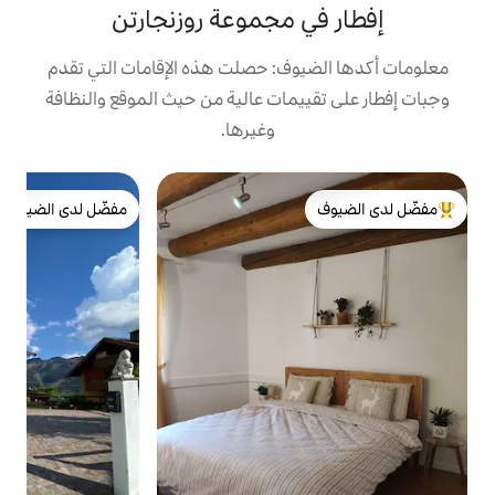
 مجموعة روزنجارتن
ف: حصلت هذه الإقامات التي تقدم
مات عالية من حيث الموقع والنظافة
وغيرها.
ش
مفضّل لدى الضيوف
ش
لدى الضيوف
مفضّل لدى الضيوف
أ
و
ا
س
ع
ا
ا
م
ال