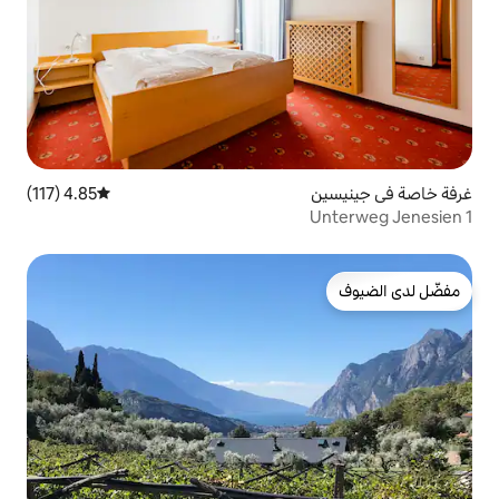
4.85 (117)
متوسط التقييم 4.85 من 5، 117 مراجعات