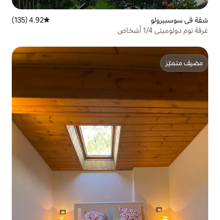
4.92 (135)
متوسط التقييم 4.92 من 5، 135 مراجعات