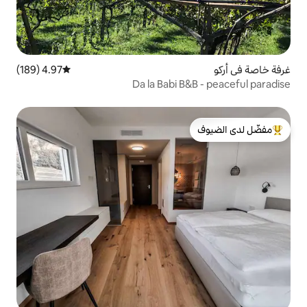
4.97 (189)
متوسط التقييم 4.97 من 5، 189 مراجعات
Da la Babi 
لدى الضيوف