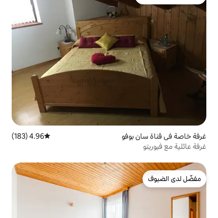
لدى الضيوف
وفو
4.96 (183)
متوسط التقييم 4.96 من 5، 183 مراجعات