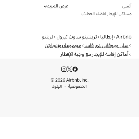
عرض المزيد
ت
نو ساوث تيرول
ترينتو
مجموعة روزنجارتن
وجبة الإفطار
© 2026 Airbnb, I
خصوصية
البنود