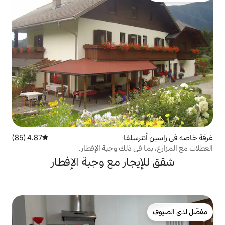
لفا
4.87 (85)
متوسط التقييم 4.87 من 5، 85 مراجعات
 ذلك وجبة الإفطار.
ار مع وجبة الإفطار