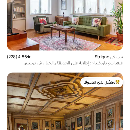
4.86 (228)
متوسط التقييم 4.86 من 5، 228 مراجعات
 على الحديقة والجبال في ترينتينو
لدى الضيوف