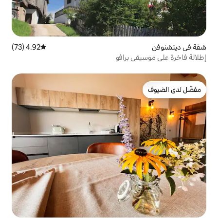
4.92 (73)
متوسط التقييم 4.92 من 5، 73 مراجعات
برافو