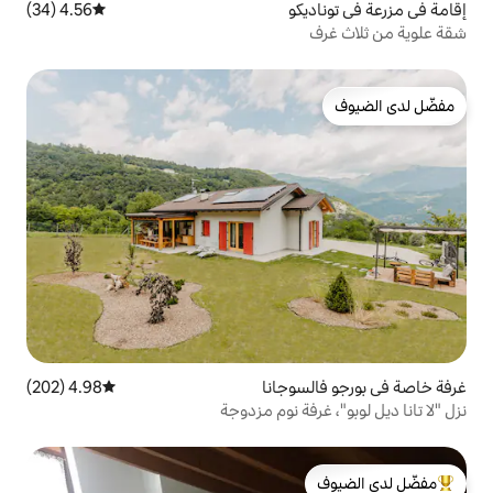
و
4.56 (34)
متوسط التقييم 4.56 من 5، 34 مراجعات
وجانا
4.98 (202)
متوسط التقييم 4.98 من 5، 202 مراجعات
ة نوم مزدوجة