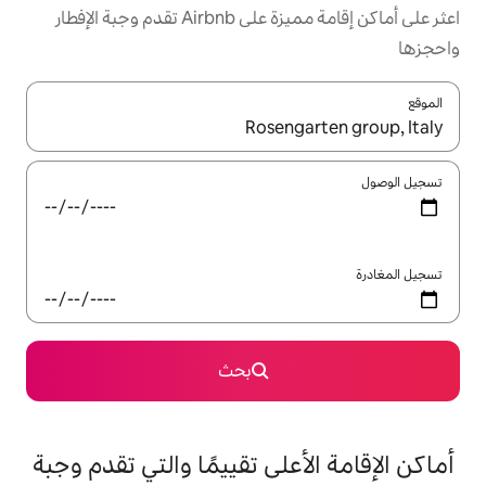
اعثر على أماكن إقامة مميزة على Airbnb تقدم وجبة الإفطار
ل باستخدام السهمين لأعلى ولأسفل أو استكشف عن طريق اللمس أو السحب.
بحث
على تقييمًا والتي تقدم وجبة