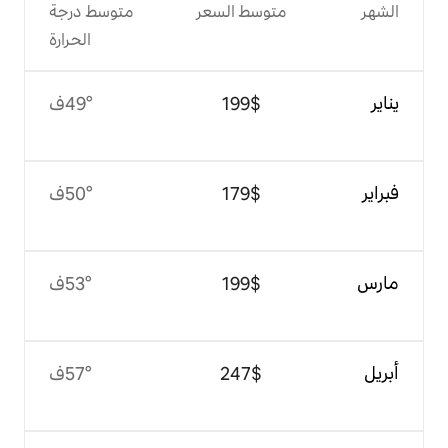
وسط السعر
متوسط درجة
الحرارة
$‏199
49°ف
$‏179
50°ف
$‏199
53°ف
$‏247
57°ف