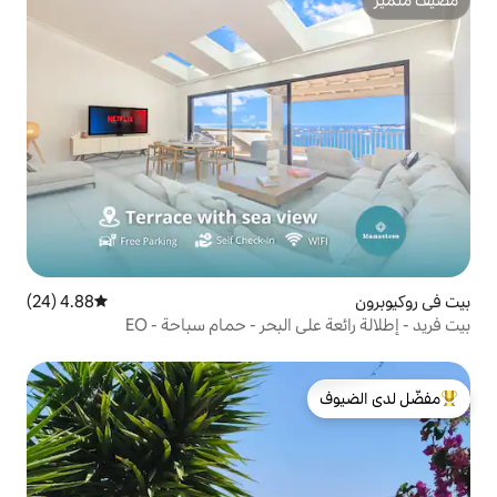
4.88 (24)
متوسط التقييم 4.88 من 5، 24 مراجعات
 البحر - حمام سباحة - EO
لدى الضيوف