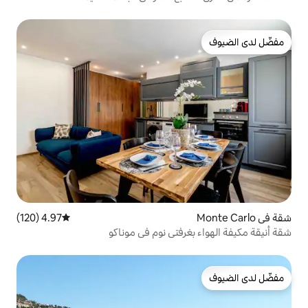
4.97 (120)
متوسط التقييم 4.97 من 5، 120 مراجعات
رفتي نوم في موناكو