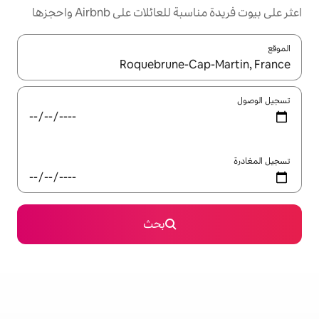
ئلات على Airbnb واحجزها
ل باستخدام السهمين لأعلى ولأسفل أو استكشف عن طريق اللمس أو السحب.
بحث