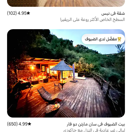
4.95 (102)
متوسط التقييم 4.95 من 5، 102 مراجعات
لى الريفيرا
لدى الضيوف
دو فار
4.99 (650)
متوسط التقييم 4.99 من 5، 650 مراجعات
مع جاكوزي