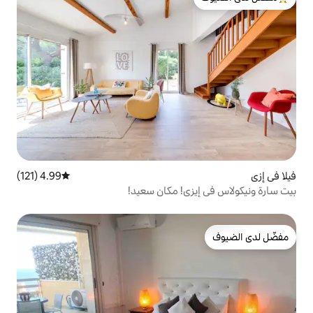
لدى الضيوف
4.99 (121)
متوسط التقييم 4.99 من 5، 121 مراجعات
ي! مكان سعيد!