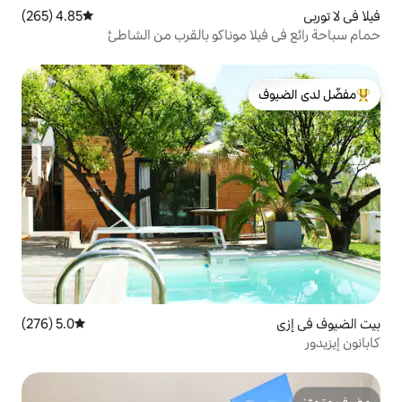
4.85 (265)
متوسط التقييم 4.85 من 5، 265 مراجعات
موناكو بالقرب من الشاطئ
لدى الضيوف
5.0 (276)
متوسط التقييم 5.0 من 5، 276 مراجعات