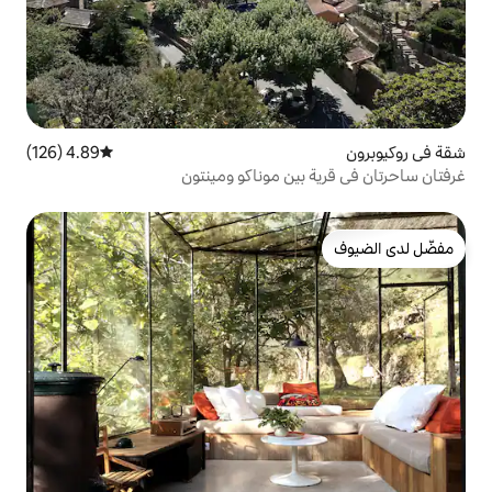
4.89 (126)
متوسط التقييم 4.89 من 5، 126 مراجعات
ن موناكو ومينتون