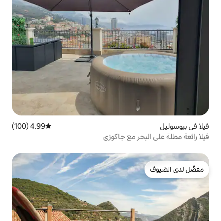
4.99 (100)
متوسط التقييم 4.99 من 5، 100 مراجعات
 مع جاكوزي