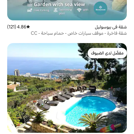
4.86 (121)
متوسط التقييم 4.86 من 5، 121 مراجعات
 خاص - حمام سباحة - CC