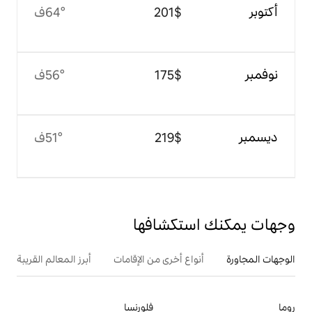
$‏201
64°ف
$‏175
56°ف
$‏219
51°ف
تكشافها
ع أخرى من الإقامات
أبرز المعالم القريبة
فلورنسا