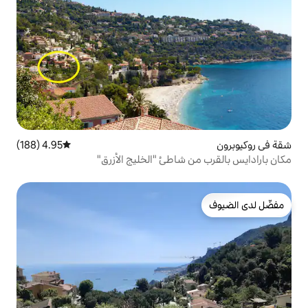
4.95 (188)
متوسط التقييم 4.95 من 5، 188 مراجعات
شاطئ "الخليج الأزرق"