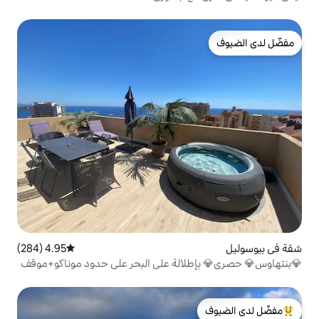
4.95 (284)
متوسط التقييم 4.95 من 5، 284 مراجعات
لالة على البحر على حدود موناكو+موقف