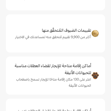
المُتحقَّق منها
حة للإيجار لقضاء العطلات مناسبة
ة
لى 130 مكان إقامة متاحًا للإيجار تسمح باصطحاب