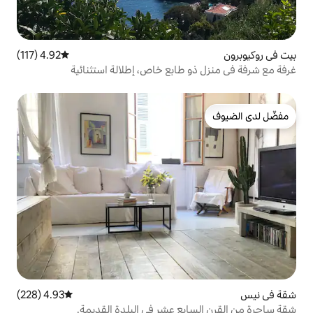
4.92 (117)
متوسط التقييم 4.92 من 5، 117 مراجعات
طابع خاص، إطلالة استثنائية
4.93 (228)
متوسط التقييم 4.93 من 5، 228 مراجعات
ع عشر في البلدة القديمة.