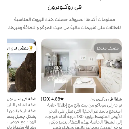
 روكيوبرون
يوف: حصلت هذه البيوت المناسبة
الية من حيث الموقع والنظافة وغيرها.
ب
مفضّل لدى الضيوف
ا
من أبرز البيوت المفضّلة لدى الضيوف
م
س
شقة في سان بول دو فينس
4.91 (500)
متوسط التقييم 4.91 من 5، 500 مراجعات
4.88 (120)
متوسط التقييم 4.88 من 5، 120 مراجعات
شقة الشاعر التاريخية؛ منزل جاك بريفيرت
ع مع إطلالة خلابة
شقة تاريخية من القرن الثاني عشر تم ترميمها
تي تطل على البحر
ك
بشكل جميل بمساحة 110 متر مربع ومكيفة
الأبيض المتوسط بزاوية 180 درجة أثناء خروجك
ال
الهواء مع حوض استحمام علوي قابل للفتح
إلى الشرفة الخاصة لهذه الشقة. يتميز ديكور
وشرفة مغطاة بالياسمين تطل على البحر والجبال
ة وبيضاء يتميز