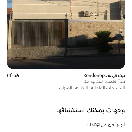
5 (4)
متوسط التقييم 5 من 5، 4 مراجعات
فة
·
الميزات
تكشافها