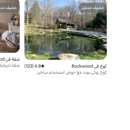
مضيف متميّز
مضيف متمي
مضيف متميّز
مضيف متمي
شقة في Rockwood
شقة تاريخية
كوخ في Rockwood
4.8 (123)
متوسط التقييم 4.8 من 5، 123 مراجعات
كوخ روكي بوند مع حوض استحمام ساخن