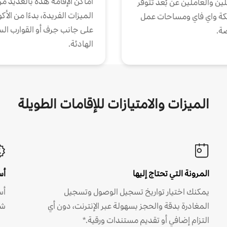
أماكن الإقامة هذه بالعديد م
ين والعاملين عن بُعد تتوفر
الميزات الفريدة، بدءًا من الأك
كة واي فاي ومساحات عمل
على جانب جرف أو القوارب الس
ة.
الهادئة.
الميزات والامتيازات للإقامات الطويلة
المرونة التي تحتاج إليها
أس
يمكنك اختيار تواريخ تسجيل الوصول وتسجيل
أس
المغادرة بدقة والحجز بسهولة عبر الإنترنت، دون أي
شه
التزام إضافي أو تقديم مستندات ورقية.*