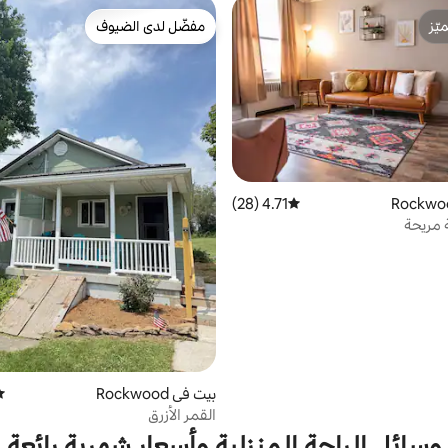
ّز
مفضّل لدى الضيوف
ّز
مفضّل لدى الضيوف
4.71 (28)
متوسط التقييم 4.71 من 5، 28 مراجعات
 مريحة
بيت في Rockwood
مت
القمر الأزرق
وسائل الراحة المنزلية وأسعار شهرية رائعة