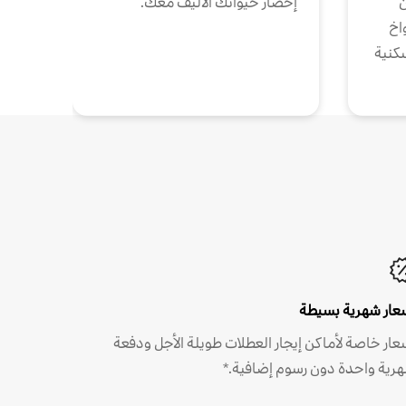
ن
إحضار حيوانك الأليف معك.
واخ
كنية
عار شهرية بسيطة
عار خاصة لأماكن إيجار العطلات طويلة الأجل ودفعة
رية واحدة دون رسوم إضافية.*