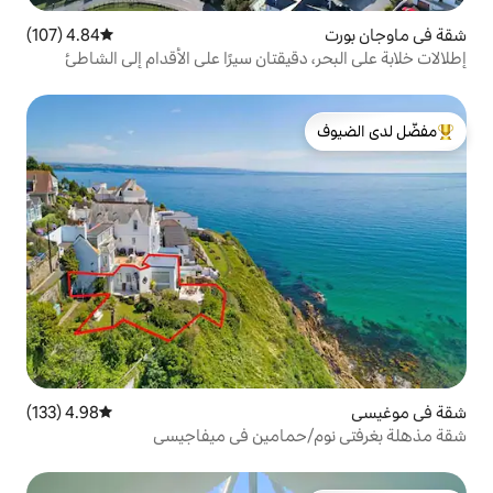
4.84 (107)
متوسط التقييم 4.84 من 5، 107 مراجعات
قيقتان سيرًا على الأقدام إلى الشاطئ
لدى الضيوف
4.98 (133)
متوسط التقييم 4.98 من 5، 133 مراجعات
حمامين في ميفاجيسي