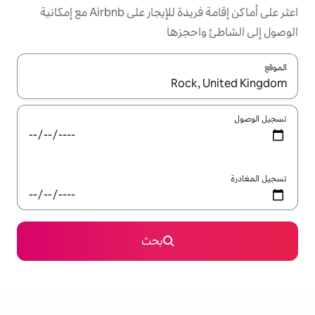
اعثر على أماكن إقامة فريدة للإيجار على Airbnb مع إمكانية
جزها
ل باستخدام السهمين لأعلى ولأسفل أو استكشف عن طريق اللمس أو السحب.
بحث