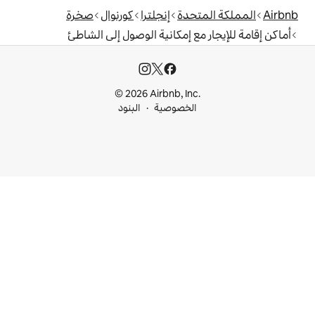
دة
إنجلترا
كورنوال
صخرة
 إمكانية الوصول إلى الشاطئ
© 2026 Airbnb, I
خصوصية
البنود