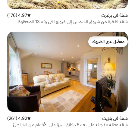
4.97 (176)
متوسط التقييم 4.97 من 5، 176 مراجعات
 غروبها في رقم 13 المحظوظ
4.92 (261)
متوسط التقييم 4.92 من 5، 261 مراجعات
اطئ