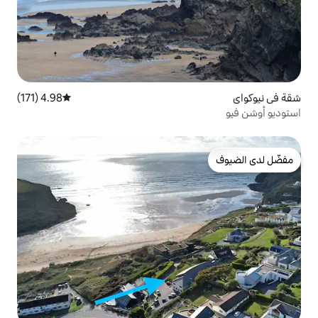
4.98 (171)
متوسط التقييم 4.98 من 5، 171 مراجعات