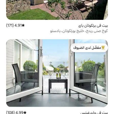
4.91 (171)
متوسط التقييم 4.91 من 5، 171 مراجعات
ثان، بادستو
لدى الضيوف
4.99 (108)
متوسط التقييم 4.99 من 5، 108 مراجعات