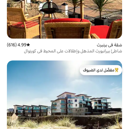
4.99 (616)
متوسط التقييم 4.99 من 5، 616 مراجعات
طلالات على المحيط في كورنوال
لدى الضيوف