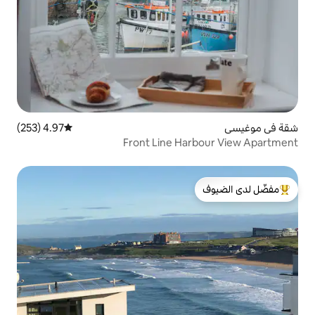
4.97 (253)
متوسط التقييم 4.97 من 5، 253 مراجعات
Front Line H
لدى الضيوف