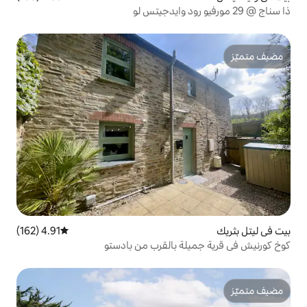
4.91 (162)
متوسط التقييم 4.91 من 5، 162 مراجعات
ة بالقرب من بادستو