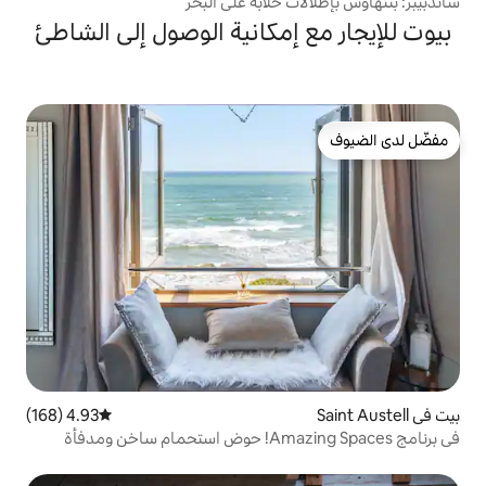
 خلابة على البحر
إمكانية الوصول إلى الشاطئ
4.93 (168)
متوسط التقييم 4.93 من 5، 168 مراجعات
في برنامج Amazing Spaces! حوض استحمام ساخن ومدفأة