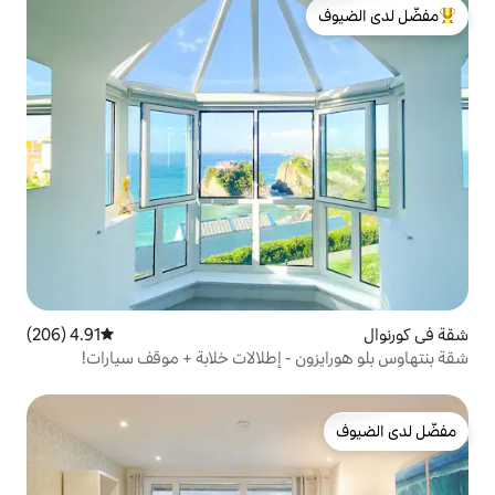
لدى الضيوف
4.91 (206)
متوسط التقييم 4.91 من 5، 206 مراجعات
 - إطلالات خلابة + موقف سيارات!