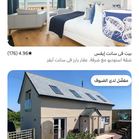
4.96 (176)
متوسط التقييم 4.96 من 5، 176 مراجعات
ر بارز في سانت آيفز