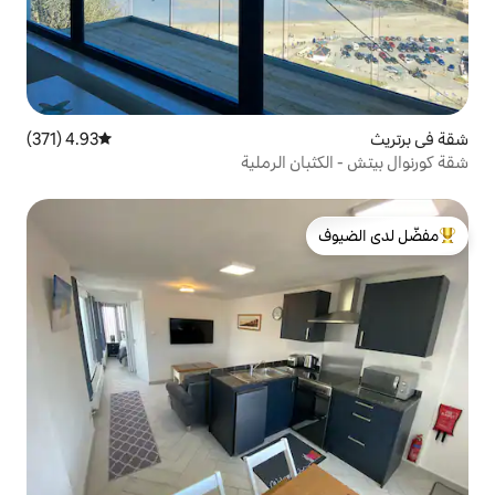
4.93 (371)
متوسط التقييم 4.93 من 5، 371 مراجعات
 الرملية
لدى الضيوف