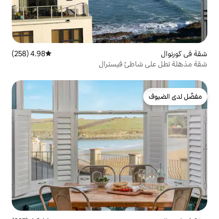
4.98 (258)
متوسط التقييم 4.98 من 5، 258 مراجعات
ئ فيسترال