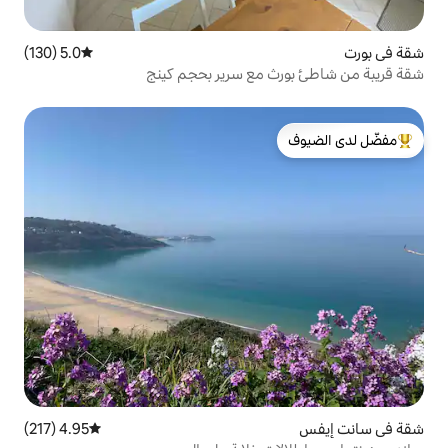
5.0 (130)
متوسط التقييم 5.0 من 5، 130 مراجعات
 مع سرير بحجم كينج
لدى الضيوف
4.95 (217)
متوسط التقييم 4.95 من 5، 217 مراجعات