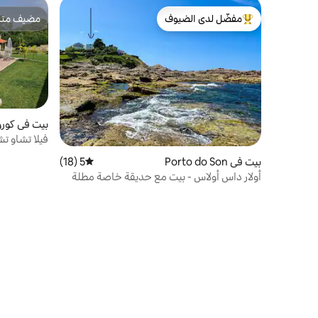
مفضّل لدى الضيوف
مضيف متمي
من أبرز البيوت المفضّلة لدى الضيوف
مضيف متمي
بيت في كورو
فيلا تشاو تش
بيت في Porto do Son
5 (18)
متوسط التقييم 5 من 5، 18 مراجعات
أولار داس أولاس - بيت مع حديقة خاصة مطلة
على البحر