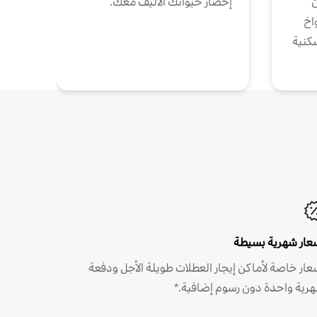
ن
إحضار حيوانك الأليف معك.
واخ
كنية
عار شهرية بسيطة
عار خاصة لأماكن إيجار العطلات طويلة الأجل ودفعة
رية واحدة دون رسوم إضافية.*