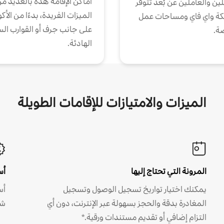
أماكن الإقامة هذه بالعديد م
ين والعاملين عن بُعد تتوفر
الميزات الفريدة، بدءًا من الأك
كة واي فاي ومساحات عمل
على جانب جرف أو القوارب الس
ة.
الهادئة.
الميزات والامتيازات للإقامات الطويلة
المرونة التي تحتاج إليها
أس
يمكنك اختيار تواريخ تسجيل الوصول وتسجيل
أس
المغادرة بدقة والحجز بسهولة عبر الإنترنت، دون أي
شه
التزام إضافي أو تقديم مستندات ورقية.*