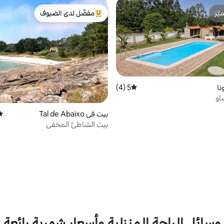
ّز
مفضّل لدى الضيوف
ّز
من أبرز البيوت المفضّلة لدى الضيوف
نا
5 (4)
متوسط التقييم 5 من 5، 4 مراجعات
او
بيت في Tal de Abaixo
متو
بيت الشاطئ المخفي
وسائل الراحة المنزلية وأسعار شهرية رائعة