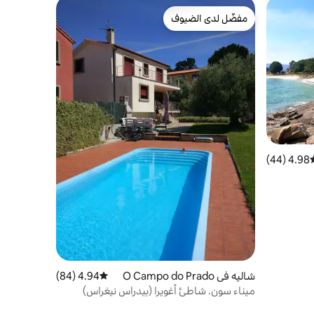
مفضّل لدى الضيوف
مفضّل لدى الضيوف
4.98 (44)
سط التقييم 4.98 من 5، 44 مراجعات
شاليه في O Campo do Prado
4.94 (84)
متوسط التقييم 4.94 من 5، 84 مراجعات
ميناء سون. شاطئ أغويرا (بيدراس نيغراس)