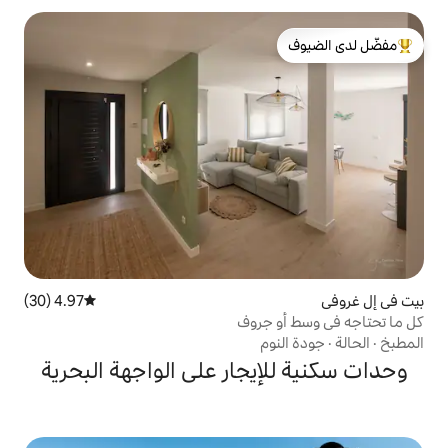
لدى الضيوف
4.97 (30)
متوسط التقييم 4.97 من 5، 30 مراجعات
 جروف
م
يجار على الواجهة البحرية