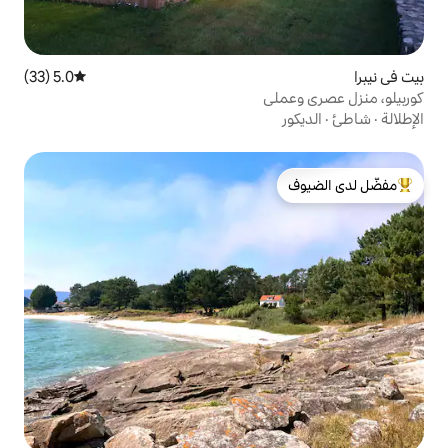
5.0 (33)
متوسط التقييم 5.0 من 5، 33 مراجعات
ي
لدى الضيوف