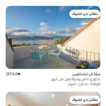
5.0 (37)
متوسط التقييم 5.0 من 5، 37 مراجعات
لى النهر