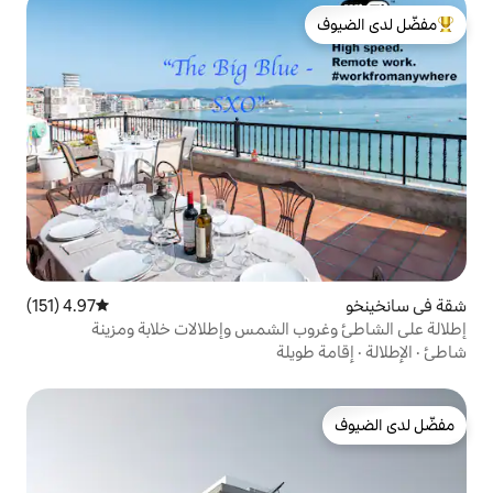
لدى الضيوف
4.97 (151)
متوسط التقييم 4.97 من 5، 151 مراجعات
 الشمس وإطلالات خلابة ومزينة
يلة