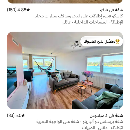
4.88 (150)
متوسط التقييم 4.88 من 5، 150 مراجعات
البحر وموقف سيارات مجاني
ية
·
عائلي
لدى الضيوف
5.0 (33)
متوسط التقييم 5.0 من 5، 33 مراجعات
شقة على الواجهة البحرية