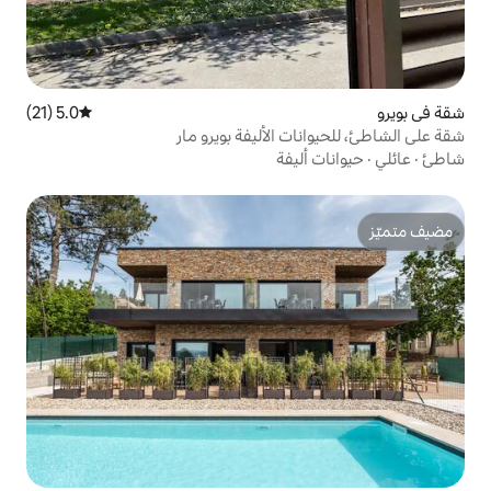
5.0 (21)
متوسط التقييم 5.0 من 5، 21 مراجعات
 الأليفة بويرو مار
يفة