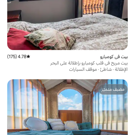
4.78 (175)
متوسط التقييم 4.78 من 5، 175 مراجعات
إطلالة على البحر
سيارات