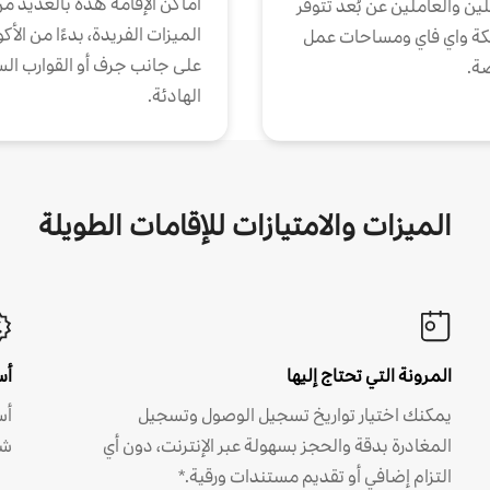
أماكن الإقامة هذه بالعديد م
ين والعاملين عن بُعد تتوفر
الميزات الفريدة، بدءًا من الأك
كة واي فاي ومساحات عمل
على جانب جرف أو القوارب الس
ة.
الهادئة.
الميزات والامتيازات للإقامات الطويلة
المرونة التي تحتاج إليها
أس
يمكنك اختيار تواريخ تسجيل الوصول وتسجيل
أس
المغادرة بدقة والحجز بسهولة عبر الإنترنت، دون أي
شه
التزام إضافي أو تقديم مستندات ورقية.*