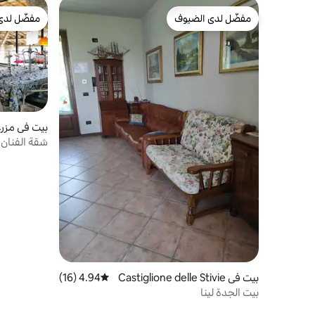
مفضّل لدى الضيوف
مفضّل لدى
مفضّل لدى الضيوف
مفضّل لدى
Gusnago
شقة الفنان
بيت في Castiglione delle Stivie
4.94 (16)
متوسط التقييم 4.94 من 5، 16 مراجعات
re
بيت الجدة لينا