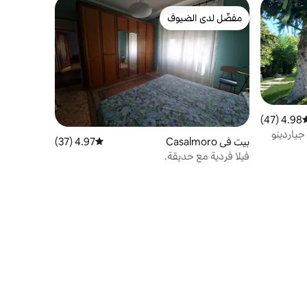
مفضّل لدى الضيوف
مفضّل لدى الضيوف
4.98 (47)
وسط التقييم 4.98 من 5، 47 مراجعات
جياردينو
بيت في Casalmoro
4.97 (37)
متوسط التقييم 4.97 من 5، 37 مراجعات
فيلا فردية مع حديقة.