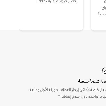
ن
إحضار حيوانك الأليف معك.
واخ
كنية
عار شهرية بسيطة
عار خاصة لأماكن إيجار العطلات طويلة الأجل ودفعة
رية واحدة دون رسوم إضافية.*