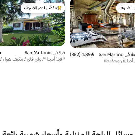
 الضيوف
مفضّل لدى الضيوف
 الضيوف
من أبرز البيوت المفضّلة لدى الضيوف
فيلا في Sant'Antonio
مت
بيت في مزرعة في San Martino
4.89 (382)
متوسط التقييم 4.89 من 5، 382 مراجعات
* فيلا أمينا */ واي فاي / مكيف هواء / 
. أصلية ومحفوظة
برايفاتو
وسائل الراحة المنزلية وأسعار شهرية رائعة