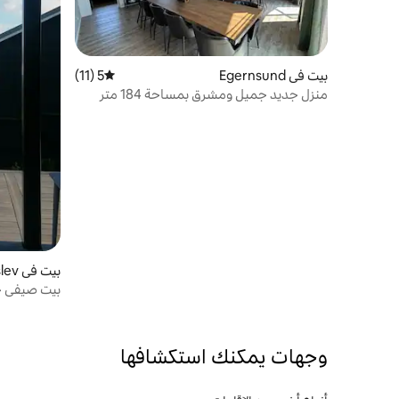
بيت في Egernsund
5 (11)
متوسط التقييم 5 من 5، 11 مراجعات
منزل جديد جميل ومشرق بمساحة 184 متر
مربع
بيت في Haderslev
شاطئ البحر
وجهات يمكنك استكشافها