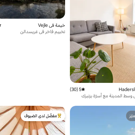
خيمة في Vejle
مت
تخييم فاخر في غريسدالن
5 (30)
متوسط التقييم 5 من 5، 30 مراجعات
 وسط المدينة مع أسرّة بزنبرك
ّز
مفضّل لدى الضيوف
ّز
من أبرز البيوت المفضّلة لدى الضيوف