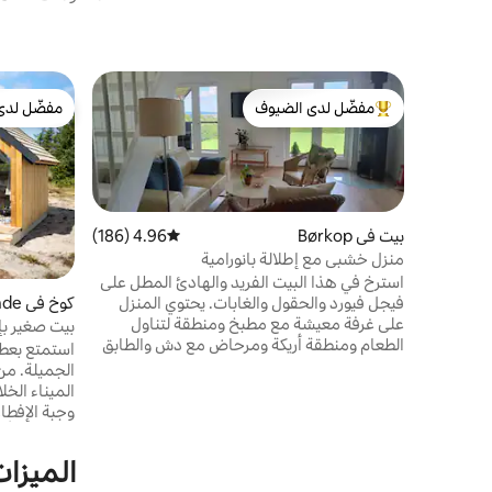
مفضّل لدى الضيوف
مفضّل لدى
من أبرز البيوت المفضّلة لدى الضيوف
مفضّل لدى
بيت في Børkop
4.96 (186)
متوسط التقييم 4.96 من 5، 186 مراجعات
منزل خشبي مع إطلالة بانورامية
استرخ في هذا البيت الفريد والهادئ المطل على
فيجل فيورد والحقول والغابات. يحتوي المنزل
كوخ في Hvide Sande
على غرفة معيشة مع مطبخ ومنطقة لتناول
بيت صغير بإط
الطعام ومنطقة أريكة ومرحاض مع دش والطابق
استمتع بعطل
العلوي مع غرفة نوم. هناك سريران مرتفعان
الج
(سرير مزدوج) بالإضافة إلى سرير واحد. ضع في
اعتبارك أن السلالم المؤدية إلى الطابق الأول
وجبة الإفطا
شديدة الانحدار بعض الشيء، وليس هناك
موقدين وأد
مساحة كبيرة حول السرير المزدوج. يوجد في
الميزات
الخارج شرفتان، وكلاهما يتمتع بإطلالات خلابة.
الشمس مع ال
يوجد موقد يعمل بالخشب مع حطب متاح مجانًا.