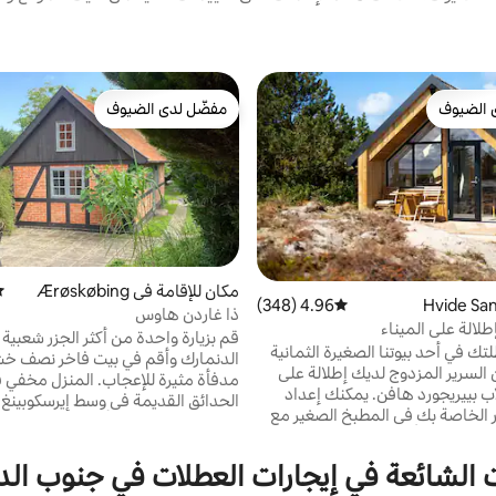
 الضيوف
مفضّل لدى الضيوف
 الضيوف
مفضّل لدى الضيوف
مكان للإقامة في Ærøskøbing
مت
4.96 (348)
متوسط التقييم 4.96 من 5، 348 مراجعات
ذا غاردن هاوس
لالة على الميناء
قم بزيارة واحدة من أكثر الجزر شعبية
تك في أحد بيوتنا الصغيرة الثمانية
الدنمارك وأقم في بيت فاخر نصف خ
ميلة. من السرير المزدوج لديك إطلالة على
مدفأة مثيرة للإعجاب. المنزل مخفي 
الميناء الخلاب بييريجورد هافن. يمكنك إعداد
الحدائق القديمة في وسط إيرسكوبينغ،
ر الخاصة بك في المطبخ الصغير مع
دقيقتين سيرًا على الأقدام من العبارة
وات مطبخ، أو يمكنك طلب وجبة
بحديقتك الهادئة الخاصة مع شرفتين
الإفطار منا (مقابل تكلفة إضافية) استمتع بشروق
 الشائعة في إيجارات العطلات في جنوب ال
قهوة الساخنة على البخار