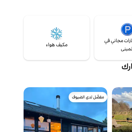
صغيرة مع مستعمرة بيت صيفي من أواخر
نغ مغلقة أمام
الخمسينات يوجد شاطئ صغير مع مياه جميلة
عد
وجسر (من 1.5 إلى 30.9). تم تجديد المنزل جزئيًا
 زمني.
- باستخدام مواد معاد تدويرها - مع الحفاظ على
أساس المنزل القديم من عام 1960.
رات مجاني في
مكيف هواء
لمبنى
ارك
مفضّل لدى الضيوف
مفضّل لدى الضيوف