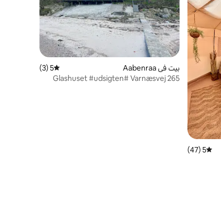
بيت في Aabenraa
5 (3)
متوسط التقييم 5 من 5، 3 مراجعات
Glashuset #udsigten# Varnæsvej 265
6200 aabenraa
5 (47)
متوسط التقييم 5 من 5، 47 مراجعات