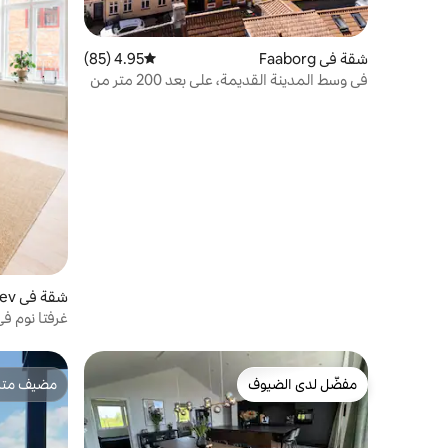
شقة في Faaborg
4.95 (85)
متوسط التقييم 4.95 من 5، 85 مراجعات
في وسط المدينة القديمة، على بعد 200 متر من
حمام الميناء
شقة في Haderslev
غرفتا نوم في
مفضّل لدى الضيوف
مضيف متمي
مفضّل لدى الضيوف
مضيف متمي