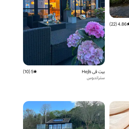
4.86 (22)
وسط التقييم 4.86 من 5، 22 مراجعات
بيت في Hejls
5 (10)
متوسط التقييم 5 من 5، 10 مراجعات
ستراندوس