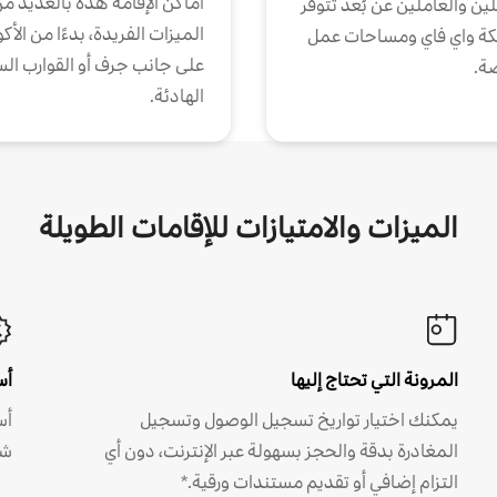
أماكن الإقامة هذه بالعديد م
ين والعاملين عن بُعد تتوفر
الميزات الفريدة، بدءًا من الأك
كة واي فاي ومساحات عمل
على جانب جرف أو القوارب الس
ة.
الهادئة.
الميزات والامتيازات للإقامات الطويلة
المرونة التي تحتاج إليها
أس
يمكنك اختيار تواريخ تسجيل الوصول وتسجيل
أس
المغادرة بدقة والحجز بسهولة عبر الإنترنت، دون أي
شه
التزام إضافي أو تقديم مستندات ورقية.*