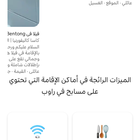
+ Netflix على تلفزيون ذكي 53 بوصة! - موقف
سيارات مجاني واحد - تلفزيون سامسونج 53
ي - مرشح مياه إل جي
ف هواء في كل غرفة
لحراري (سيراميك) -
- فرن الميكروويف -
فيلا في Bentong
4.97 (76)
متوسط التقييم 4.97 من 5، 76 مراجعات
 - مجفف شعر - مكواة
كاسا كاليفورنيا | العيش في الطبيعة | 25 دقيقة
 شامبو وبلسم للشعر
من كوالالمبور
السلام عليكم ورحمة الله وبركاته ومرحبًا استمتع
بالإقامة في فيلا هادئة ورائعة ذات تصميم بسيط
وجمالي تقع على جانب هادئ من التل وتتمتع
بإطلالات شاملة وخدمة حراسة على مدار 24
ساعة. مخططها المفتوح، وتدفق الهواء البارد
عائلي
·
القيمة
·
جودة النوم
الطبيعي، مع تناول الطعام في الهواء الطلق
ي أماكن الإقامة التي تحتوي
الزجاجي بالكامل مدروس بالكامل للترفيه،
صممه مهندس معماري أمريكي. إفطار مجاني
سابح في راوب
❤️ درجة حرارة التبريد❤️ على بعد 25 دقيقة من
كوالالمبور❤️ أفضل إطلالة❤️ وسائل التواصل
الاجتماعي: إنستغرام، فيسبوك، تويتر نور وكين