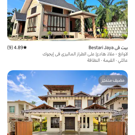
4.89 (9)
متوسط التقييم 4.89 من 5، 9 مراجعات
راز الماليزي في إيجوك