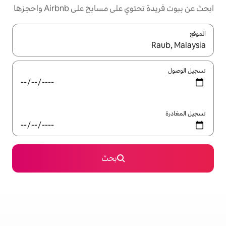
مسابح على Airbnb واحجزها
ل باستخدام السهمين لأعلى ولأسفل أو استكشف عن طريق اللمس أو السحب.
بحث