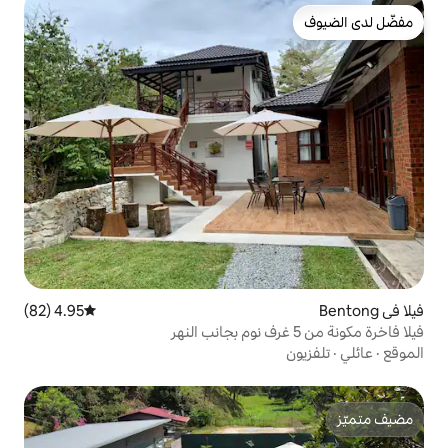
4.95 (82)
متوسط التقييم 4.95 من 5، 82 مراجعات