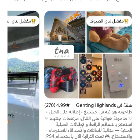
في
مفضّل لدى الضيوف
ف
لدى الضيوف
من أبرز البيوت المفضّلة لدى الضيوف
ر
س
ا
م
و
ع
ذ
و
ذ
ا
4.99 (270)
متوسط التقييم 4.99 من 5، 270 مراجعات
• إطلالة على الجبل •
ال، مرتفعات جنتينغ ✨
لإطلالات الجبلية
والأصدقاء للاسترخاء
والاستمتاع. 🎮 تمت الترقية الآن باستخدام PS4