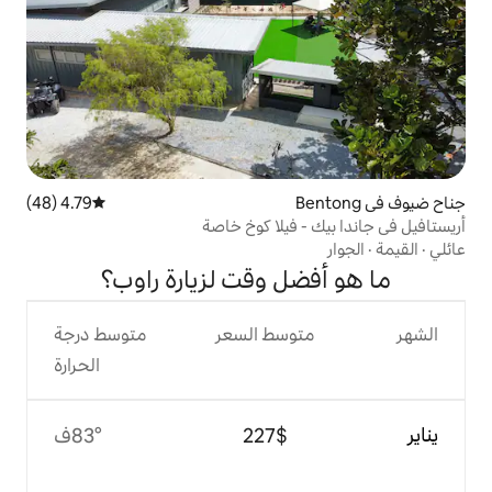
4.79 (48)
متوسط التقييم 4.79 من 5، 48 مراجعات
فيلا كوخ خاصة
ل وقت لزيارة راوب؟
وسط السعر
متوسط درجة
الحرارة
$‏227
83°ف