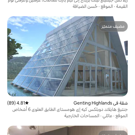
يافة
4.81 (89)
متوسط التقييم 4.81 من 5، 89 مراجعات
 هومستاي الطابق العلوي 6 أشخاص
الخارجية