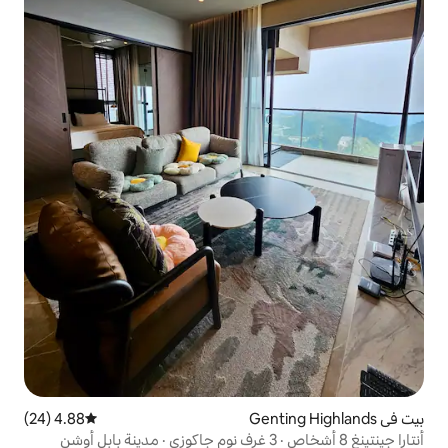
4.88 (24)
متوسط التقييم 4.88 من 5، 24 مراجعات