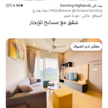
4.96 (27)
متوسط التقييم 4.96 من 5، 27 مراجعات
| ملاذ هادئ
م
 مسابح للإيجار