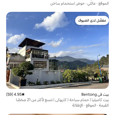
حمام ساخن
4.95 (59)
متوسط التقييم 4.95 من 5، 59 مراجعات
يوكي | تتسع لأكثر من 21 شخصًا