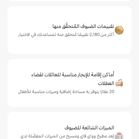
المُتحقَّق منها
يجار مناسبة للعائلات لقضاء
ة للضيوف
اي ومسبح من الميزات المفضّلة لدى