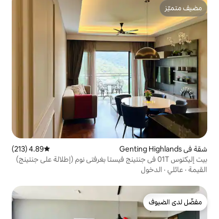
4.89 (213)
متوسط التقييم 4.89 من 5، 213 مراجعات