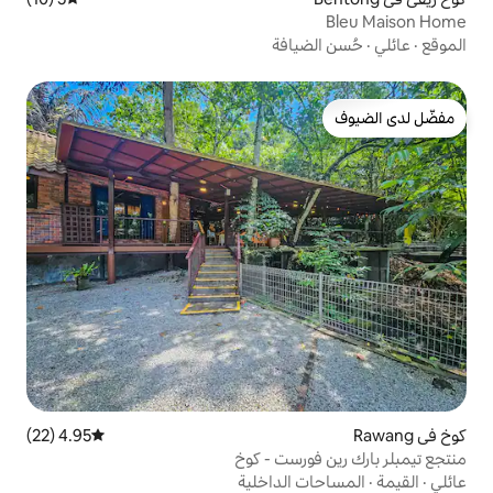
افة
4.95 (22)
متوسط التقييم 4.95 من 5، 22 مراجعات
رست - كوخ
الداخلية