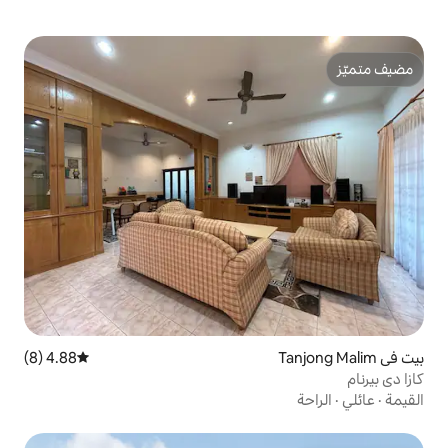
4.88 (8)
متوسط التقييم 4.88 من 5، 8 مراجعات