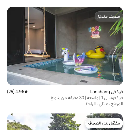
4.96 (25)
متوسط التقييم 4.96 من 5، 25 مراجعات