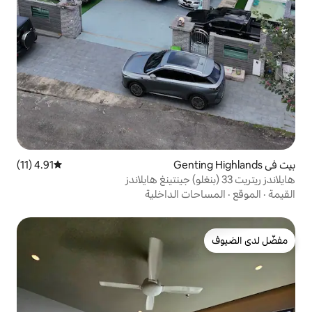
4.91 (11)
متوسط التقييم 4.91 من 5، 11 مراجعات
 الداخلية