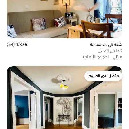
4.87 (54)
متوسط التقييم 4.87 من 5، 54 مراجعات