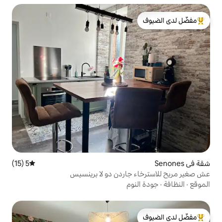
لدى الضيوف
5 (15)
متوسط التقييم 5 من 5، 15 مراجعات
جاردن دو لا برينسيس
وم