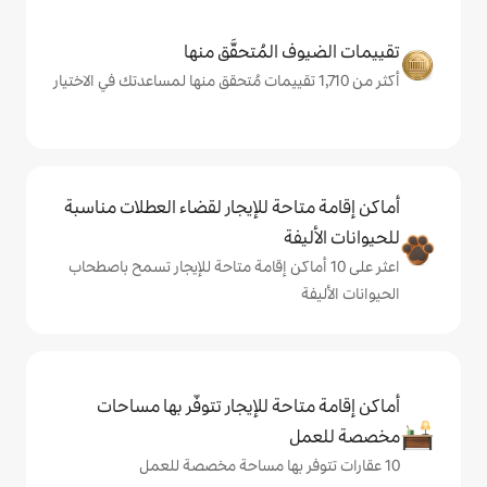
المُتحقَّق منها
حة للإيجار لقضاء العطلات مناسبة
ة
ى 10 أماكن إقامة متاحة للإيجار تسمح باصطحاب
حة للإيجار تتوفّر بها مساحات