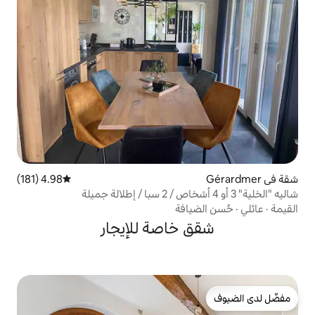
4.98 (181)
متوسط التقييم 4.98 من 5، 181 مراجعات
افة
خاصة للإيجار