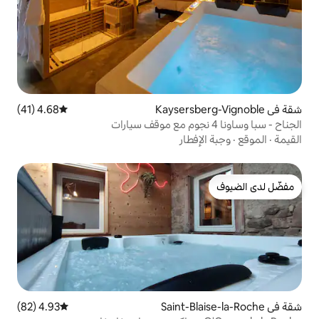
4.68 (41)
متوسط التقييم 4.68 من 5، 41 مراجعات
طار
4.93 (82)
متوسط التقييم 4.93 من 5، 82 مراجعات