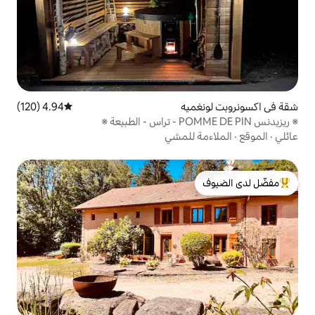
يه
4.94 (120)
متوسط التقييم 4.94 من 5، 120 مراجعات
للمشي
لدى الضيوف