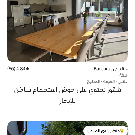
4.84 (56)
متوسط التقييم 4.84 من 5، 56 مراجعات
لى حوض استحمام ساخن
للإيجار
لدى الضيوف