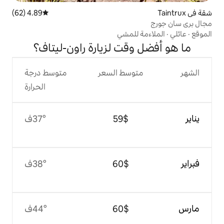
4.89 (62)
متوسط التقييم 4.89 من 5، 62 مراجعات
للمشي
قت لزيارة راون-ليتاف؟
وسط السعر
متوسط درجة
الحرارة
$‏59
37°ف
$‏60
38°ف
$‏60
44°ف