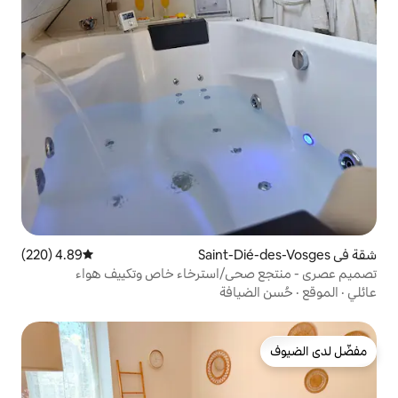
4.89 (220)
متوسط التقييم 4.89 من 5، 220 مراجعات
ي/استرخاء خاص وتكييف هواء
افة