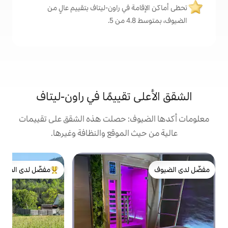
ة في راون-ليتاف بتقييم عالٍ من
.
 تقييمًا في راون-ليتاف
وف: حصلت هذه الشقق على تقييمات
 الموقع والنظافة وغيرها.
شقة
مفضّل لدى الضيوف
ا
من أبرز البيوت المفضّلة لدى الضيوف
د
ه
ب
و
ا