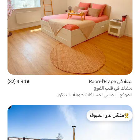
4.94 (32)
متوسط التقييم 4.94 من 5، 32 مراجعات
طويلة
·
الديكور
لدى الضيوف