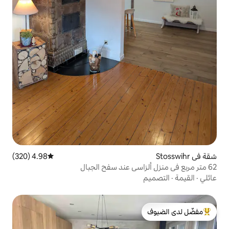
4.98 (320)
متوسط التقييم 4.98 من 5، 320 مراجعات
لدى الضيوف