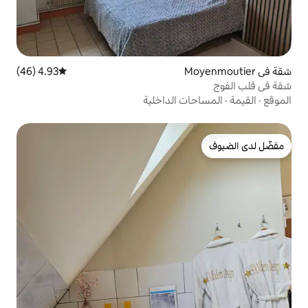
4.93 (46)
متوسط التقييم 4.93 من 5، 46 مراجعات
 الداخلية