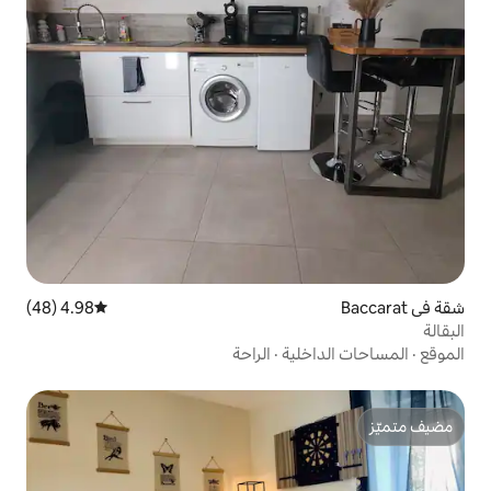
4.98 (48)
متوسط التقييم 4.98 من 5، 48 مراجعات
ية
·
الراحة