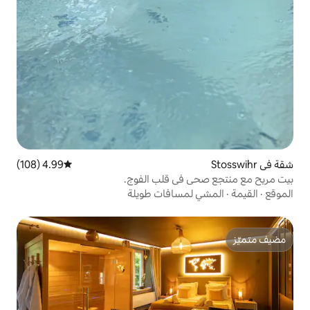
4.99 (108)
متوسط التقييم 4.99 من 5، 108 مراجعات
في قلب الفوج.
سافات طويلة