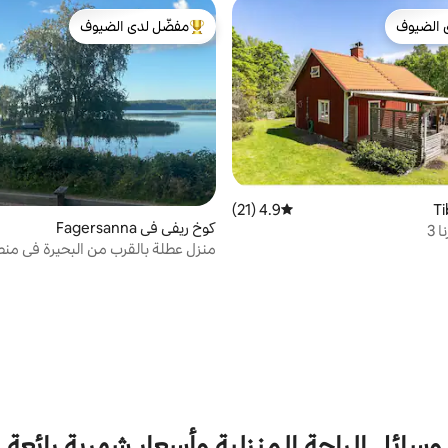
 الضيوف
مفضّل لدى الضيوف
 الضيوف
من أبرز البيوت المفضّلة لدى الضيوف
4.9 (21)
متوسط التقييم 4.9 من 5، 21 مراجعات
كوخ ريفي في Fagersanna
 3
منزل عطلة بالقرب من البحيرة في منط
وسائل الراحة المنزلية وأسعار شهرية رائعة