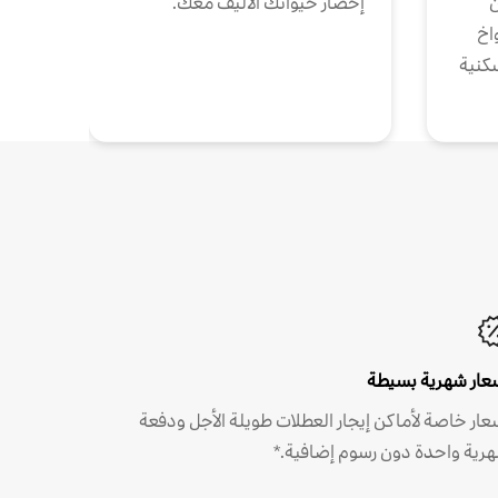
ن
إحضار حيوانك الأليف معك.
واخ
كنية
عار شهرية بسيطة
عار خاصة لأماكن إيجار العطلات طويلة الأجل ودفعة
رية واحدة دون رسوم إضافية.*