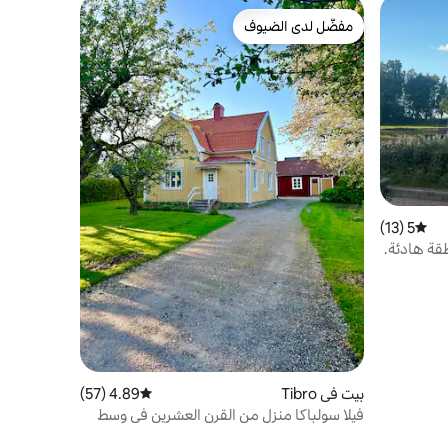
مفضّل لدى الضيوف
مفضّل لدى الضيوف
5 (13)
متوسط التقييم 5 من 5، 13 مراجعات
قة هادئة.
بيت في Tibro
4.89 (57)
متوسط التقييم 4.89 من 5، 57 مراجعات
فيلا سولباكا منزل من القرن العشرين في وسط
تيبرو