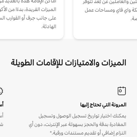
أماكن الإقامة هذه بالعديد م
ين والعاملين عن بُعد تتوفر
الميزات الفريدة، بدءًا من الأك
كة واي فاي ومساحات عمل
على جانب جرف أو القوارب الس
ة.
الهادئة.
الميزات والامتيازات للإقامات الطويلة
المرونة التي تحتاج إليها
أس
يمكنك اختيار تواريخ تسجيل الوصول وتسجيل
أس
المغادرة بدقة والحجز بسهولة عبر الإنترنت، دون أي
شه
التزام إضافي أو تقديم مستندات ورقية.*