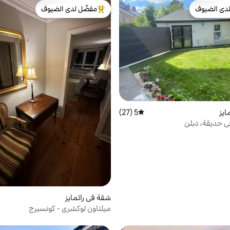
دى الضيوف
مفضّل لدى الضيوف
بيوت المفضّلة لدى الضيوف
من أبرز البيوت المفضّلة لدى الضيوف
ايز
5 (27)
متوسط التقييم 5 من 5، 27 مراجعات
في حديقة، دبلن
شقة في راثمايز
ميلتاون لوكشري - كونسيرج