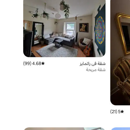
شقة في راثمايز
4.68 (99)
متوسط التقييم 4.68 من 5، 99 مراجعات
شقة مريحة
5 (21)
متوسط التقييم 5 من 5، 21 مراجعات