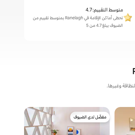
متوسط التقييم: 4.7
تحظى أماكن الإقامة في Ranelagh بمتوسط تقييم من
الضيوف يبلغ 4.7 من 5
نظافة وغيرها.
تاون هاوس 
مفضّل لدى الضيوف
مفضّل لد
بيت مدرب س
مفضّل لدى الضيوف
مفضّل لد
رانيلاغ
كان هذا الع
والخيول الت