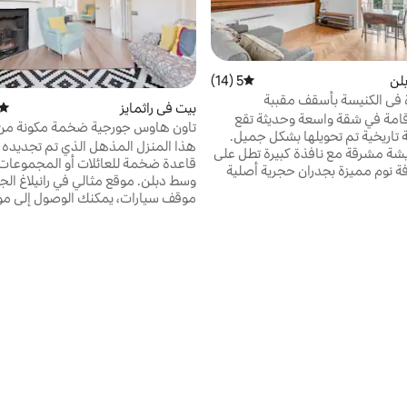
لن
5 (14)
متوسط التقييم 5 من 5، 14 مراجعات
في الكنيسة بأسقف مقببة
بيت في راثمايز
متوس
قامة في شقة واسعة وحديثة تقع
تاريخية تم تحويلها بشكل جميل.
نوم في مدينة دبلن
هذا المنزل المذهل الذي تم تجديده مؤ
ة مشرقة مع نافذة كبيرة تطل على
قاعدة ضخمة للعائلات أو المجموعات ا
فة نوم مميزة بجدران حجرية أصلية
وسط دبلن. موقع مثالي في رانيلاغ الج
وأسقف مقببة مجهزة بالكامل بشبكة واي فاي
موقف سيارات، يمكنك الوصول إلى مو
 الأساسيات. يقع على بُعد مسافة
المدينة (تمبل بار / غينيس وما إلى ذ
 على الأقدام من سانت ستيفنز غرين
مناظر خلابة لمدة 30 دقيقة سي
ي في دبلن وشارع غرافتون، مع
20 دقيقة بالحافلة/الترام. تم تجديده و
م رائعة قريبة. يمنع إقامة
لمعايير عالية ، حيث يجمع بين سحر الف
الحفلات؛ حيث يخضع المبنى للمراقبة سرير سفر
العصري.
طلب ممنوع التدخين بشكل صارم غير
سرير أريكة إضافي. مطبخ/غرفة طعام 
حاب الحيوانات الأليفة
فسيحة وغرفة معيشة منفصلة وحمام
عصريان وحديقة خلفية صغيرة