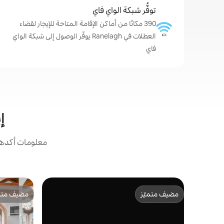
توفُّر شبكة الواي فاي
390 مكانًا من أماكن الإقامة المتاحة للإيجار لقضاء
العطلات في Ranelagh يوفّر الوصول إلى شبكة الواي
فاي
إي
معلومات أكدها 
مضيف متميّز
مضيف متمي
مضيف متميّز
مضيف متمي