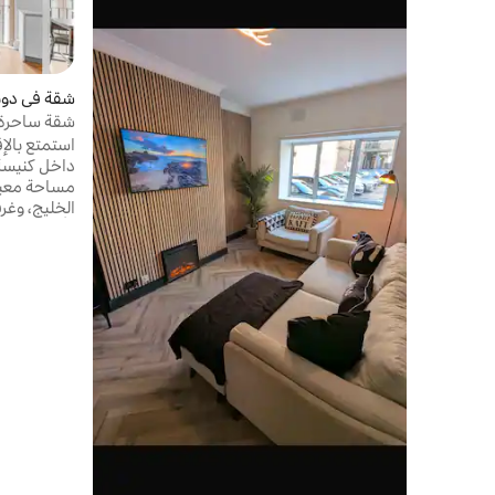
شقة في دوب
شقة ساحرة 
استمتع بالإ
داخل كنيسة 
مساحة معيش
الخليج، وغر
ومطبخ وجميع
قصيرة سيرًا
وكلية ترينيت
مقاهي ومطاع
متاح عند ال
مسموح باصط