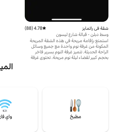
شقة في راثمايز
4.78 (88)
متوسط التقييم 4.78 من 5، 88 مراجعات
وسط دبلن - قبالة شارع ليسون
استمتع بإقامة مريحة في هذه الشقة المريحة
المكونة من غرفة نوم واحدة مع جميع وسائل
الراحة الحديثة. تتميز غرفة النوم بسرير فاخر
بحجم كبير لقضاء ليلة نوم مريحة. تحتوي غرفة
المعيشة المنفصلة على تلفزيون إل جي سمارت
الميز
50بوصة ومكتب عمل وأريكة مريحة ومدفأة
كهربائية. يحتوي المطبخ المجهز تجهيزًا كاملاً على
ماكينة نسبريسو وفرن وموقد رباعي الحلقات
وثلاجة وميكروويف. تشمل المرافق الموجودة في
الموقع (برسوم إضافية) حمام سباحة وساونا
وغرفة غسيل. يقع على بعد أقل من كيلومتر واحد
من سانت ستيفن غرين (بوابة شارع ليسون)
مطبخ
واي فا