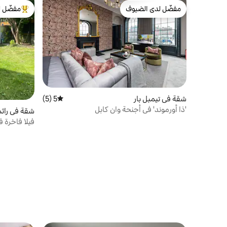
مفضّل لدى الضيوف
مفضّل ل
مفضّل لدى الضيوف
من أبرز ال
شقة في تيمبل بار
5 (5)
متوسط التقييم 5 من 5، 5 مراجعات
'ذا أورموند' في أجنحة وان كابل
شقة في راثم
فيلا فاخرة 