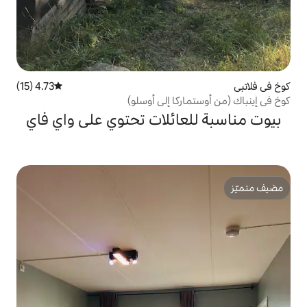
4.73 (15)
متوسط التقييم 4.73 من 5، 15 مراجعات
كا إلى أوسلو)
ائلات تحتوي على واي فاي