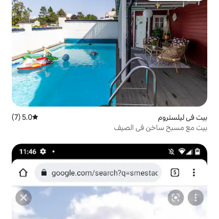
5.0 (7)
متوسط التقييم 5.0 من 5، 7 مراجعات
الصيف