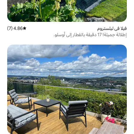
4.86 (7)
متوسط التقييم 4.86 من 5، 7 مراجعات