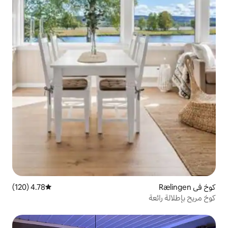
4.78 (120)
متوسط التقييم 4.78 من 5، 120 مراجعات