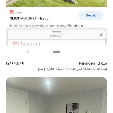
4.67 (24)
متوسط التقييم 4.67 من 5، 24 مراجعات