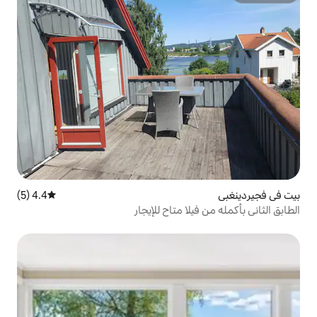
4.4 (5)
متوسط التقييم 4.4 من 5، 5 مراجعات
ا متاح للإيجار