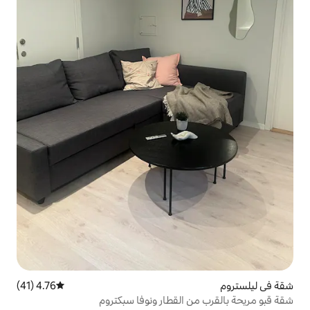
4.76 (41)
متوسط التقييم 4.76 من 5، 41 مراجعات
القطار ونوفا سبكتروم