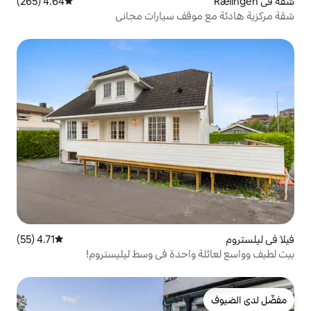
4.64 (265)
متوسط التقييم 4.64 من 5، 265 مراجعات
قف سيارات مجاني
4.71 (55)
متوسط التقييم 4.71 من 5، 55 مراجعات
احدة في وسط ليليستروم!