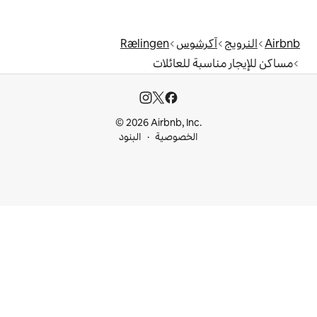
وس
Rælingen
للعائلات
© 2026 Airbnb, I
خصوصية
البنود