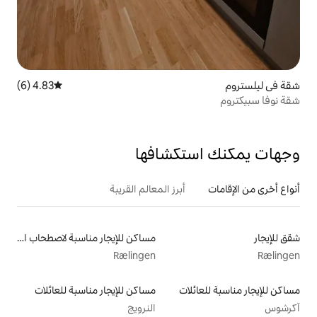
4.83 (6)
متوسط التقييم 4.83 من 5، 6 مراجعات
تكشافها
أبرز المعالم القريبة
مساكن للإيجار مناسبة لاصطحاب الحيوانات الأليفة
Rælingen
لات
مساكن للإيجار مناسبة للعائلات
النرويج