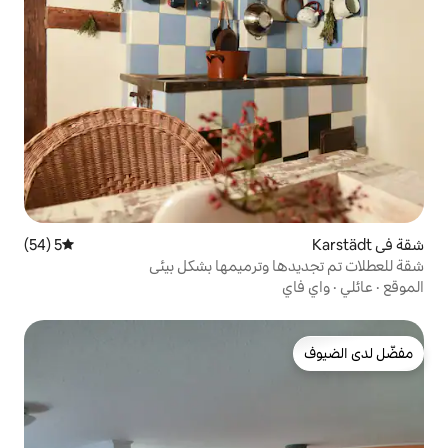
5 (54)
متوسط التقييم 5 من 5، 54 مراجعات
وترميمها بشكل بيئي