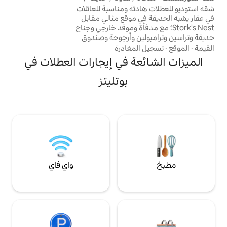
ة ومناسبة للعائلات
في مكلنبورغ-فوربومرن.
 موقع مثالي مقابل
ع مدفأة وموقد خارجي وجناح
ن وأرجوحة وصندوق
وأرجوحة هوليوود
مغادرة
وساونا (15 يورو/ساعتان) وتأجير دراجات (12
ة في إيجارات العطلات في
ي الغابة القريبة
ة الفيلة وهونينغراب
بوتليتز
ر وما إلى ذلك).
زار، متجر آيس كريم،
يديكا، ليدل).
واي فاي