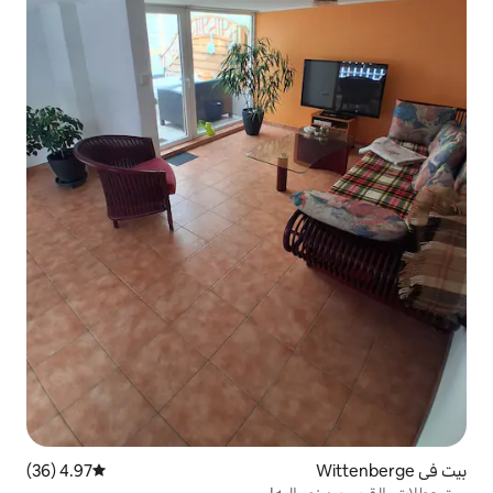
4.97 (36)
متوسط التقييم 4.97 من 5، 36 مراجعات