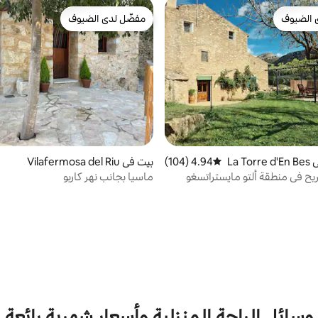
 الضيوف
مفضّل لدى الضيوف
 الضيوف
مفضّل لدى الضيوف
كوخ ريفي في La Torre d'En Bes
4.94 (104)
متوسط التقييم 4.94 من 5، 104 مراجعات
بيت في Vilafermosa del Riu
يح في منطقة ألتو مايستراتسغو
ماسيا بجانب نهر كاربو
وسائل الراحة المنزلية وأسعار شهرية رائعة