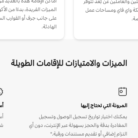
أماكن الإقامة هذه بالعديد م
ين والعاملين عن بُعد تتوفر
الميزات الفريدة، بدءًا من الأك
كة واي فاي ومساحات عمل
على جانب جرف أو القوارب الس
ة.
الهادئة.
الميزات والامتيازات للإقامات الطويلة
المرونة التي تحتاج إليها
أس
يمكنك اختيار تواريخ تسجيل الوصول وتسجيل
أس
المغادرة بدقة والحجز بسهولة عبر الإنترنت، دون أي
شه
التزام إضافي أو تقديم مستندات ورقية.*