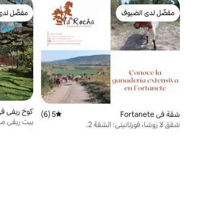
مفضّل لدى الضيوف
مفضّل لدى
مفضّل لدى الضيوف
مفضّل لدى
شقة في Fortanete
5 (6)
متوسط التقييم 5 من 5، 6 مراجعات
ora
بيت ريفي مر
شقق لا روشا، فورتانيتي: الشقة 2.