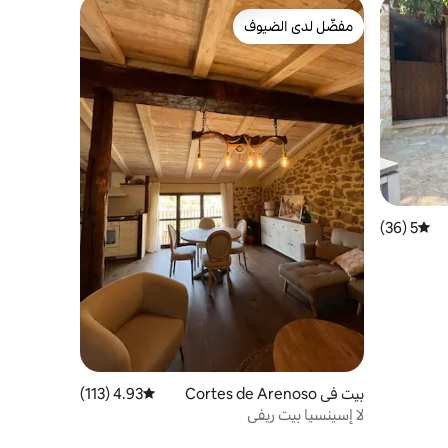
مفضّل لدى الضيوف
مفضّل لدى الضيوف
5 (36)
متوسط التقييم 5 من 5، 36 مراجعات
بيت في Cortes de Arenoso
4.93 (113)
متوسط التقييم 4.93 من 5، 113 مراجعات
لا إسينسيا بيت ريفي