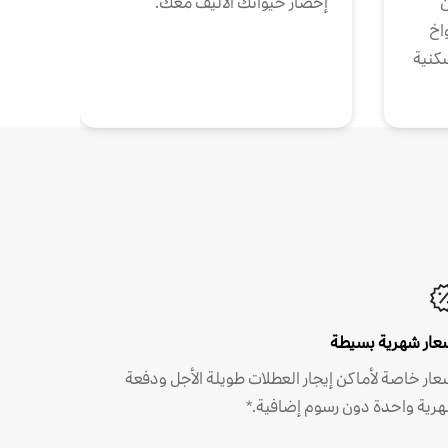
ن
إحضار حيوانك الأليف معك.
واخ
كنية
عار شهرية بسيطة
عار خاصة لأماكن إيجار العطلات طويلة الأجل ودفعة
رية واحدة دون رسوم إضافية.*