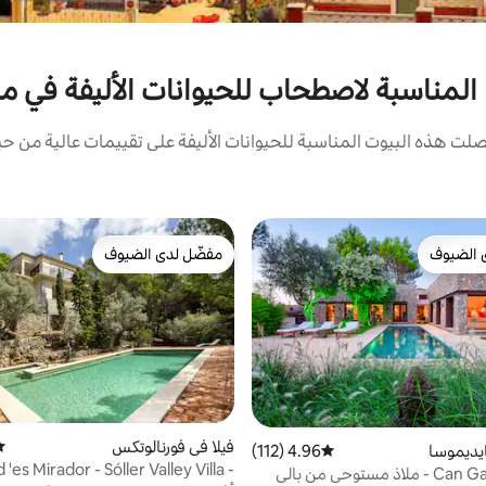
ا المناسبة لاصطحاب للحيوانات الأليفة في مين
ت هذه البيوت المناسبة للحيوانات الأليفة على تقييمات عالية من حيث
 الضيوف
مفضّل لدى الضيوف
 الضيوف
مفضّل لدى الضيوف
فيلا في فورنالوتكس
مت
يديموسا
4.96 (112)
متوسط التقييم 4.96 من 5، 112 مراجعات
 'es Mirador - Sóller Valley Villa -