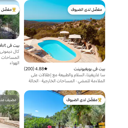
مفضّل لدى الضيوف
مفضّل ل
مفضّل لدى الضيوف
من أبرز ال
بيت في Maria de la Salut
كال ديموني ب
المساحات ا
الهواء
بيت في بويغبونينت
4.88 (200)
متوسط التقييم 4.88 من 5، 200 مراجعات
سا غاريغيتا، السلام والطبيعة مع إطلالات على
البحر 10 أشخاص.
الملاءمة للمشي
·
المساحات الخارجية
·
الحالة
مفضّل لدى الضيوف
مضيف متمي
من أبرز البيوت المفضّلة لدى الضيوف
مضيف متمي