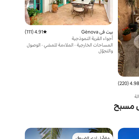
بيت في Gènova
4.91 (111)
متوسط التقييم 4.91 من 5، 111 مراجعات
أجواء القرية النموذجية
المساحات الخارجية
·
الملاءمة للمشي
·
الوصول
والتجوّل
4.98 (220
التقييم 4.98 من 5، 220 مراجعات
لة
ى مسبح
مفضّل لدى الضيوف