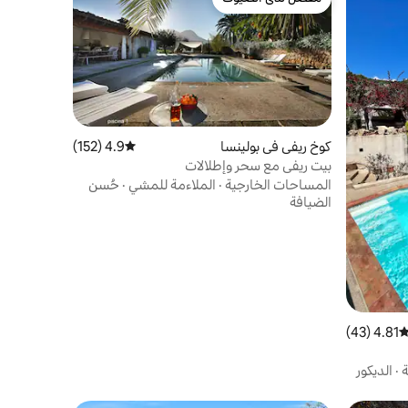
مفضّل لدى الضيوف
كوخ ريفي في بولينسا
4.9 (152)
متوسط التقييم 4.9 من 5، 152 مراجعات
بيت ريفي مع سحر وإطلالات
المساحات الخارجية
·
الملاءمة للمشي
·
حُسن
الضيافة
4.81 (43)
توسط التقييم 4.81 من 5، 43 مراجعات
ة
·
الديكور