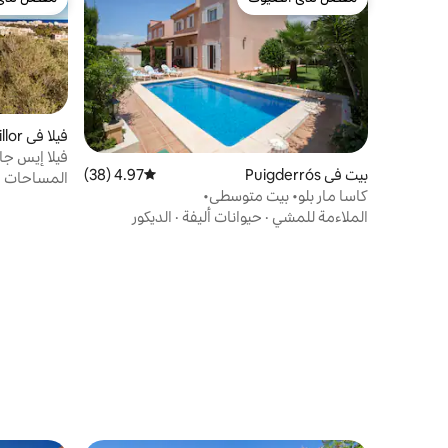
مفضّل لدى الضيوف
مفضّل لدى
فيلا في Cala Millor
بيت في Puigderrós
4.97 (38)
متوسط التقييم 4.97 من 5، 38 مراجعات
ميجابايت و
المساحات ا
كاسا مار بلو• بيت متوسطي•
الملاءمة للمشي
·
حيوانات أليفة
·
الديكور