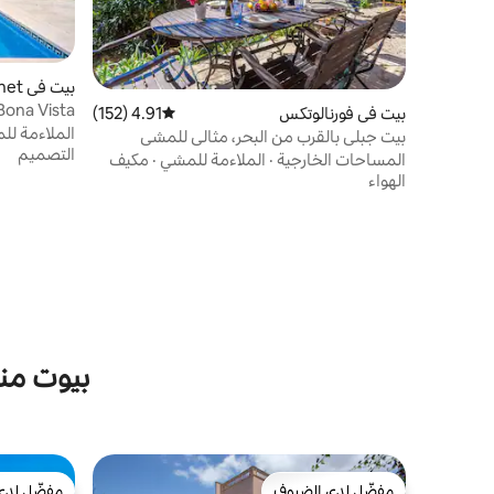
بيت في Marratxinet
 Bona Vista
بيت في فورنالوتكس
4.91 (152)
متوسط التقييم 4.91 من 5، 152 مراجعات
الملاءمة ل
بيت جبلي بالقرب من البحر، مثالي للمشي
التصميم
لمسافات طويلة.
المساحات الخارجية
·
الملاءمة للمشي
·
مكيف
الهواء
بيوت من
مفضّل لدى الضيوف
مفضّل لدى