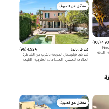
مفضّل لدى الضيوف
مفضّل لدى الضيوف
4.93 (108)
 التقييم 4.93 من 5، 108 مراجعات
Finc
فيلا في بالما
4.92 (96)
متوسط التقييم 4.92 من 5، 96 مراجعات
ة
·
الدقة
فيلا بلايا فيلوستال المريحة بالقرب من الشاطئ
والمطار
الملاءمة للمشي
·
المساحات الخارجية
·
القيمة
ة
مفضّل لدى الضيوف
مفضّل لدى الضيوف