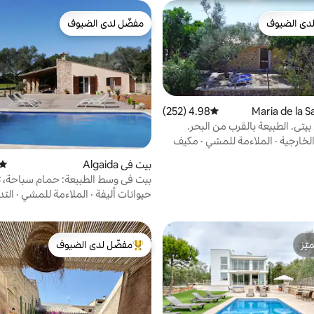
دى الضيوف
مفضّل لدى الضيوف
بيوت المفضّلة لدى الضيوف
مفضّل لدى الضيوف
4.98 (252)
متوسط التقييم 4.98 من 5، 252 مراجعات
يتي. الطبيعة بالقرب من البحر.
لخارجية
·
الملاءمة للمشي
·
مكيف
بيت في Algaida
متوس
بيت في وسط الطبيعة: حمام سباحة، ت
حيوانات أليفة
·
الملاءمة للمشي
·
التد
ّز
مفضّل لدى الضيوف
ّز
من أبرز البيوت المفضّلة لدى الضيوف