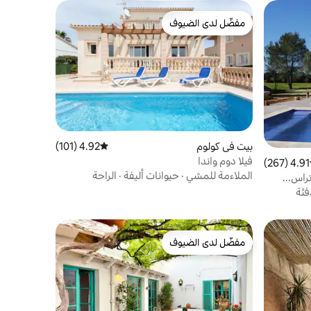
مفضّل لدى الضيوف
مفضّل لدى الضيوف
بيت في كولوم
4.92 (101)
متوسط التقييم 4.92 من 5، 101 مراجعات
فيلا دوم واندا
4.91 (267)
ط التقييم 4.91 من 5، 267 مراجعات
الملاءمة للمشي
·
حيوانات أليفة
·
الراحة
راس...
فئة
مفضّل لدى الضيوف
مفضّل لدى الضيوف