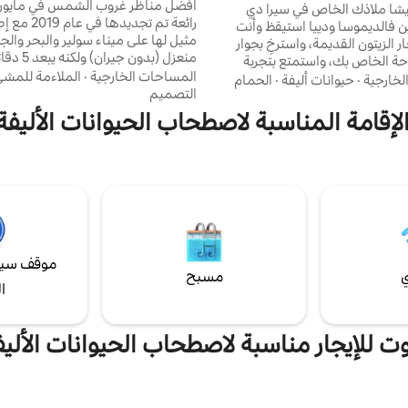
Stunn
أفضل مناظر غروب الشمس في مايوركا.
فيلا كان غانيشا ملاذك الخاص في سيرا دي
رائعة تم تجديدها ف
ترامونتانا، بين فالديموسا ودييا استيقظ وأنت
مثيل لها على ميناء سولير والبحر والجب
الزيتون القديمة، واسترخِ بجوار
منعزل (بدون جير
ة الخاص بك، واستمتع بتجربة
المساحات الخارجية
·
الملاءمة للمش
يقي لمايوركا بالنسق الذي ترغب فيه.
لخارجية
·
حيوانات أليفة
·
الحمام
وحمامين ومطبخ مع جزيرة وغرفة مع
التصميم
بين التصميم الأسيوي الأنيق
بانورامية زجاجية، وكلها في طابق واح
الراحة والبيئة الطبيعية المذهلة،
لإقامة المناسبة لاصطحاب الحيوانات الأليفة 
الطابق الأرضي حمام سباحة كبير مع 
فة قصيرة بالسيارة من الشواطئ
للشواء. استرخ مع العائلة والأصدقاء 
ميلة في بورت دي فالديموسا وكالا
بأفضل مناظر غروب الشمس في مايور
ن المثالي للاسترخاء وإعادة التواصل
 لا تُنسى
موقف سيا
ي
مسبح
ا
وت للإيجار مناسبة لاصطحاب الحيوانات الأليف