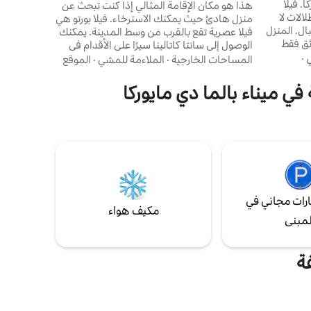
 فيلا
هذا هو مكان الإقامة المثالي إذا كنت تبحث عن
ي عام 2019 مع إطلالات لا
منزل هادئ حيث يمكنك الاسترخاء. فيلا بورتو هي
ال. المنزل
فيلا عصرية تقع بالقرب من وسط المدينة. يمكنك
ان) ولكنه يبعد 5 دقائق فقط
الوصول إلى سانتا كاتالينا سيرًا على الأقدام في
بالسيارة من بلدة سولير. ويتكون من 3 غرف نوم
غضون 10 دقائق فقط. سانتا كاتالينا هو حي رمزي
ي
·
المساحات الخارجية
·
الملاءمة للمشي
·
الموقع
يشة
يضم العديد من المطاعم والبارات وسوقه
د. يوجد في
الشهير. وهي مفروشة بالكامل والمطبخ مجهز
في ميناء بالما دي مايوركا
منطقة
بالكامل. هناك غرفتا نوم مريحتان مع حمامين
واستمتع
كاملين. يمكنك الاستمتاع بحديقة مشمسة
كا.
هادئة للغاية حول المسبح الخاص.
رات مجاني في
مكيف هواء
لمبنى
ة