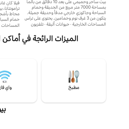
وسط المدينة
بيت ساحر وحميمي على بعد 10 دقائق من بالما
بمساحة 7000 متر مربع من الحديقة وحمام
السباحة وجاكوزي خارجي مدفأ وحديقة جميلة.
محاط بأشجار 
يتكون من 3 غرف نوم وحمامين. يحتوي على تراس
حمام السباح
كبير يطل على الحديقة والشرفات والمدافئ
المساحات الخارجية
·
حيوانات أليفة
·
تلفزيون
الجوهر الحق
المساحات ا
والشواء وتكييف الهواء والتدفئة... فسيحة جدًا
تمزج الفيلا 
ومريحة. منطقة هادئة على بعد 7 كم من وسط
والخصوصية و
الميزات الرائجة في أماكن ا
مدينة بالما والمطار والشواطئ. محلات السوبر
على بعد مسا
ماركت على بعد كيلومتر واحد. مثالية للاسترخاء،
الحصوية الج
والرحلات على الجزر، وركوب الدراجات وما إلى
ديا المكا
ذلك...نحن نحب الحيوانات الأليفة، لذلك أعدها
وخلق ذكريات
؛-)
مطبخ
واي فا
بي