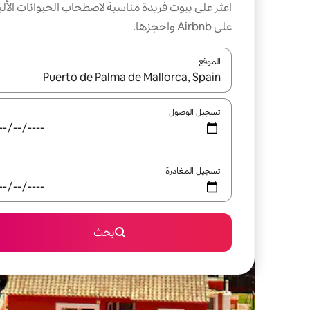
اعثر على بيوت فريدة مناسبة لاصطحاب الحيوانات الألي
على Airbnb واحجزها.
الموقع
عند توفر النتائج، انتقل باستخدام السهمين لأعلى ولأسف
تسجيل الوصول
تسجيل المغادرة
بحث