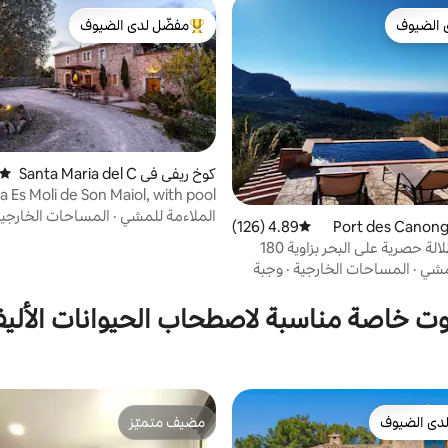
 الضيوف
مفضّل لدى الضيوف
 الضيوف
من أبرز البيوت المفضّلة لدى الضيوف
كوخ ريفي في Santa Maria del C
متوسط
amí
a Es Moli de Son Maiol, with pool
الملاءمة للمشي
·
المساحات الخارجي
4.89 (126)
متوسط التقييم 4.89 من 5، 126 مراجعات
بينيميرا - إطلالة حصرية على البحر بزاوية 180
وصية!
لمشي
·
المساحات الخارجية
·
وجبة
وت خاصة مناسبة لاصطحاب الحيوانات الأليف
دى الضيوف
مضيف متميّز
بيوت المفضّلة لدى الضيوف
مضيف متميّز