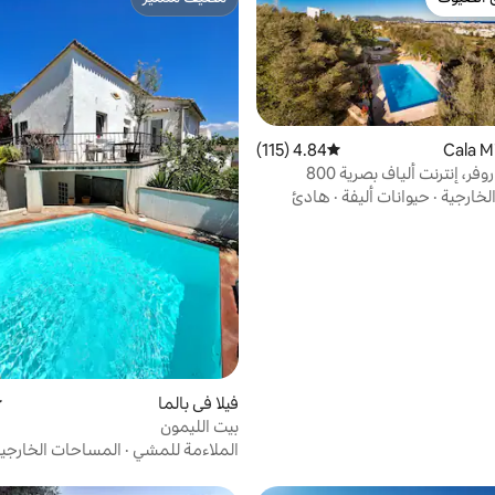
 الضيوف
مضيف متميّز
4.84 (115)
متوسط التقييم 4.84 من 5، 115 مراجعات
فيلا إيس جاروفر، إنترنت ألياف بصرية 800
حمام سباحة
لخارجية
·
حيوانات أليفة
·
هادئ
فيلا في بالما
م
بيت الليمون
الملاءمة للمشي
·
المساحات الخارجي