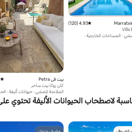
4.93 (120)
متوسط التقييم 4.93 من 5، 120 مراجعات
Villa
لمشي
·
المساحات الخارجية
·
بيت في Petra
)
متوسط 
كان روكا بيت ساحر
الملاءمة للمشي
·
حيوانات أليفة
·
الحا
اسبة لاصطحاب الحيوانات الأليفة تحتوي عل
 الضيوف
مضيف متميّز