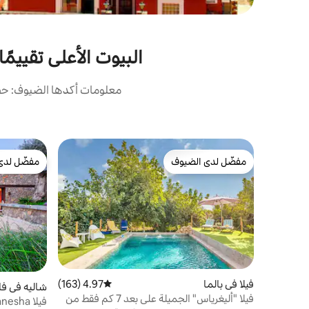
البيوت الأعلى تقييمً
معلومات أكدها الضيوف: حصل
مفضّل لدى الضيوف
مفضّل لدى
مفضّل لدى الضيوف
مفضّل لدى
فيلا في بالما
4.97 (163)
متوسط التقييم 4.97 من 5، 163 مراجعات
شاليه في فا
فيلا "أليغرياس" الجميلة على بعد 7 كم فقط من
فيلا Can Ganesha - ملاذ مستوحى من بالي