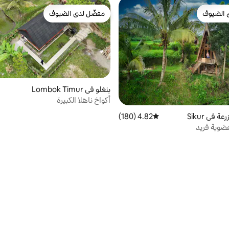
 الضيوف
مفضّل لدى الضيوف
 الضيوف
مفضّل لدى الضيوف
بنغلو في Lombok Timur
أكواخ ناهلا الكبيرة
 في Sikur
4.82 (180)
متوسط التقييم 4.82 من 5، 180 مراجعات
ضوية فريد