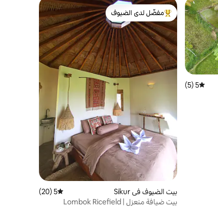
مفضّل لدى الضيوف
من أبرز البيوت المفضّلة لدى الضيوف
5 (5)
متوسط التقييم 5 من 5، 5 مراجعات
بيت الضيوف في Sikur
5 (20)
متوسط التقييم 5 من 5، 20 مراجعات
بيت ضيافة منعزل | Lombok Ricefield
Retreat