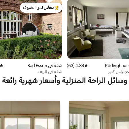
مفضّل لدى الضيوف
من أبرز البيوت المفضّلة لدى الضيوف
4.84 (63)
متوسط التقييم 4.84 من 5، 63 مراجعات
شقة في Bad Essen
متوسط
 تراس كبير
شقة في الريف
وسائل الراحة المنزلية وأسعار شهرية رائعة