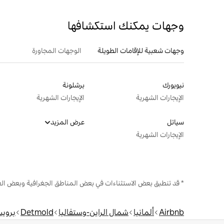
وجهات يمكنك استكشافها
وجهات شعبية للإقامات الطويلة
الوجهات المجاورة
نيويورك
برشلونة
الإيجارات الشهرية
الإيجارات الشهرية
سياتل
عرض المزيد
الإيجارات الشهرية
* قد تنطبق بعض الاستثناءات في بعض المناطق الجغرافية وبعض الع
Airbnb
ألمانيا
شمال الراين-وستفاليا
Detmold
بروي