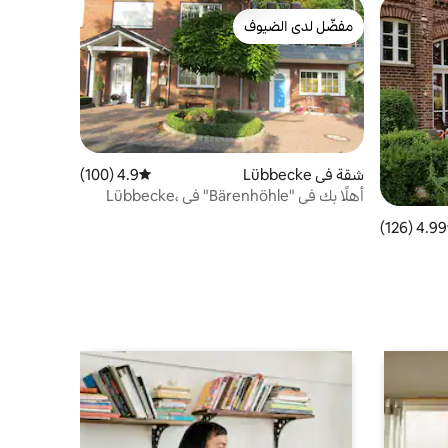
مفضّل لدى الضيوف
مفضّل لدى الضيوف
شقة في Lübbecke
4.9 (100)
متوسط التقييم 4.9 من 5، 100 مراجعات
أهلًا بك في "Bärenhöhle" في Lübbecke،
NRW
4.99 (126)
 التقييم 4.99 من 5، 126 مراجعات