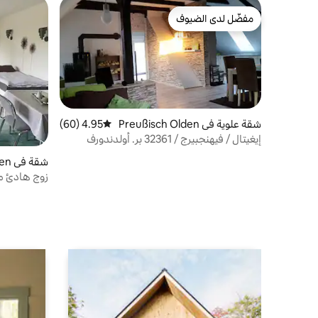
مفضّل لدى الضيوف
مفضّل لدى الضيوف
شقة علوية في Preußisch Olden
4.95 (60)
متوسط التقييم 4.95 من 5، 60 مراجعات
dorf
إيغيتال / فيهنجبيرج / 32361 بر. أولدندورف
شقة في Rödinghausen
زوج هادئ مع