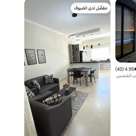
مفضّل لدى الضيوف
مفضّل لدى الضيوف
4.95 (40)
وسط التقييم 4.95 من 5، 40 مراجعات
روب الشمس