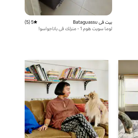
بيت في Bataguassu
5 (5)
متوسط التقييم 5 من 5، 5 مراجعات
لوما سويت هوم 1 - منزلك في باتاجواسو!