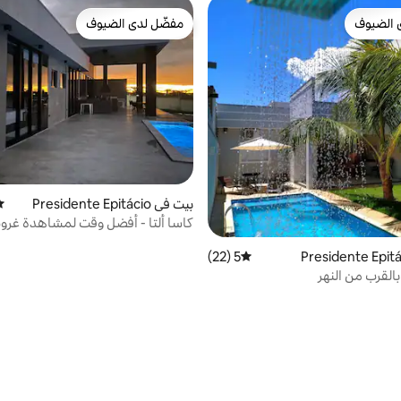
 الضيوف
مفضّل لدى الضيوف
 الضيوف
مفضّل لدى الضيوف
بيت في Presidente Epitácio
مت
كاسا ألتا - أفضل وقت لمشاهدة غ
5 (22)
متوسط التقييم 5 من 5، 22 مراجعات
لقرب من النهر