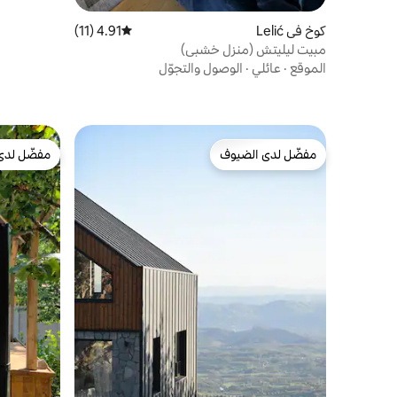
كوخ في Lelić
4.91 (11)
متوسط التقييم 4.91 من 5، 11 مراجعات
مبيت ليليتش (منزل خشبي)
الموقع
·
عائلي
·
الوصول والتجوّل
مفضّل لدى الضيوف
مفضّل لدى
مفضّل لدى الضيوف
مفضّل لدى