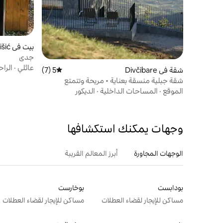
بيت في Mratišić
جدي
عائلي
·
الراح
شقة في Divčibare
5 (7)
متوسط التقييم 5 من 5، 7 مراجعات
شقة جبلية منسقة بعناية • مريحة وتتمتع
بإطلالات طبيعية
الموقع
·
المساحات الداخلية
·
الديكور
وجهات يمكنك استكشافها
الوجهات المجاورة
أبرز المعالم القريبة
بودابست
بوخارست
مساكن للإيجار لقضاء العطلات
مساكن للإيجار لقضاء العطلات