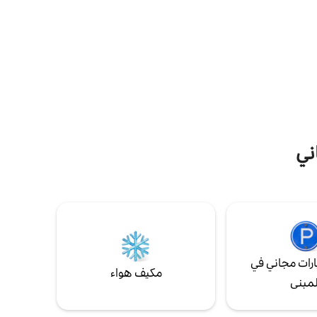
Vikend
puta rest
st
struju، pijacu vodu
 بوروديتشني
ني
رات مجاني في
مكيف هواء
لمبنى