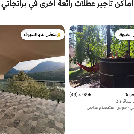
أماكن تأجير عطلات رائعة أخرى في برانجاني
 الضيوف
مفضّل لدى الضيوف
 الضيوف
من أبرز البيوت المفضّلة لدى الضيوف
4.98 (43)
متوسط التقييم 4.98 من 5، 43 مراجعات
تالا لا لا
لي
·
حوض استحمام ساخن