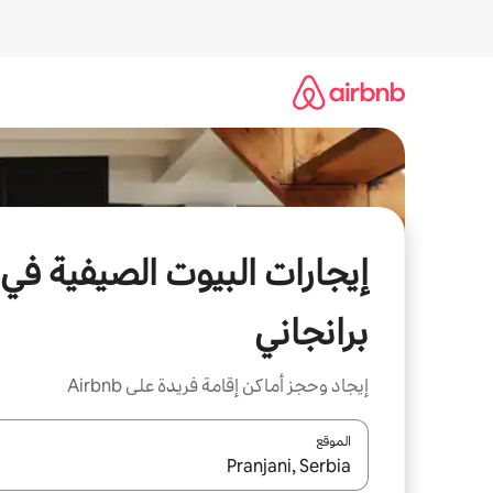
خطى
لى
لمحتوى
إيجارات البيوت الصيفية في
برانجاني
إيجاد وحجز أماكن إقامة فريدة على Airbnb
الموقع
عند توفر النتائج، انتقل باستخدام السهمين لأعلى ولأسف