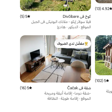
4.92 (13)
توسط التقييم 4.92 من 5، 13 مراجعات
كوخ في Divčibare
5 (5)
متوسط التقييم 5 من 5، 5 مراجعات
فيلا سولار إيكو - ملاذك البوتيكي في الجبل
الموقع
·
الديكور
·
هادئ
مفضّل لدى الضيوف
من أبرز البيوت المفضّلة لدى الضيوف
5 (102)
متوسط التقييم 5 من 5، 102 مراجعات
شقة في Čačak
5 (16)
متوسط التقييم 5 من 5، 16 مراجعات
يلة
-شقة دوما- إقامة أنيقة ومريحة
الموقع
·
إقامة طويلة
·
النظافة