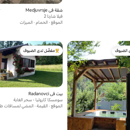
شقة في Medjuvrsje
م
فيلا شارنا 2
الموقع
·
الحمام
·
الميزات
 الضيوف
مفضّل لدى الضيوف
 الضيوف
من أبرز البيوت المفضّلة لدى الضيوف
بيت في Radanovci
سومسكا كاروليا - سحر الغابة
الموقع
·
القيمة
·
المشي لمسافات طو