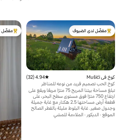
مفضّل لدى الضيوف
مفضّل ل
من أبرز البيوت المفضّلة لدى الضيوف
من أبرز ال
كوخ في Mušići
4.94 (32)
متوسط التقييم 4.94 من 5، 32 مراجعات
كوخ الحب تصميم فريد من نوعه للمناظر
الطبيعية الجميلة
تبلغ مساحة بيتنا المريح 75 مترًا مربعًا ويقع على
ارتفاع 750 مترًا فوق مستوى سطح البحر، على
قطعة أرض مساحتها 2.5 هكتار مع غابة جميلة
وجدول صغير. غابة البلوط مليئة بالفطر الصالح
للأكل والفراولة البرية. رائع لمحبي الطبيعة الذين
الموقع
·
الديكور
·
الملاءمة للمشي
يبحثون عن مكان هادئ للاسترخاء والنوم مع
إطلالة رائعة على النجوم. استمتع بالدفء بجانب
النار، أو قم بالتنزه سيرًا على الأقدام، أو ركوب
الدراجات الجبلية، أو استمتع بالهدوء والسكينة