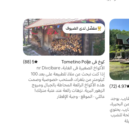
كوخ في Ljutice
مفضّل لدى الضيوف
مضيف متم
في الكوخ ا
من أبرز البيوت المفضّلة لدى الضيوف
مضيف متم
في الشاليه 
إلى جذورك.
الطبيعي، و
نوعها، ويضم
عائلي
·
المو
كوخ في Tometino Polje
5 (88)
متوسط التقييم 5 من 5، 88 مراجعات
بالمروج وا
الأكواخ الصغيرة في الغابة، nr Divcibare
صيانته جيدً
إذا كنت تبحث عن ملاذ للطبيعة على بعد 100
الشواء أو إ
كيلومتر من بلغراد، فستحب خصوصية وصمت
مسارات للم
هذه الأكواخ الرائعة المحاطة بالجبال ومروج
4.97 (72)
وسط التقييم 4.97 من 5، 72 مراجعات
الزهور البرية. نزهات رائعة عند عتبة منزلك!
بلغراد مسافة 138
استيقظ كل صباح على تغريد الطيور ونم على
عائلي
·
الموقع
·
وجبة الإفطار
قارب. يوجد
صوت الصراصير. اطبخ على موقد يعمل بالخشب
ن البحيرة،
(يسخن الأكواخ) واستحم في حوض استحمام
ارب. يحتوي
خشبي. بالإضافة إلى أرجوحات شبكية وتراس
لحة للشرب
جميل. يتسع الكوخ الرئيسي لنوم شخصين
 على
لة
وسيكون ضيوفك الإضافيون في الكوخ الثاني.
اء عطلة
الكلاب والأطفال (أكثر من 5 سنوات) مرحب بهم.