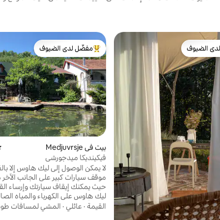
دى الضيوف
مفضّل لدى الضيوف
بيوت المفضّلة لدى الضيوف
من أبرز البيوت المفضّلة لدى الضيوف
بيت في Medjuvrsje
مت
فيكينديكا ميدجورشي
لا يمكن الوصول إلى ليك هاوس إلا بال
موقف سيارات كبير على الجانب الآخر م
حيث يمكنك إيقاف سيارتك وإرساء الق
ليك هاوس على الكهرباء والمياه الصا
ومدفأة ومكان للشواء وإطلالة جميلة
القيمة
·
عائلي
·
المشي لمسافات طوي
البحيرة وجبل أوفكار. جنة حقيقية لقض