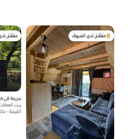
مفضّل لدى الضيوف
مفضّل لدى
من أبرز البيوت المفضّلة لدى الضيوف
مفضّل لدى
مزرعة في Rasna
بيت العطلات س
القيمة
·
عائ