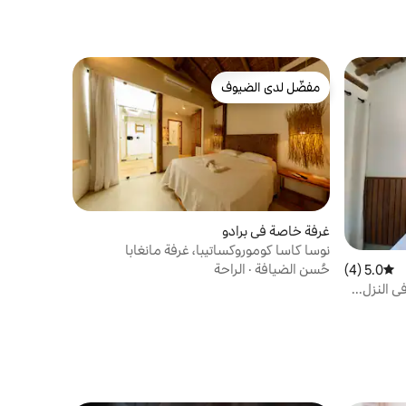
مفضّل لدى الضيوف
مفضّل لدى الضيوف
غرفة خاصة في برادو
نوسا كاسا كوموروكساتيبا، غرفة مانغابا
حُسن الضيافة
·
الراحة
5.0 (4)
متوسط التقييم 5.0 من 5، 4 مراجعات
ي النزل...