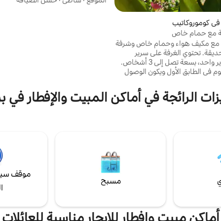
وجبة إفطار وجزء خاص كما في الصورة
بملابس فاخرة! . التواريخ والأعياد
في كوموروكاتيب
المبلغ الصحيح في المي
ة مع حمام خاص
Rarogui's
 مع مكيف هواء وحمام خاص وشرفة
ديقة. تحتوي الغرفة على سرير
مزدوج وسرير واحد، بسعة تصل إلى 3 أشخاص.
وم في الطابق الأول ويكون الوصول
إليها عبر السلالم. نقدم وجبة إفطار لذيذة كل
يوم، متضمنة في السعر. بقينا في حي كانتا غالو
زات الرائجة في أماكن المبيت والإفطار في بر
ونحن على بعد 10 دقائق سيرًا على الأقدام من
موقف سيا
ي
مسبح
ا
أماكن مبيت وإفطار للإيجار مناسبة للعائلات