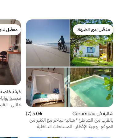
مفضّل لدى الضيوف
مفضّل لدى
مفضّل لدى الضيوف
مفضّل لدى
غرفة خاصة ف
مجمع بوابة غ
عائلي
·
القي
شاليه في Corumbau
5.0 (7)
متوسط التقييم 5.0 من 5، 7 مراجعات
بالقرب من الشاطئ * شاليه ساحر مع الكثير من
المساحات الخضراء 2
الموقع
·
وجبة الإفطار
·
المساحات الداخلية