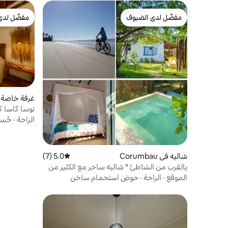
مفضّل لدى الضيوف
مفضّل لدى
مفضّل لدى الضيوف
مفضّل لدى
غرفة خاصة ف
نوسا كاسا كو
الراحة
·
حُسن
شاليه في Corumbau
5.0 (7)
متوسط التقييم 5.0 من 5، 7 مراجعات
بالقرب من الشاطئ * شاليه ساحر مع الكثير من
المساحات الخضراء 2
الموقع
·
الراحة
·
حوض استحمام ساخن