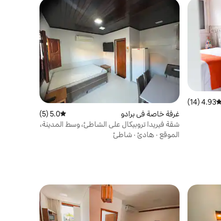
4.93 (14)
توسط التقييم 4.93 من 5، 14 مراجعات
غرفة خاصة في برادو
5.0 (5)
متوسط التقييم 5.0 من 5، 5 مراجعات
شقة فيريدا تروبيكال على الشاطئ، وسط المدينة،
...
الموقع
·
هادئ
·
شاطئ