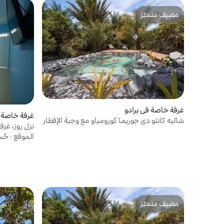
مضيف متميّز
مضيف متميّز
غرفة خاصة في برادو
غرفة خاصة ف
شاليه كانتو دي جوريما كورومباو مع وجبة الإفطار
نزل روز، غرفة
الموقع
·
حُس
مضيف متميّز
مضيف متميّز