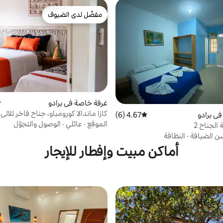
مفضّل لدى الضيوف
مفضّل لدى الضيوف
غرفة خاصة في برادو
م
كازا ماندالا كورومباو، جناح فاخر ثلاثي
ي برادو
4.67 (6)
متوسط التقييم 4.67 من 5، 6 مراجعات
الموقع
·
عائلي
·
الوصول والتجوّل
 الجناح 2
ن الضيافة
·
النظافة
أماكن مبيت وإفطار للإيجار