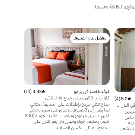
قع والنظافة وغيرها.
مفضّل لدى الضيوف
مفضّل لدى الضيوف
غرفة خاصة في برادو
4.93 (14)
متوسط التقييم 4.93 من 5، 14 مراجعات
كازا ماندالا كورومباو، جناح فاخر ثلاثي
5.0 (4)
متوسط التقييم 5.0 من 5، 4 مراجعات
جناح ثلاثي مريح بإطلالات على الحديقة، مثالي
ي النزل...
لما يصل إلى 3 ضيوف. تحتوي على سرير بحجم
ريرين
كوين + سرير مزدوج وبياضات عالية الجودة (300
 خاص
خيط) ومكيف هواء وميني بار. يقع النزل على
 مخططة وتلفزيون 32 بوصة
الرمال مباشرة مع إطلالة على المحيط (المناطق
الموقع
·
عائلي
·
حُسن الضيافة
ف شعر. .
المشتركة). يشمل الإفطار وخيمة الشاطئ
ستوى مع