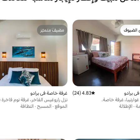
 الضيوف
مضيف متميّز
 الضيوف
مضيف متميّز
ي برادو
4.83 (24)
متوسط التقييم 4.83 من 5، 24 مراجعات
غرفة خاصة في برادو
وارتيبا، غرفة خاصة.
نزل راروغيس الفاخر، غرفة نوم فاخرة ف
مة
·
الإطلالة
الموقع
·
المسبح
·
النظافة