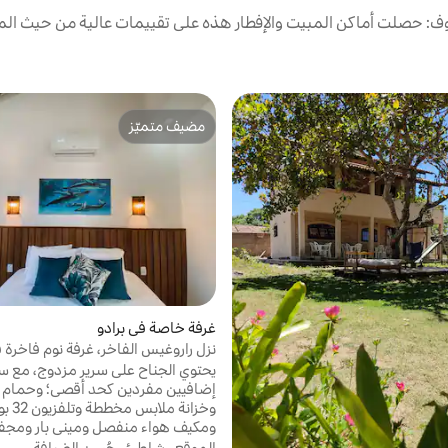
: حصلت أماكن المبيت والإفطار هذه على تقييمات عالية من حيث المو
مضيف متميّز
مضيف متميّز
غرفة خاصة في برادو
نزل راروغيس الفاخر، غرفة نوم فاخرة ف
يحتوي الجناح على سرير مزدوج، مع س
إضافيين مفردين كحد أقصى؛ وحمام
وخزانة ملابس
ومكيف هواء منفصل وميني بار ومجف
انتبه! فرصة للإقامة في نزل عالي الم
الموقع
·
شاطئ
·
حُسن الضيافة