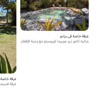
غرفة خاصة في برادو
شاليه كانتو دي جوريما كورومباو مع وجبة الإفطار
غرفة خاصة 
غرفة فسيح