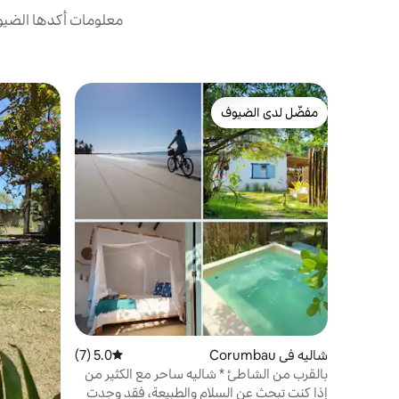
معلومات أكدها الضيوف
مفضّل لدى الضيوف
مفضّل لدى الضيوف
شاليه في Corumbau
5.0 (7)
متوسط التقييم 5.0 من 5، 7 مراجعات
بالقرب من الشاطئ * شاليه ساحر مع الكثير من
المساحات الخضراء 2
إذا كنت تبحث عن السلام والطبيعة، فقد وجدت