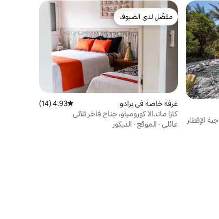
مفضّل لدى الضيوف
مفضّل لدى الضيوف
غرفة خاصة في برادو
4.93 (14)
متوسط التقييم 4.93 من 5، 14 مراجعات
كازا ماندالا كورومباو، جناح فاخر ثلاثي
بة الإفطار
عائلي
·
الموقع
·
الديكور