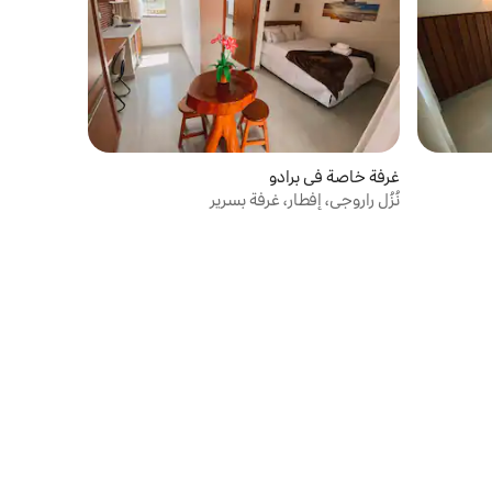
غرفة خاصة في برادو
نُزُل راروجي، إفطار، غرفة بسرير