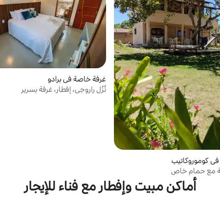
غرفة خاصة في برادو
نُزُل راروجي، إفطار، غرفة بسرير
في كوموروكاتيب
ة مع حمام خاص
أماكن مبيت وإفطار مع فناء للإيجار