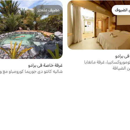
 الضيوف
مضيف متميّز
 الضيوف
مضيف متميّز
ي برادو
موروكساتيبا، غرفة مانغابا
غرفة خاصة في برادو
 الضيافة
شاليه كانتو دي جوريما كورومباو مع وج