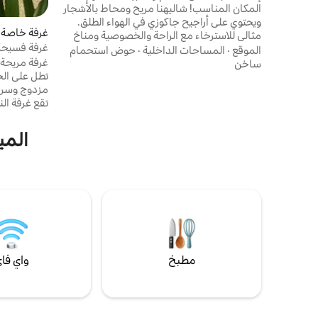
المكان المناسب! شاليهنا مريح ومحاط بالأشجار
ويحتوي على أراجيح جاكوزي في الهواء الطلق.
غرفة خاصة 
مثالي للاسترخاء مع الراحة والخصوصية ومناخ
غرفة فسيح
باهيان. يقع في حي هادئ، بالقرب من البحر، على
الموقع
·
المساحات الداخلية
·
حوض استحمام
غرفة مريحة
بعد 250 مترًا من شاطئ مهجور بجوار درب
ساخن
تطل على الح
جميل، وعلى بعد 500 متر من المركز حيث توجد
المتاجر والمطاعم وعلى بعد 5 كم من بونتا دي
تقع غرفة الن
كورومباو الساحرة.
المي
المركز و 15 دقيقة سيرًا على الأقدام إلى الشاطئ.
مطبخ
واي فا