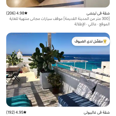
4.98 (206)
متوسط التقييم 4.98 من 5، 206 مراجعات
لدى الضيوف
4.95 (192)
متوسط التقييم 4.95 من 5، 192 مراجعات