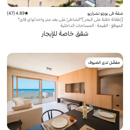
4.89 (47)
متوسط التقييم 4.89 من 5، 47 مراجعات
*الشاطئ على بعد متر واحد/واي فاي*
 الداخلية
خاصة للإيجار