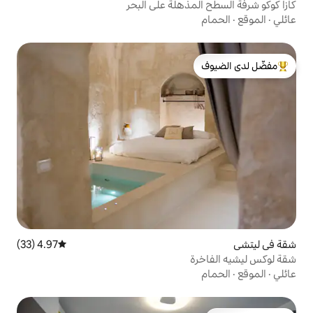
ذهلة على البحر
لدى الضيوف
4.97 (33)
متوسط التقييم 4.97 من 5، 33 مراجعات