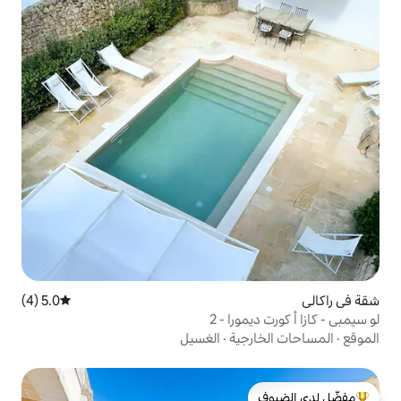
5.0 (4)
متوسط التقييم 5.0 من 5، 4 مراجعات
ا - 2
ية
·
الغسيل