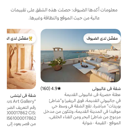
وف: حصلت هذه الشقق على تقييمات
 الموقع والنظافة وغيرها.
ش
مفضّل لدى الضيوف
ش
من أبرز البيوت المفضّلة لدى الضيوف
ا
م
ا
ا
ع
خ
ا
ا
4.9 (160)
متوسط التقييم 4.9 من 5، 160 مراجعات
القديمة
شقة في ليتشي
5.0 (136)
متوسط التقييم 5.0 من 5، 136 مراجعات
ا
 الريفيرا و"شاطئ
"ARCHETIPO-Domus Art Gallery-" باس
رة. تقع الشقة في وسط حي
المركز التاريخي
رقم التعريف الضريبي:
مة، وتتكون من مدخل
IT07503561000017862 CIS:
 الفناء الخلفي،
LE07503561000017862 تُعدّ دوموس جزءًا
مامين، وصالون
من قصر يعود إلى القرن الخامس عشر ويقع في
يو، وصالون ثانٍ