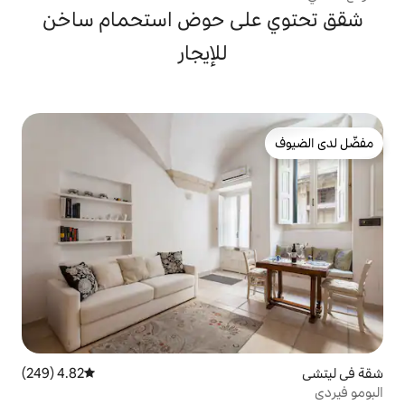
لى حوض استحمام ساخن
للإيجار
4.82 (249)
متوسط التقييم 4.82 من 5، 249 مراجعات