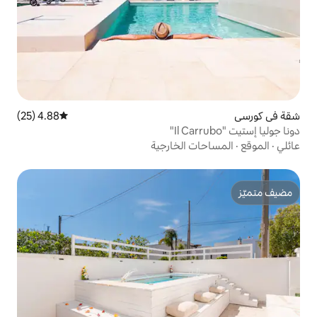
4.88 (25)
متوسط التقييم 4.88 من 5، 25 مراجعات
الخارجية