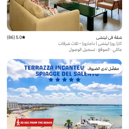
5.0 (86)
متوسط التقييم 5.0 من 5، 86 مراجعات
• ثلاث شرفات
وصول