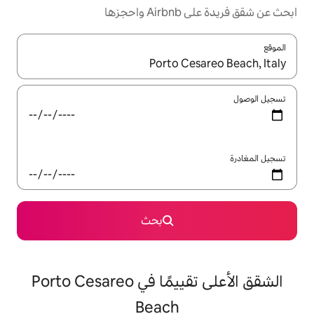
ها
ل باستخدام السهمين لأعلى ولأسفل أو استكشف عن طريق اللمس أو السحب.
بحث
الشقق الأعلى تقييمًا في Porto Cesareo
Beach