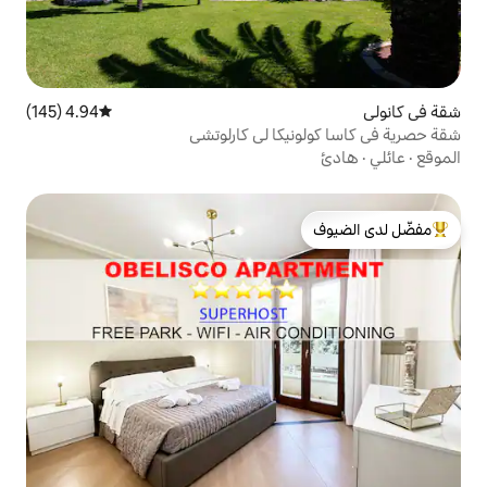
4.94 (145)
متوسط التقييم 4.94 من 5، 145 مراجعات
كا لي كارلوتشي
لدى الضيوف