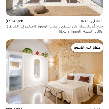
4.91 (69)
متوسط التقييم 4.91 من 5، 69 مراجعات
سطح وإمكانية الوصول المباشر إلى الشاطئ
تجوّل