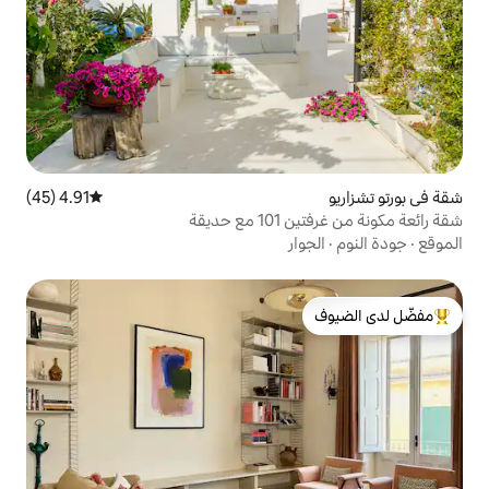
4.91 (45)
متوسط التقييم 4.91 من 5، 45 مراجعات
يقة
ر
لدى الضيوف