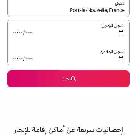
ل باستخدام السهمين لأعلى ولأسفل أو استكشف عن طريق اللمس أو السحب.
بحث
 عن أماكن إقامة للإيجار