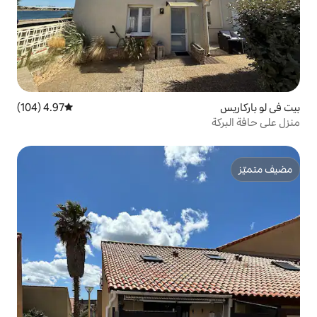
4.97 (104)
متوسط التقييم 4.97 من 5، 104 مراجعات