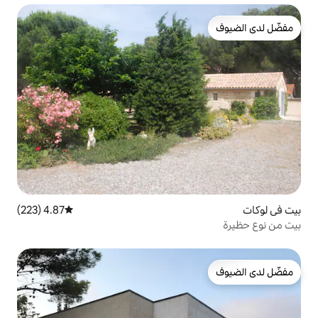
4.87 (223)
متوسط التقييم 4.87 من 5، 223 مراجعات