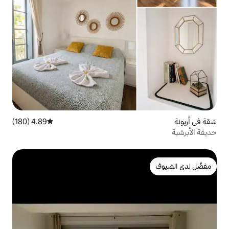
4.89 (180)
متوسط التقييم 4.89 من 5، 180 مراجعات