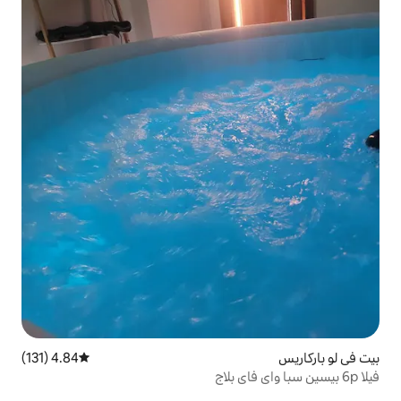
4.84 (131)
متوسط التقييم 4.84 من 5، 131 مراجعات