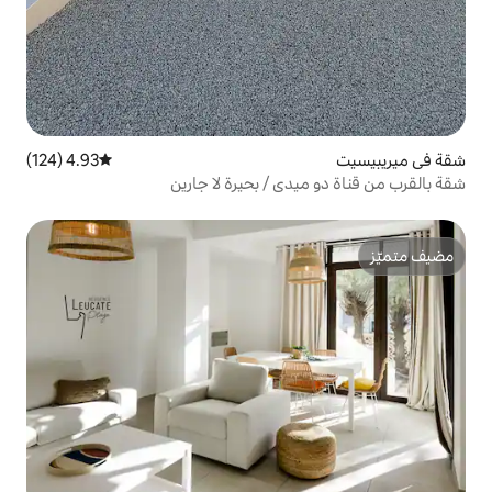
4.93 (124)
متوسط التقييم 4.93 من 5، 124 مراجعات
ي / بحيرة لا جارين