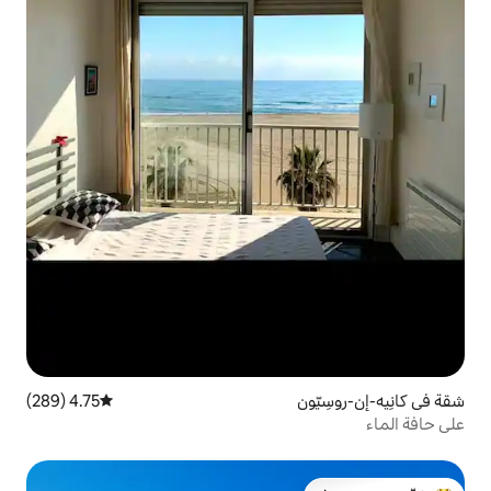
4.75 (289)
متوسط التقييم 4.75 من 5، 289 مراجعات