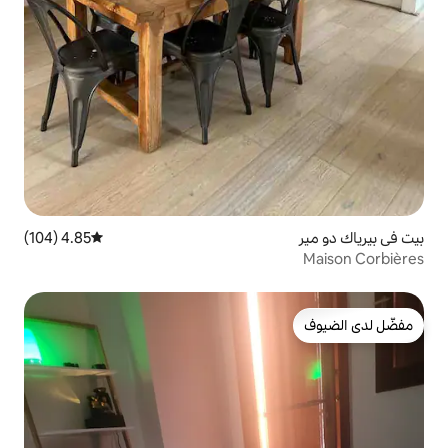
4.85 (104)
متوسط التقييم 4.85 من 5، 104 مراجعات