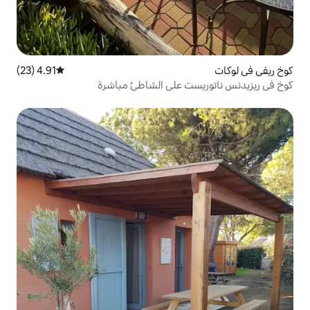
4.91 (23)
متوسط التقييم 4.91 من 5، 23 مراجعات
 على الشاطئ مباشرة