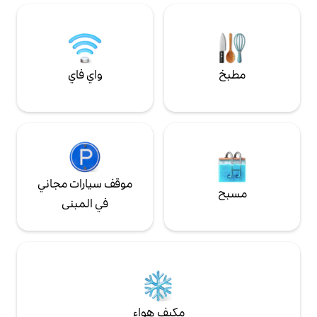
مناسب للأطفال:
مزارع الكروم البياضات والتنظيف غير مشمولين.
سي مرتفع ماكينة
صنع القهوة☕ سينسيو 🛜 واي فاي 🚗 موقف
واي فاي
موقف سيارات مجاني
في المبنى
مكيف هواء