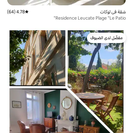
4.78 (64)
متوسط التقييم 4.78 من 5، 64 مراجعات
Residence Le