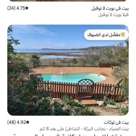
4.75 (24)
متوسط التقييم 4.75 من 5، 24 مراجعات
لدى الضيوف
4.92 (48)
متوسط التقييم 4.92 من 5، 48 مراجعات
الشاطئ على بعد 8 كم