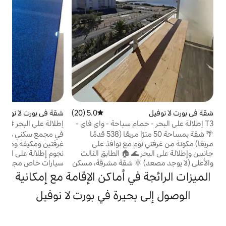
ر
أ
5.0 (20)
متوسط التقييم 5.0 من 5، 20 مراجعات
شقة في بورت لا نوفيل
4.87 (181)
متوسط التقييم 4.87 من 5، 181 مراجعات
ام سباحة - واي فاي -
إطلالة على البحر #ممر إلى الشاطئ #تكييف
#حمام سباحة مدفأ
🌴 شقة بمساحة 50 مترًا مربعًا (538 قدمًا
في مجمع سكني هادئ شقة كبيرة مكونة من
م مع نوافذ على
غرفتين ومكيفة ومجهزة بالكامل ومصنفة 3
جانبين وإطلالة على البحر 🌊 🏠 الطابق الثالث
نجوم إطلالة على البحر من الشرفة موقف
🌞 شقة مشرقة، مسكن
سيارات خاص مجاني في الأمام موقع جيد جدًا،
 الصغيرة التي نحبها: إطلالة
على بعد 3 دقائق سيرًا على الأقدام من شاطئ
ي أماكن الإقامة مع إمكانية
اسب للعائلات على
الواجهة البحرية الخاضع للمراقبة و500 متر من
تعرين على مسافة
جميع المتاجر والأنشطة الترفيهية، ولم تعد
حيرة في بورت لا نوفيل
ة داخلي ساخن (أبريل
هناك حاجة لاستخدام السيارة يوجد في الجوار
حة مطبخ 🍳 مجهز
العديد من الأنشطة الترفيهية، محمية SIGEAN
طية سرير ومناشف
الأفريقية، محمية سانت لوسي، جولات بالقوارب،