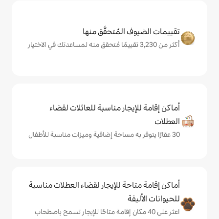
المُتحقَّق منها
يجار مناسبة للعائلات لقضاء
حة للإيجار لقضاء العطلات مناسبة
ة
ى 40 مكان إقامة متاحًا للإيجار تسمح باصطحاب