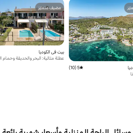
ّز
مضيف متميّز
ّز
مضيف متميّز
بيت في الكوديا
عطلة مثالية: البحر والحديقة وحمام ا
الخاص.
يا
5 (10)
متوسط التقييم 5 من 5، 10 مراجعات
ا
وسائل الراحة المنزلية وأسعار شهرية رائعة