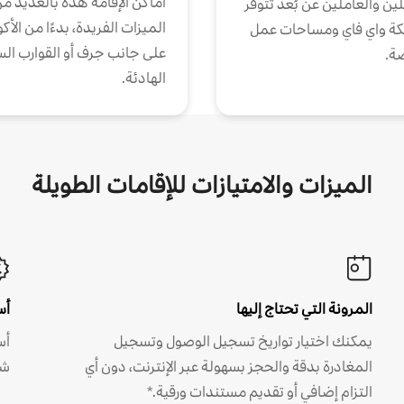
أماكن الإقامة هذه بالعديد م
ين والعاملين عن بُعد تتوفر
الميزات الفريدة، بدءًا من الأك
كة واي فاي ومساحات عمل
على جانب جرف أو القوارب الس
ة.
الهادئة.
الميزات والامتيازات للإقامات الطويلة
المرونة التي تحتاج إليها
أس
يمكنك اختيار تواريخ تسجيل الوصول وتسجيل
أس
المغادرة بدقة والحجز بسهولة عبر الإنترنت، دون أي
شه
التزام إضافي أو تقديم مستندات ورقية.*