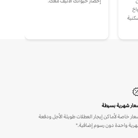
ن
إحضار حيوانك الأليف معك.
واخ
كنية
عار شهرية بسيطة
عار خاصة لأماكن إيجار العطلات طويلة الأجل ودفعة
رية واحدة دون رسوم إضافية.*