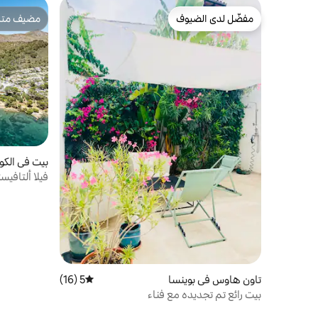
مفضّل لدى الضيوف
مضيف متمي
مفضّل لدى الضيوف
مضيف متمي
بيت في الكود
فيلا ألتافيست
تاون هاوس في بوينسا
5 (16)
متوسط التقييم 5 من 5، 16 مراجعات
بيت رائع تم تجديده مع فناء