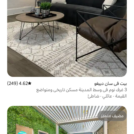
4.62 (249)
متوسط التقييم 4.62 من 5، 249 مراجعات