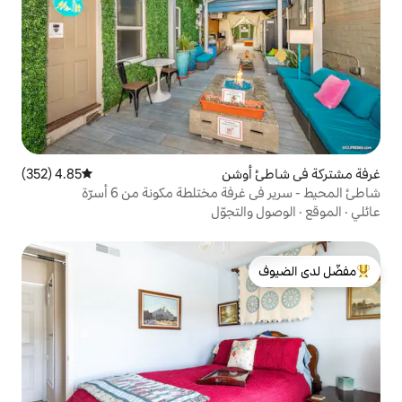
وشن
4.85 (352)
متوسط التقييم 4.85 من 5، 352 مراجعات
مختلطة مكونة من 6 أسرّة
تجوّل
لدى الضيوف