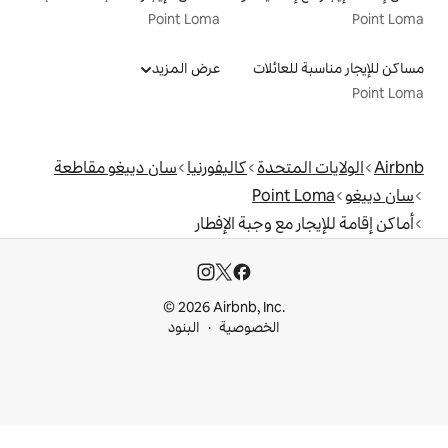
Point Loma
لات
عرض المزيد
دة
كاليفورنيا
سان دييغو مقاطعة
Po
وجبة الإفطار
© 2026 Airbnb, I
خصوصية
البنود