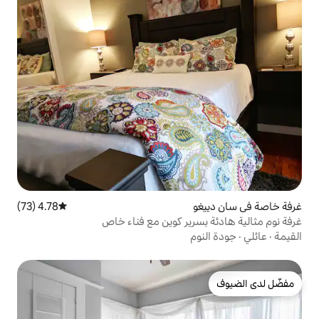
4.78 (73)
متوسط التقييم 4.78 من 5، 73 مراجعات
رير كوين مع فناء خاص