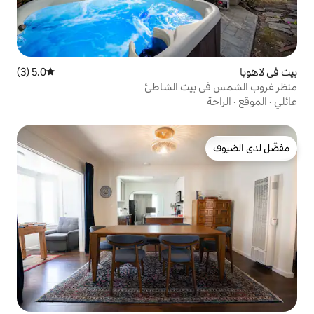
5.0 (3)
متوسط التقييم 5.0 من 5، 3 مراجعات
ت الشاطئ