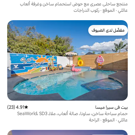
وض استحمام ساخن وغرفة ألعاب
اجات
4.91 (23)
متوسط التقييم 4.91 من 5، 23 مراجعات
عاب، ملاذ SeaWorld، SD3