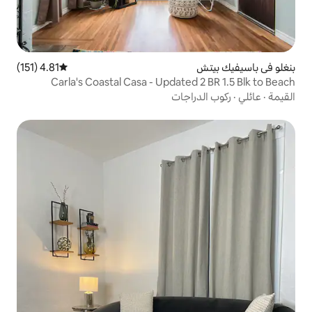
4.81 (151)
متوسط التقييم 4.81 من 5، 151 مراجعات
Carla's Coastal Casa - Update
جات