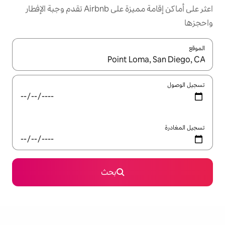
اعثر على أماكن إقامة مميزة على Airbnb تقدم وجبة الإفطار
ل باستخدام السهمين لأعلى ولأسفل أو استكشف عن طريق اللمس أو السحب.
بحث