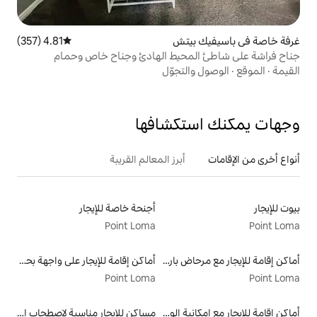
يتش
4.81 (357)
متوسط التقييم 4.81 من 5، 357 مراجعات
محيط الهادئ وجناح خاص وحمام
لتجوّل
تكشافها
أبرز المعالم القريبة
أجنحة خاصة للإيجار
Point Loma
أماكن إقامة للإيجار مع مرحاض بارتفاع مناسب يراعي سهولة الوصول
أماكن إقامة للإيجار على واجهة بحرية
Point Loma
أماكن إقامة للإيجار مع إمكانية الوصول إلى الشاطئ
مساكن للإيجار مناسبة لاصطحاب الحيوانات الأليفة