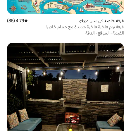
4.79 (85)
متوسط التقييم 4.79 من 5، 85 مراجعات
يدة مع حمام خاص!