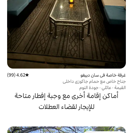
4.62 (99)
متوسط التقييم 4.62 من 5، 99 مراجعات
زي داخلي
رى مع وجبة إفطار متاحة
ر لقضاء العطلات