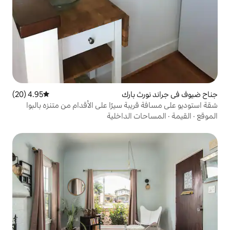
 بارك
4.95 (20)
متوسط التقييم 4.95 من 5، 20 مراجعات
بة سيرًا على الأقدام من متنزه بالبوا
 الداخلية