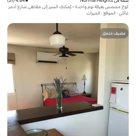
4.84 (51)
متوسط التقييم 4.84 من 5، 51 مراجعات
ة • يُمكنك السير إلى مقاهي شارع آدمز