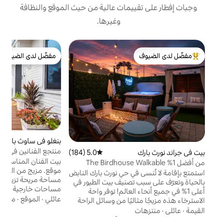
مات عالية من حيث الموقع والنظافة
وغيرها.
ب
مفضّل لدى الضيوف
ف
لدى الضيوف
مفضّل لدى الضيوف
ا
و
ا
م
ع
و
م
بنغلو في ساوث بارك
4.94 (138)
متوسط التقييم 4.94 من 5، 138 مراجعات
ا
منتجع الفنانين في بنغلو بلانكا الملائم للحيوانات
5.0 (184)
متوسط التقييم 5.0 من 5، 184 مراجعات
ط
الأليفة
بيت الفنان المناسب للحيوانات الأليفة في أروع
The Birdhouse Walka
م
موقع. مزيج من القديم والجديد، بلانكا بنغلو هي
ي
 حي نورث بارك النابض
مساحة مريحة تزيد عن 600 قدم مربع مع
صنيف بيت الطيور في
مساحات خارجية لتحقيق أقصى استفادة من
العالم! توفر واحة
إقامتك في سان دييغو. بياضات عالية الجودة
عائلي
·
الموقع
·
موقف السيارات
ًا من وسائل الراحة
ومطبخ مجهز بالكامل ومستلزمات فنية لإثارة
لراحة. استمتع
إبداعك. على بعد مبنى واحد من المطاعم