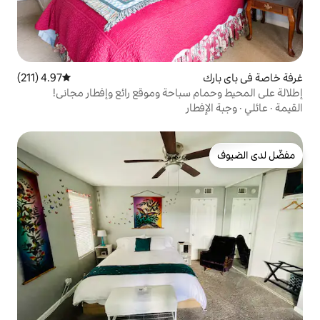
4.97 (211)
متوسط التقييم 4.97 من 5، 211 مراجعات
سباحة وموقع رائع وإفطار مجاني!
ار