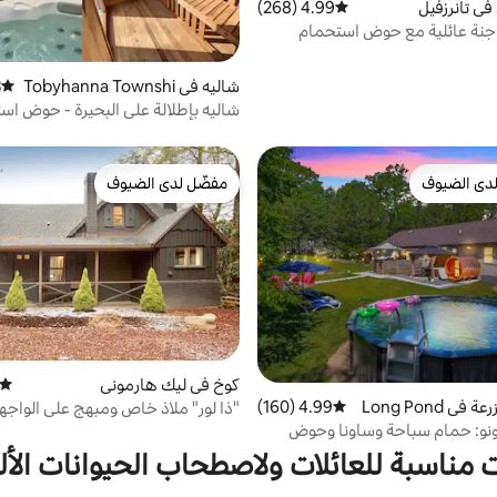
ي تانرزفيل
4.99 (268)
متوسط التقييم 4.99 من 5، 268 مراجعات
 جنة عائلية مع حوض استحمام
 ألعاب
شاليه في Tobyhanna Townshi
)
متوسط 
p
شاليه بإطلالة على البحيرة - حوض اس
ساخن/ساونا - مناسب للحيوانات الألي
دى الضيوف
مفضّل لدى الضيوف
بيوت المفضّلة لدى الضيوف
مفضّل لدى الضيوف
كوخ في ليك هارموني
متوسط
ي Long Pond
4.99 (160)
متوسط التقييم 4.99 من 5، 160 مراجعات
"ذا لور" ملاذ خاص ومبهج على الواجهة
ونو: حمام سباحة وساونا وحوض
ن وألعاب وسيارة تسلا كهربائية
 مناسبة للعائلات ولاصطحاب الحيوانات الأل