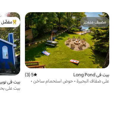
مضيف متميّز
مفضّل ل
مضيف متميّز
من أبرز ال
بيت في Long Pond
5 (3)
متوسط التقييم 5 من 5، 3 مراجعات
على ضفاف البحيرة • حوض استحمام ساخن •
بيت في توبيه
ساونا • قوارب كاياك • موقد نار خارجي
بيت على بحير
ومتنزه الولاي