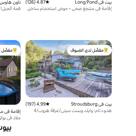
بيت في Long Pond
4.87 (126)
متوسط التقييم 4.87 من 5، 126 مراجعات
تاون هاوس ف
إقامة في منتجع صحي • حوض استحمام ساخن
قمة الجبل!
• حمام سباحة/وصول إلى البحيرة • غرفة ألعاب
ساخن وغرفة
مفضّل لدى الضيوف
مفضّل ل
من أبرز البيوت المفضّلة لدى الضيوف
من أبرز ال
بيت في Stroudsburg
4.99 (197)
متوسط التقييم 4.99 من 5، 197 مراجعات
هدوء تام: وايلد ويست سيتي/غرفة هروب/4
إقامة في مزرعة ف
فدادين
ملاذ في بوك
استحمام ساخ
بيوت