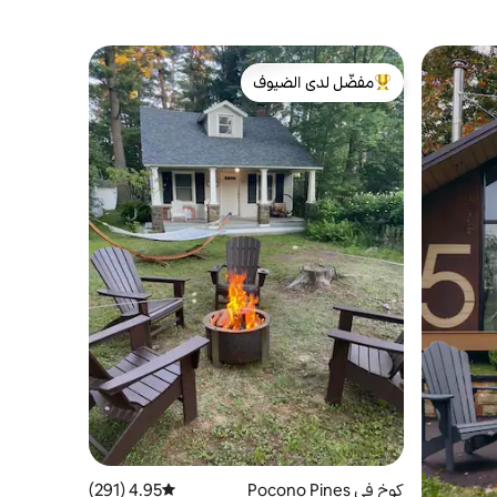
مفضّل لدى الضيوف
من أبرز البيوت المفضّلة لدى الضيوف
كوخ في Pocono Pines
4.95 (291)
متوسط التقييم 4.95 من 5، 291 مراجعات