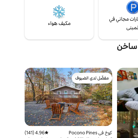
على بعد دقيقة واحدة سيرًا على الأقدام من
البحيرة!
رات مجاني في
مكيف هواء
لمبنى
 ساخن
مفضّل لدى الضيوف
مفضّل لدى الضيوف
كوخ في Pocono Pines
4.96 (141)
متوسط التقييم 4.96 من 5، 141 مراجعات