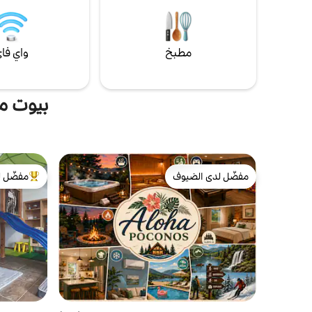
ذكية وشاحن SPAN للسيارات الكهربائية. تسجيل
وصول/مغادرة مرن. حمام سباحة خارجي
مجتمعي متاح مقابل رسوم إضافية.
مطبخ
واي فا
بيوت م
مفضّل لدى الضيوف
مفضّل ل
مفضّل لدى الضيوف
من أبرز ال