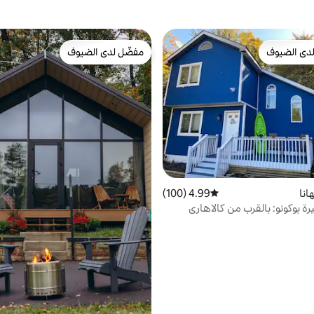
دى الضيوف
مفضّل لدى الضيوف
بيوت المفضّلة لدى الضيوف
مفضّل لدى الضيوف
انا
4.99 (100)
متوسط التقييم 4.99 من 5، 100 مراجعات
ة بوكونو: بالقرب من كالاهاري
ة