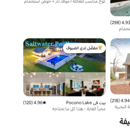
كوخ مناسب للعائلة I موقد نار + حوض استحمام
ساخن I جبال بوكونو
4.93 (298
التقييم 4.93 من 5، 298 مراجعات
تحمام
فة
مفضّل لدى الضيوف
من أبرز البيوت المفضّلة لدى الضيوف
4.94 (218)
 التقييم 4.94 من 5، 218 مراجعات
بيت في Pocono Lake
4.96 (120)
متوسط التقييم 4.96 من 5، 120 مراجعات
 البحرية
مخبأ الغابة - هذا كل ما تحتاجه
يفة